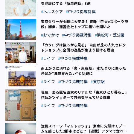
を健康にする「簡単運動」3選
ヘルスケア
中づり掲載特集
東京タワーが令和に大変身！ 来春「巨大eスポーツ施
設」開業、運営会社トップに狙いを聞いた
おでかけ
中づり掲載特集
浜松町・芝公園
「カタログは後ろから見る」 自由が丘の人気セレク
トショップに全国の逸品が集まり続ける理由
ライフ
中づり掲載特集
雨上がりに現れる「裏・東京駅」 水たまりに映った
光景が“異世界みたい”と話題に
ライフ
中づり掲載特集
東京駅
現在、ある匿名画家のリアルな「東京ひとり暮らし」
作品がツイッターで共感を呼んでいる理由
ライフ
中づり掲載特集
注目スイーツ「マリトッツォ」 東京に先駆けてブー
ムを起こした2都市はどこ？【連載】アタマで食べる