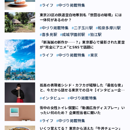
東京フード（18）
ライフ
中づり掲載特集
東京23区の鉄道空白地帯――別名「世田谷の秘境」には
一体何があるのか？
中づり掲載特集
二子玉川駅
和泉多摩川駅
喜多見駅
成城学園前駅
狛江駅
「新海誠の新作か……？」東京都心で撮影された夏空
が“完全にアニメ”とSNSで話題に
ライフ
中づり掲載特集
東京
孤高の表現者シシド・カフカが経験した「最低な夜」
と、今だから話せる東京での日々【インタビュー企
画】東京、来春（1）
インタビュー
中づり掲載特集
街中の女性トイレ個室に「動画広告ディスプレー」い
ったい何のため？ 企業担当者に聞いた
ライフ
中づり掲載特集
いくつ覚えてる？ 東京から消えた「牛丼チェーン」