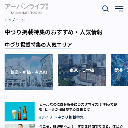
トップページ
中づり掲載特集のおすすめ・人気情報
中づり掲載特集の人気エリア
渋谷・
東京・日本橋
銀座・新橋・有楽町
ビールなのに自分好みにカスタマイズ!?“割って飲
む”ビールが注目される理由とは
ライフ
中づり掲載特集
今こそ、脱運動不足！ すきま時間でできる、体と心