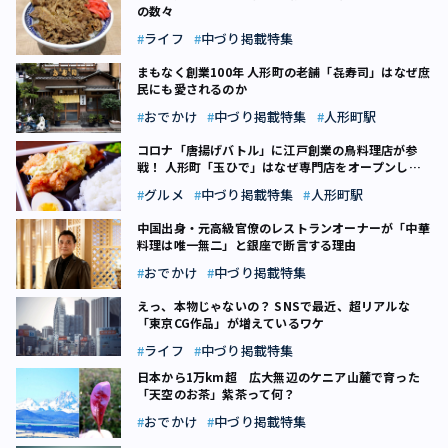
の数々
ライフ
中づり掲載特集
まもなく創業100年 人形町の老舗「㐂寿司」はなぜ庶
民にも愛されるのか
おでかけ
中づり掲載特集
人形町駅
コロナ「唐揚げバトル」に江戸創業の鳥料理店が参
戦！ 人形町「玉ひで」はなぜ専門店をオープンした
のか
グルメ
中づり掲載特集
人形町駅
中国出身・元高級官僚のレストランオーナーが「中華
料理は唯一無二」と銀座で断言する理由
おでかけ
中づり掲載特集
えっ、本物じゃないの？ SNSで最近、超リアルな
「東京CG作品」が増えているワケ
ライフ
中づり掲載特集
日本から1万km超 広大無辺のケニア山麓で育った
「天空のお茶」紫茶って何？
おでかけ
中づり掲載特集