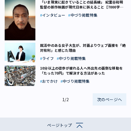
「いま現実に起きていることの延長線」 紀里谷和明
監督の新作映画が現代日本に訴えること【7000字イ
ンタビュー前編】
インタビュー
中づり掲載特集
就活中のある女子大生が、対面よりウェブ面接を「絶
対有利」と感じた理由
ライフ
中づり掲載特集
10分以上の徒歩が疲れる人へ――外出先の面倒な移動を
「たった70円」で解決する方法があった
おでかけ
中づり掲載特集
1/2
次のページへ
ページトップ