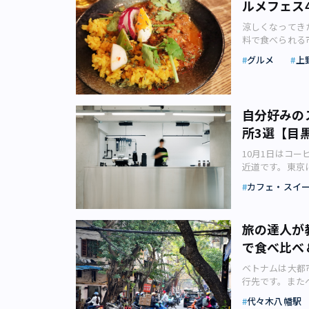
なり、日本でも
2023年11月
ルメフェス
ことができます
／I）」（3,1
販売（日中は有
開催となる「新
間限定で開催。
にある焼鳥のよ
のマシンを使い
ホッピング」の
方にとっては、
シックテディコラ
確認ください。 
っていたお店に
脂製のアイスリ
スパイスがきく
涼しくなってき
「rug st.
ティマネジメン
ずれも駅ナカに
谷区北沢2-26-20
ド）」。地域性
したい」「複数
17階というス
込み「ルンダン
料で食べられる
ザインで作製で
ガイド「Guía
す。 お取り寄
【土日祝】10:3
は飲み比べした
す。 お昼スタート
めるという非日
を受けたことがあ
と楽しむ中南米
なかわいらしい
ョンした期間限
ダイレクト・ホ
り徒歩3分 ※料
SAKANA ＆ J
グルメ
上
辺（末廣亭界隈
に滑れるスケートリ
島へのアクセス
メフェスを4つ
どの選び方や、
ために考案した
「KAKUDAI 
／アートとカク
れた日本は海の
ステキ。対象店
ース） CÉ L
ら。羽田－ジャ
でにぎわいます
じめてという方
せて仕入れたバ
売機を活用した
だカクテル・バ
す。そんな魚介に特
ンジできます。1
プで展開するエン
成田－ジャカルタ
に入り以前と同
ス」は予約枠が
地方、サンセバ
部で8台の自動
でしょう？ 世田
公園で2月22日
2023」では
階と18階にオープン
ドネシア航空は
おこしをするイ
が必要です。 上
バル ホッピン
の名店「おけ以
バーでは、アー
像：SAKANA 
真左：老舗の名店「
自分好みの
BAR（レスト
の直行便、成田
の一つとして人
／下2段：自由
ホッピングメニ
の鶏もつ煮など
り、店内で桜を
し、2019年に
は10月15日（
フェ＆バーの「B
み、北スラウェ
所3選【目
足を運べないよ
久株式会社リリース
ル ホッピング
商品もラインア
できない時間を
では、4日間の
HOP NIGHT
ウンジ「CÉ LA
多いため、やや
の人が来場しに
080-7123-2
も。まさに1フ
ができます。 自
現（画像：合同
級を誇ります。 魚
月25日（水）・
10月1日はコ
す。ドレスコー
があるデンパサ
紹介します。 
12:00（当日
ス バル ホッピ
ホールディングス
た通りに位置する
実行委員会リリ
ン、和食、アジ
近道です。東京
ンバーガーなどを
インドネシアを
ース）【下北沢
間前まで要予約※
（東京都千代田区
定で販売される
複合施設には、ほ
を使用した海鮮
を3軒以上ハシ
りますが、今回
ク3本付き）（画像
国時、パスポー
日～22日 前身
ザイン（30×3
京駅」丸の内中
カフェ・スイ
「SIUNAUS
ック）」も出店
し、来場者のお
アレコレと品定
ご紹介します。
には、スケート
イベント開催。
下北沢の秋の風物
歩10分 ※予
ロ東西線・千代
BOX（4個入1
ュランガイド東京
登かき」も出店しま
（土）に開催予
ーヒーの世界。
（税込4,000
年。これを記念し、
（木）から22日
橋前〈丸の内〉
砂糖、牛乳、バ
社リリース）■Quar
委員会リリース
に参加できます
や楽しみ方を取
き）、「ミニB
FESTIVAL 
ニューを提供！
宿】ヒルトン東
ふわふわもちも
旅の達人が
03-3460-851
き魚、煮魚に漬
機会に体験して
ヒー豆を探すこ
個性的でおしゃ
「INDONESIA 
株式会社リリー
ランチとディナ
やパンプキンパ
田5-10-7 naka
プしたグルメイ
デン街 秋祭り
で食べ比べ
な場所がたくさ
トリンクで夜景
像：KYODA
音楽で知られる
グリル」では、2
べられます。 
休日：水曜 ア
える絶好の機会
ももらえます。
スタなどコーヒ
しょうか。 通常時
祭典。2日間で、
のテーマは「Wel
リタングリル」
「KAKUDAI
北沢駅」より徒歩
てはいかがでしょう
ベトナムは大都
真左：関西人も
ヒーを究める場
リース）●バレ
アの外交関係は
ることを目指し
務めるマテウ・
ハロウィンBOX
／下北沢駅直結のミ
イベントで寒さ
行先です。また
が参加する「御苑
のコーヒー豆を
チョコレートを
印以降、さらに
ーカレーライス
ラボレーション
BOX」（4個入
ジ）」の 2Fに
に向けて、全国
催される「ベト
る／写真右：花
下北沢に世界各
ています。元々
踊、格闘技演武
代々木八幡駅
適したミニカレ
ーや、料理と合
販機」に買いに行
ァンディングに
グルメに出会え
フォトグラファ
株式会社H14リリース