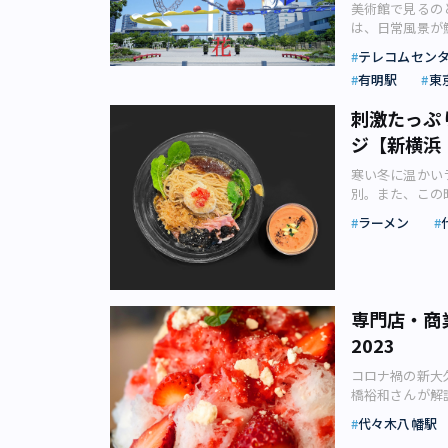
ジャの住む宮殿
国。雑貨や衣類
けど意外とペロ
美術館で見るの
コーヒージャパン株
には、国民から
ベントです。ス
「Activat
呼ばれる人気ス
ドンコイ通りで
ル」が登場し、
は、日常風景が
診断や試飲も 1
れるように昭憲
ント・アーティ
ことができます
て便利 北イン
ことができる（
したクロッフル
イナーのIND
Offline Store」。 こちらでは、世界中のロースタリーの中から厳選した常時3
国民の熱い思いの
ージ画像：pho
ンド（画像：株
テレコムセン
カン高原を中心
口に合う ベト
ラアイスが忍ば
します。街と一
名ロースタリー
えました」（明
10月14日・1
「お昼休憩」の
られるでしょう
有明駅
東
ともとフランス
くな一品。 旬
されます。ギャ
ンを多く輩出してい
（画像：石津祐
（土）と15日
暑い時間帯に休
遺産「チャトラ
ー・タイ」です
ット パフェ」
体や公園をアー
から世界へ」をコン
います。およそ
ンアメリカスト
おいてもライフ
刺激たっぷ
イは、その昔、
日本でも今ちょ
ンマスカットと
ントが増えてい
ロースター)」
「元々この辺り
味。そこから派
12月13日と
ろで見られます
ランスパンにパ
おすすめですよ。
ジ【新横浜
ートイベント」
PostCoff
から約10万本
化を表す言葉に
い建築家登壇者に
群があり、旧ポ
わうバインミー
17:00（L.O
ートを楽しんだ
「PostCof
杜を造営するに
音楽のステージ
Shift 開催日：
あるチェンナイ
寒い冬に温かい
響で、ベトナム
22:00（L.
り、銀座の真ん
クがとまりませ
とも自然にサイ
（画像：カリブ
日スペイン大使館
ンド・ゴアの海
別。また、この
こともできます
んだドリンクも
に！（画像：株式会社
PostCoff
の落ち葉も集め
ーバサンド、チ
制 アクセス：
ンド間の直行便
は、趣向を凝ら
抗があればコー
「モンブラン 
2023～HAK
ングを通じて、
ラーメン
介）●境内の見
フードトラック
ついては公式サイトをご
も地域によって
デザイナーのI
ンでの食事もお
インマスカット
「SHIBUYA P
それぞれの豆に
口からは緑豊かな
ピカルカクテル
challenge/even
ャパティ」など
す。 連日の猛
美しさもさるこ
モヒート」を。
宿周辺の9会場
つ、自分好みの
は、先の大戦で
ルでおしゃれな
った状態で運ば
スープに麺にト
ランが多くある
フォガード」（1
と。1980年
ん、玄人も新たな
創建当時の姿を
日本に定着し、
一方、南インド
与えてくれます
せて選びたい 
キンプトン新宿
描写ですが、こ
グサイト】SCA
津祐介）創建当
ーパーで気軽に
ス」が有名です
予約の取りにく
で毎日多くの便
高層ビル群に突
2023年のテ
2023／9月2
専門店・商
二本の楠（くす
放的な空の下、
も、インドらし
ューをご紹介。
す。 羽田－ホー
は多種多様。計
今回は変化（＝
界関係者が世界中
建当時に献木さ
な屋台は写真映
2023
付けした「タン
冷やし中華（画
社がやや高め、
りに繰り出した
谷エリアを舞台
27日（水）か
す。 拝殿前の
ス）【駒沢】国内
茶の高級茶葉の
ジェクトとして
トナム航空・ベ
2人で相談しな
うという試みで
南アジア、アフ
コロナ禍の新大
介） 明治神宮
ラーメンフェス
あります。世界
う一度」。その2
です。 話題の
2023 開催期間：
「UNKNOWN
ングをしながら
橋裕和さんが解
「第二鳥居は、木
26日（木）か
は定番なのでお
（ユウジラーメ
キ） 一方、羽
（日） ・BAR-H
「ピクセル(画素)
の有名バリスタ
氷専門店だけで
1.2mで、台
1幕は10月26
型機（画像：シ
2017年3月か
代々木八幡駅
ナム航空、バン
日（木） ・荒木
16名のアーティス
きます。 中で
り夏の定番メニ
座100年の記
国のラーメンイ
ディア（デリー
す。看板メニュ
の成田－ダナン
（日） 開催場
酵展)】 9月1
ー専門店として