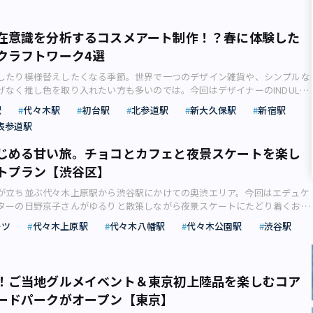
ィープ×旬なシモキタワールド 演劇や音楽、古着屋グルメなどあらゆるカル
レストラン「TREE by NAKED yoyogi park（ツリーバイネイキッド ヨヨ
スされた街、下北沢。最近は再開発とともに、個性豊かな商業施設が続々と
今年も店内をデジタル＆アーティフィシャルな桜舞う春の演出が3月1日
より魅力的に進化しています。 今回は、恒例のビンテージマーケットか
ートし、同時に桜やイチゴを使用した春のヴィーガンスイーツ＆ドリンクが
在意識を分析するコスメアート制作！？春に体験した
誕生した下北線路街のショップなど、1日かけてじっくり楽しみたいスポッ
。 見た目もキュートな「ヴィーガン＆グルテンフリー桜パンケーキ」
クラフトワーク4選
す。ディープな趣も残しつつ新しさを感じるカルチャーがミックスされた最
）※イートインのみ（画像：株式会社ネイキッドリリース） おすすめは人気ナ
から晩まで遊び尽くしてみませんか？ （画像：株式会社MotionGalleryリ
ヴィーガン＆グルテンフリー 桜パンケーキ」。ふわふわ食感の桜色のパン
したり模様替えしたくなる季節。世界で一つのデザイン雑貨や、シンプルな
画像を見る】＞＞ 「下北沢古着マーケット+（プラス）Spring Vintage-
クリームとあんこが添えられています。ドリンクは、桜茶と数種類のスパイ
げなく推し色を取り入れたい方も多いのでは。今回はデザイナーのINDULGE
awa FURUGI Market-」／残すは3月30日（土）、31日（日）の2日間開催の
甘みをプラスした「ヴィーガン 桜豆乳チャイ」や、自家製の桜花シロップ
する体験スポットを４つご紹介します。サクラ咲く時期のクラフトワーク 春
まだ商品がそろっているうちに出かけたいのが、「下北沢古着マーケット+
駅
代々木駅
初台駅
北参道駅
新大久保駅
新宿駅
っぱさが絶妙な「桜甘酒スムージー」が用意されています。ドリンクはイー
レッシュしたくなる季節です。前から興味があったコトに挑戦したり、突然
 Vintage -Shimokitazawa FURUGI Market-」。3月の土日祝日に開催され
アウト共に注文できます。 写真左：「ヴィーガン 桜豆乳チャイ」（990円）
表参道駅
くなったり、ポジティブな気持ちが湧き起こります。 今回は、春の模様替え
ケットで、残すはあと2日間、3月30日（土）、31日（日）に開催されます。
甘酒スムージー」（990円）（画像：株式会社ネイキッドリリース）■TREE
える4つのクラフトワークをご紹介します。ミモザを使ったミニリース作
がビンテージマーケットに！※過去開催時の様子（画像：スパイラル株式会
yogi park 住所：東京都渋谷区富ヶ谷1-10-2 TEL：050-1743-2539 営業時間：
じめる甘い旅。チョコとカフェと夜景スケートを楽し
タフティングやワッペンデザインなど、心ときめくものづくりです。はじめ
古着の魅力を伝えるべく、下北沢に点在する古着店が駅前スペースに集結し
00（L.O.17:00） 定休日：水曜 アクセス：東京メトロ千代田線「代々木公園駅」
トプラン【渋谷区】
いは、今後の自分に影響を与えるかも？ サクラ咲く春の時期のクラフトワ
スウェットやセーター、シャツなどが並ぶ中から一期一会の出会いがあるか
1分 小田急線「代々木八幡駅」南口より徒歩1分 ※料金は税込です。詳細は公
みませんか。 余ったコスメも使って制作できる「宝物アートパネル」（画
古着屋さんとのやりとりも楽しみたいですね。 SDGs＆古着熱再燃で大注目
認ください 【渋谷】2foods渋谷ロフト店／ヘルシージャンクフード！春限
が立ち並ぶ代々木上原駅から渋谷駅にかけての奥渋エリア。今回はエデュケ
s Liqueur株式会社リリース）【その他の画像】＞＞ 【表参道】カフェ ヴァロ
像：スパイラル株式会社リリース）■下北沢古着マーケット+（プラス）
プラントベースドーナツ プラントベースフードブランド「2foods（トゥ
ターの日野京子さんがゆるりと散策しながら夜景スケートにたどり着くおす
miniミモザリース」／5月6日まで！春の訪れを告げる花・ミモザ使用のミニ
ge -Shimokitazawa FURUGI Market- 開催期間：2024年3月30日（土）・31日
舗フードメニュー3月1日（金）より展開しているのが、「Spring
ンについてご紹介します。 今年もバレンタインの季節が近づいてきまし
モックミュージアム館内にある「カフェ ヴァローリス」では、ティータイ
ーツ
代々木上原駅
代々木八幡駅
代々木公園駅
渋谷駅
：東京都世田谷区北沢2-24下北沢駅東口駅前広場 営業時間：11:00〜18:00
リングムード）」をテーマとした春の新商品7種です。渋谷ロフトと銀座ロフト
は、恋人や家族など親しい人にプレゼントを贈る行事として定着しています
ら気軽にクラフトワーク体験ができると人気です。3月3日（日）から5月6日
アクセス：小田急線・京王井の頭線「下北沢駅」前 ※詳細は公式サイトをご
で植物由来の原材料を使用したスイーツやドリンクが楽しめます。 華やかな
970年代頃から「女性が好きな人にチョコレートを贈る日」として女性からの
間中は体験型アートキットメニュー「春色のmini（ミニ）ミモザリース」を
ミニシモキタ祭」／3月30日（土)開催決定！ 「青と黄色」に染まるイベン
クション2024（画像：株式会社TWOリリース） スプリングコレクション
コや友チョコなど独自の文化が生まれました。最近は「自分へのご褒美」と
ドリンク（コーヒー、紅茶、ジュースから1点＋プティシガール付）がセット
とまちづくりの起点としても活動している「MUSTARD™ HOTE（マスター
な気分になれそうな3種のフレーバードーナツが新登場。国産いちごのジュ
い価格帯のスペシャルなチョコを買ってもいい日、という認識が浸透し、バ
ット「春色のminiミモザリース」（1,650円）※キットの他、はさみ、ボ
！ご当地グルメイベント＆東京初上陸品を楽しむコア
、前デッキスペースでは3月30日（土)に「ミニシモキタ祭」が開催されま
っぷりの「HAPPYストロベリードーナツ」に、レモンと4,種のトロピカルフ
は多様化しています。 今回は、おしゃれなお店の多い奥渋エリアから渋谷
（画像：一般社団法人YMハウスリリース） 現在ヨックモックミュージア
クリエーターは下北沢のデザイン会社「あおとき」。名前にちなんだ青と黄
を使った「JOYFULレモネードドーナツ」は、春にぴったりなドーナツで
ードパークがオープン【東京】
インデートにおすすめの期間限定体験スポットをご紹介していきます。 蛇口
覧会「ピカソ いのちの讃歌」に合わせて、ピカソも南仏で過ごした時期に
りのユニークな商品が登場するそうです。また当日は「NFT取得体験」など
ク茶葉使用の「REFRESH抹茶パッションドーナツ」は、抹茶のほろ苦さが大
めると話題の「小楽園」。チョコレートの山脈には火山や花々の咲く高山地