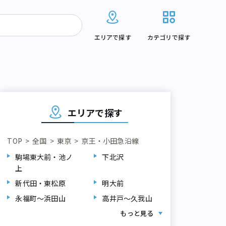
エリアで探す
カテゴリで探す
エリアで探す
TOP
全国
東京
京王・小田急沿線
駒場東大前・池ノ
下北沢
上
高井戸～久我山
初台・幡ヶ
永福町～浜田山
新代田・東松原
明大前
永福町～浜田山
高井戸～久我山
もっと見る