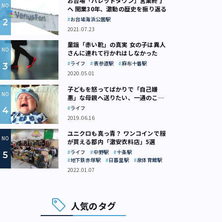
お台場「パレットタウン」営業終了
へ 開業30年、激動の歴史を振り返る
お台場海浜公園駅
2021.07.23
童謡「赤い靴」の真実 女の子は異人
さんに連れて行かれはしなかった
ライフ
表参道駅
麻布十番駅
2020.05.01
子どもを怒ってばかりで「自己嫌
悪」な母親へ送りたい、一通のここ
ろの処方箋
ライフ
2019.06.16
ユニクロも真っ青？ ワンコインで服
が買える都内「激安衣料店」5選
ライフ
中野駅
十条駅
地下鉄赤塚駅
日暮里駅
泉体育館駅
2022.01.07
人気のタグ