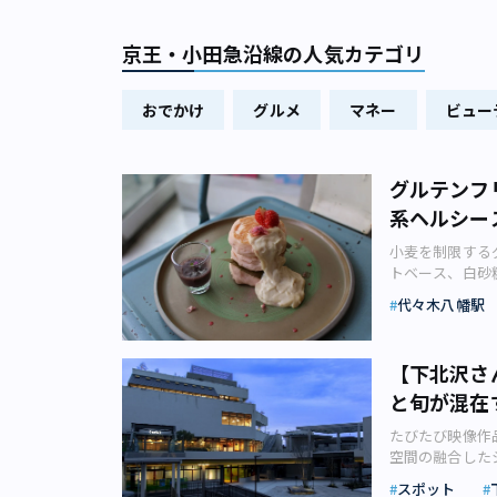
京王・小田急沿線の人気カテゴリ
おでかけ
グルメ
マネー
ビュー
グルテンフ
系ヘルシー
小麦を制限する
トベース、白砂
ます。今回はス
代々木八幡駅
化系ヘルシース
も注目されてい
ートも発酵食品
【下北沢さ
きとともに広が
と旬が混在
し人気を博して
ンフリーの桜パ
たびたび映像作
健康やサステナ
空間の融合した
スイーツを味わって
っています。今
満たされるプラ
スポット