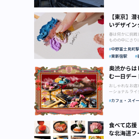
紹介します。デ
代々木公園のアート
チャーがミック
ギパーク）」。
オープンして、
（金）よりスタ
【東京】潜
ら、線路跡地に
登場しています
いデザイン
トをご紹介しま
（2,200円
近の下北沢を、朝
ンバーワンの「
春は何かに挑戦
リース）【すべての
ケーキに、豆乳
ものの中にさり
Shimokitaz
スにキビ砂糖の
さんがおすすめ
み！ 午前中の
中野富士見町
とイチゴの甘酸
は気持ちをリフ
（プラス）Spring
トイン、テイク
東新宿駅
何かをはじめた
ていた古着マー
／写真右：「桜
や衣替えにも使
駅東口駅前広場
by NAKED yo
奥渋からは
り、最近人気の
社リリース） 
10:00〜18:
む一日デー
ての体験や出会
ます。春を彩る
2出口より徒歩
ークを体験して
もしれません。
式サイトをご確
おしゃれなお店
像：Japonai
のイベント（画
定フレーバーの
ーショナルライ
ーリス「春色の
Spring Vinta
ーフーズ）」が店
すめデートプラ
リース ヨック
カフェ・スイ
（日） 開催場所
mood（スプ
た。主に欧米で
ムを楽しみなが
入場料：無料 
にある全2店舗
が、日本では1
（月）までの期
確認ください 「
スプリングコレ
告白や義理チョ
楽しめます。 
ト クリエーター
ではポジティブ
して普段買わな
になったアートキ
食べて応援
ドホテル）」の
ーシーな甘みた
レンタイン商戦
ンドは貸し出し
す。今回の発信
ルーツピューレ
な北海道フ
周辺のバレンタ
ムで開催中の展
色のアイテム縛
す。オーガニッ
からチョコが飲