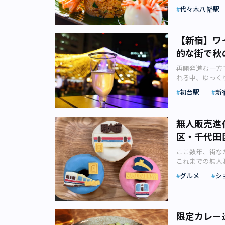
イトをご確認くだ
ね。 写真左：「
す。10月14
区代々木3-４６
登場（画像：フ
ア 下北沢）」
代々木八幡駅
います。 こた
合桜スイーツ 創
ルクのピーカン
ーナリスト・フ
フラワーや天然
で400人前を
ら集められた商
ス） 広場には
ド）」。自然発酵
の「山菓子」（画像
トのバリ、大自
分、「参宮橋駅
スペインにある
できる大型のバ
も。ゆったりと
道店」では、く
タインお試しセ
もの島があり、3
駅」より徒歩1
い。また、スペ
Planets S
がでしょうか。
【新宿】ワ
り販売していま
デュ・ショコラ
めとした宗教、
駅」より徒歩13分
本格的な生ハム
は、個性（傷）
ソウルフード 
社船橋屋リリー
的な街で秋
2010年代から
の一つ。首都ジ
fave「世界
のラインアップ
プなど、新鮮な
ルフード」がオ
くずもち」を、
したスペシャルティ
いてはジャカル
ペン 2024年
ャ・ガリシア」
プンを記念し、数
100品目を販
再開発進む一方
層仕立てで、桜
原」では、2月
る島として知ら
ブ）」。韓国で
ート」、スペイ
Planetsディ
イ・スリーリリ
れる中、ゆっく
ージュを楽しめ
お試しセット」
からサーファー
ンに加え、30
ーの伝道師「べ
星術占い（要予
だ見ぬ本物の北
ながらおしゃれ
醤油味のクラッカ
セット1,900
メント施設、ス
バッグやポーチ
初台駅
新
してみてくださ
ビームスリリー
る人ぞ知るレア
INDULGE
所：東京都渋谷区神宮前
内容は、新作「
のヴィラは旅行
す。 写真左：
日間にわたって
北沢3-19-20 r
バーガー」（画
出横丁、伊勢丹
定休日：月曜・
セット。カカオ
るサファリ、バ
ルワッペン」（3
他、大小4つの
ス：小田急線・
せる「札幌豚研
いろいろな表情
線「表参道駅」
王道である「生ガ
滞在していても
は、iPadを
無人販売進
食、酒、音楽な
い FLIPPE
ス」は、東京初
詰まっています
駅」より徒歩9
家めい（画像：株
べると物価がや
トやマークのデ
スマス人形「テ
ら甘いものをチ
同店で開発した
区・千代田
プランを選んで
を自社が行うス
が多々、インド
「推しをイメー
イブなども開催予
「FLIPPER
イ・スリーリリ
ビル下の広場に
愛の告白のお供
アの玄関口。イ
界にひとつのオ
（土）・19日（日
ここ数年、街な
イギリス生まれ
特徴の一つ。店
NYな雰囲気の
代の変化の中で
に点在していま
だそうです。 最
開催場所：代々
これまでの無人
す。韓国やシン
季節によって利
的な新宿でのデ
り定着していま
１つ（画像：ph
（画像：株式会社C
JR「原宿駅」
も。今回は個性
テディのふわふわ
り扱うそうです
ーワイン祭り」が
コの世界をのぞいて
グルメ
シ
ス」（独立記念
アサヒニューシティビ
代田線・副都心
動販売機のポッ
ミルクティー単
I.P.A、フ
覧】＞＞ ●チャ
リリース）●CÉ 
国立博物館」、
19:30） 料金
歩6分 ※詳細は
だけでなく、い
ふわふわパンケ
購入したビール
日・25日・26
差しになってき
インダー」、東
ス：JR「新大久
ッピング」／美
で！」というア
そべり、雲のよ
まだ知られてい
開催されている
イスリンクが実
だった植民地時
その他オプションや詳細
「美食の街」で
た、時間や人目
アムな「旅する
やスイーツ、お
示するとチャー
谷駅すぐ近くの東
祥の料理「ナシ
限定カレー
ラグストリート
とコラボした、
には、ウォーク
体を埋め尽くし
在はプレオープ
周辺、荒木町、
「CÉ LA VI
ご当地料理も多