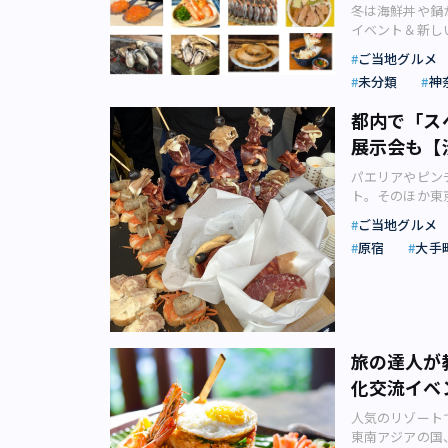
愛でたと思われるミモザを使
気になるプログ
冬は海鮮丼や鍋
人な味わい。油
帯、桃源郷の山
や気分を表現で
「ミニシモキタ
イベント＆新し
は、イチゴ尽く
物語が。（画像
つつ、ミニリー
アイテムがそろ
紹介します。 
らしい味わいに。
ティーサロン「
ご当地グルメ
写真右：出来上がり
＆ホットドッグが
遠出したくても
写真右：「濃密
SALON ＆ 
期間限定アートキ
未分類
神
イテムが並ぶの
国各地の「美味
各730円）（画
ン1周年を記念して「S
（月）※art 
■SPICY con
光シーズンに向
多川町21-1 2F 
イベントを2月
都内で「ス
区南青山6-15-1
規模縮小して決行
北海道グルメな
【金・土・祝前日】11
プトにした和洋
17：30（L.
催時間：11:0
展示会も【
店をご紹介していき
セス： 東京メ
内には2016
ロ銀座線・半蔵
は公式サイトをご
実行委員会リリ
徒歩3分 JR
ンアップして登
都営バス「01
パエリアやピン
おなかが空いたら
全国のお鍋や日
ください 【新宿
ス。山岳地帯を
詳細については公式サイトをご確認
ト。そのほか東
ーパー使用の生春巻
赤レンガ倉庫広場
ツ 3月4日（月
ます。掘り出さ
／自分と向き合
です。今回は4
の才能発信型飲
和歌謡が流れる
モア）」。ケー
ご当地グルメ
が運んできてく
コンセプトのアー
さんおすすめの
に関わっています
ペースも設けら
います。シンプ
会社KLOKA
原宿
大手
る新メニューが
メ、歴史遺産、
会社七色リリース
や、北海道の「
のリフレッシュ
いるタッセルで
観）を分析して
も根強い人気を
ぶサラダ」など
（画像：みなと
ボワーズソース
イベント。事前
合いつつ制作する
し。それぞれの
間限定メニュー
上の来場者数を
厚な味わい。季
されるのでお早
像：Japona
パーニャ実行委
じめ、アルコー
われます。20
ームは、アーモ
る「小楽園の蛇
んだり、これま
スパーニャ 20
され、食べ歩き
一杯サイズで提
合わせが人気で
ス、オレンジリ
などして、作品
メ集結（11月
フライカップ」（
川県産の食材を
キ」（1,078
旅の達人が
変化をつけられ
ションでドライ
ニャ 2023」
区北沢3-20-1
きる「作る鍋」
右：「季節の果
けてホットチョ
化交流イベ
ものを活用できる
400周年にあた
27:00 アク
消に貢献します。 
ース）■plant
リース） 「桃
価値観をアート
開催となります
ご確認ください
Pure Bla
03-6304-5755
「山菓子」を含
人気のリゾート
地よい空間での
葉“Olé！Fi
ノやコトが生ま
そして鍋のお供
JR・小田急線
います。異世界
東南アジアの国
体験も可能（画像：
と楽しめるイベ
「BEAMS Pla
「昆布とするめ