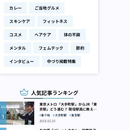
カレー
ご当地グルメ
スキンケア
フィットネス
コスメ
ヘアケア
体の不調
メンタル
フェムテック
節約
インタビュー
中づり掲載特集
人気記事ランキング
東京メトロ「大手町駅」からJR「東
京駅」どう進む？ 現役駅員に教えて
もらいました
乗り物
大手町駅
東京駅
2019.02.10