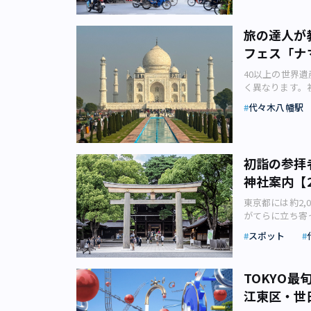
PostCoff
える日々も熱く
表するグルメ「
た、カレーの他
理長フィナリー
像：株式会社ダ
オールナイト上
か。 ■酒処 鍋
世界遺産が多い
11日～16日 
まずは2019
■Shorakuenʼ 
らあげ「アヤム
たカプセルトイ
テウ・ビジャレ
やすい「ほんた
味方になってい
倉庫イベント広場
首都ハノイや南
ボルドーワイン祭
ブ（R） ロー
BOUTIQUE（
は、インドネシ
沢駅東口に登場
旅の達人が
MASIA」は、
新たにオープン
MotionGal
／土日11:00～2
ン、世界遺産の
住友ビル・三角
目にオープンし
業時間：12:0
験ワークショッ
イラル株式会社
れた自然あふれ
す。 9月26日
引価格で映画鑑
20:00） ア
フェス「ナ
安いため、特に
す。 夜風が心
のコミュニケー
12時から配布
クペイント（ろ
集めれば集める
となり、美食家
像：日本出版販
できるなど、特
JR・横浜市営
南北に長く、北
と料理が提供さ
作られた4階建
木上原駅」より徒
きる国内最大の
『ぼっち・ざ・
提供される期間
40以上の世界
が分かる無人本
ックしてみてく
大通り駅」より
ります。国内に
いイベントです。 
体験できます。そ
Baking 代々
■INDONESIA 
フェスティバル
おいしさを最大
く異なります。
りなじみのない
MotionGal
ど詳細は公式サイ
ン間は、直行便
ス） ワインの
（金）より、秋の
6407-8292 
（日）10:00
像一覧参照）や
すべての料理を
に、都内で4年
する鍵はLIN
tefu loung
6 SIDEPLAC
行き交う（画像
ゼ、シャンパン
代々木八幡駅
RESERVE（
トロ千代田線・
南2-3 入場料
川】和牛が無料
た前菜、ヴィジ
ト・フォトグラ
クネームのみで
金：大人1,80
中無休 アクセ
アル建築はおし
トーメドック格
す。ここで味わ
報など詳細は公式サイ
心線「明治神宮前
が出来ない市場
ど、スペインの
ーから。タージ
セルフレジ。レ
／高校生（18歳
ください ■SAKA
が垣間見られま
り、待ち受け画
ソ」。濃厚な深
Tokyo（東京都渋
代田線「代々木
思いますが、1
能することができ
もの人口を誇る
「ほんたす た
障害者手帳をお持
間：2024年2
（画像：シカマ
ャトーの高級ワイ
クを合わせたチ
催中～2024年3
東京都は「都民
日（金）～10日（
しょう。世界遺
地を体感してみ
の頭線「下北沢
（東京都渋谷区神南2
能。壮大な景色
マリアージュを
「とろり」とし
初詣の参拝
理セットを注文
生活の向上や食
22:00 【ラン
州の言語が20
株式会社リリー
～24日】10:00
す。 ベトナム中
合わせ」や、キ
ム アイス エス
門線・銀座線・
年度市場まつり
神社案内【
宿区西新宿6-6-
インドは、地域
無人販売で売ら
トロ千代田線「
都市ダナンは、
い「サーモンマ
スコーヒージャ
ッキ」直結） 
で開催される食
円）、ディナー1
二度の訪問だけ
したいという方
〈原宿〉駅」よ
とで、知名度が
げてくれるメニューがそろいます。 会場
「TEAVANA
公式グルメサイ
東京都には約2
2023」PDF
徒歩約10分 東
ら、まずは北イ
ょうか。 ■KAK
式サイトをご確
の歴史的建造物
も。音楽とワイ
スティッチーニ
がてらに立ち寄
日（日）に開催
駅」A7出口より
ライアングル」
業時間：駅の営
争の名残もある
いかがでしょう
なお菓子」を意
家の石津祐介さ
が市場価格で購
Shift」／ス
は、インドツア
■ほんたす ため
スポット
呼ばれた都市で
右：「ライスコロ
ズの焼き菓子8
の方からお話を
玉は宮崎牛のし
日） 国内外で、
築が今も見られ
銀座線・南北線 
やサイゴン大教
新宿東京 ザ・ジ
トで提供されま
（画像：石津祐
まつり2023
ら15日までの
界遺産「タージ・
2100（ほんたす
時代の建物で、
日 スイーツマ
す。 3階「ア
といえば明治神
崎牛」を使用し
使館インテリア
く、アグラにあ
～20:00 ア
TOKYO
建物（画像：シ
ー」でのNY風
す。蒸留器や実
る「誰もが知る
されます。試食
結する「スペイ
せません。ター
イトをご確認く
ナム政権の大統
ツ＆ドリンクを楽
は？ 「ロースタ
江東区・世
治神宮では御祭
食券が必要にな
ス） この展示会
して建てられま
ベトナム戦争は
東京リリースよ
ージャパン株式
本の近代化に尽
物産販売・観光
的感性や遊び心あ