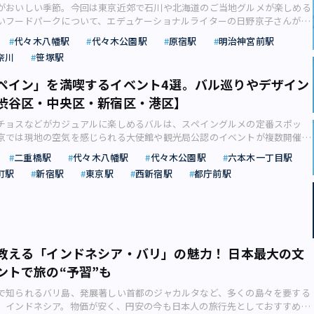
用したメニューです。 素材の選び方や配置のバランスで、個性
ラムも開催予定です。 ホテル外観（画像：株式会社GEKIリリースより）
がおいしい季節。今回は東京近郊で石川や北海道のご当地グルメが楽しめる
分がカットされて白砂糖も不使用です。 プラントベースレアチーズケーキ
頂、氷の湖、神々の密林、熟成のバター砂漠、などエリアによってそれぞれ
きます。ヨーロッパでは3月8日は「ミモザの日」とのこと、春の訪れを感じ
祭」では、下北沢の人気店による青と黄色のフードやドリンク、古着などの
いフードパークについて、エデュケーショナルライターの日野京子さんがご
しの「濃密レアチーズケーキ 贅沢ストロベリー」としてアレンジされ、春
：株式会社KLOKAリリース）【その他の画像】＞＞ ●スイーツショップ＆
ス作りを楽しんでみませんか？ 写真左：2024春の期間限定アートキット／
います。スパイシーなカレーが人気の「カレーの惑星」や、クラフトビール
大寒が過ぎ、暦の上では少しずつ春に近づいていますが、まだ寒さが続くと
 写真左：3種のドーナツ（テイクアウト各481円・イートイン各490円）／
小楽園」／開催中～2月14日 代々木上原の和洋菓子店「小楽園 TEA
代々木八幡駅
代々木公園駅
原宿駅
明治神宮前駅
例（画像：一般社団法人YMハウスリリース）■art for café 2024春の
評判の「SUNNY HOP（サニーホップ）」なども参加とのこと、どんなア
なかなか気乗りしないことがありますよね。そういう時におすすめなのが全
レアチーズケーキ 贅沢ストロベリー」（テイクアウト717円・イートイン
BOUTIQUE（しょうらくえん ティーサロン アンド ブティック）」では、オープ
ット「春色のminiミモザリース」 期間：2024年3月3日（日）～5月6日
奈川
笹塚駅
か楽しみですね！ 「青と黄色」が気になる！（画像：あおときリリース）
しいもの」を堪能できるグルメイベントです。旅気分に浸れ、これからの観
像：株式会社TWOリリース）■2foods渋谷ロフト店 住所：東京都渋谷区宇
horakuenʼ s The Utopian Hidden Mountains」と題したバレンタイン
for café通年メニューはコースター作り 場所：カフェ ヴァローリス（東京都港
densed SHIMOKITAミニシモキタ祭 開催日：2024年3月30日（土） ※雨天時は
けて旅行先選びのリサーチにもなります。 そこで今回は、鍋やディープな
TEL：03-6416-4025 営業時間：【月～木・日】11:00〜21:00（L.O.20:00）
14日（水）まで開催しています。 店舗外観。「桃源郷の土産物屋」をコンセ
ペイン」を満喫するイベント4選。バル巡りやデザイン
 ヨックモックミュージアム 館内） TEL：03-3486-8000 営業時間：10：00～
予定 開催場所：東京都世田谷区北沢3-9-19 マスタードホテル前デッキ 開
ど珍しいご当地グルメが楽しめる東京近郊のイベントやニューオープンのお
:00～22:30（FOOD L.O.21:30／DRINK L.O.22:00） 定休日：無休 アク
折衷のお菓子やドリンクが楽しめる（画像：株式会社KLOKAリリース） 店
O.17:00） 定休日：月曜（祝日の場合、翌火曜）、年末年始 アクセス：東京メト
0〜19:00 アクセス：小田急線・京王井の頭線「下北沢駅」より徒歩1分 ※詳細
渋谷区・中央区・新宿区・港区】
ます。 屋外で食べるとまた格別！（画像：SAKANA ＆ JAPAN FESTIVAL
トロ銀座線・副都心線・半蔵門線、東急田園都市線「渋谷駅」A3番出口より
年に伊勢丹新宿店で大きな話題を集めた「チョコレートの山」が山脈にバージョ
門線・千代田線「表参道駅」B1出口より徒歩9分 渋谷駅東口より51番のりば
確認ください Roll Sloth 下北沢店／芸能事務所運営のワンハンドフード
ース）【その他の画像】＞＞ 【横浜】酒処 鍋小屋／開催中～1月28日 日本
「渋谷駅」ハチ公口より徒歩5分 ※料金は税込です。詳細は公式サイトをご確認
場。山脈マップを参考に6種類から好みの味のチョコレートを2種類チョイ
系統」乗車、「青山学院中等部前」下車 徒歩1分 ※その他ワークショップや
チョスなどがカジュアルに楽しめるバルは、スペイングルメの定番スポッ
立ち寄りたいのが「Roll Sloth（ロールスロース）下北沢店」。ライスペ
本酒をちょっとずついろいろ楽しみたいという方におすすめなのが、横浜の
】plant more ルミネ新宿店／罪悪感なく満たされるプラントベーススイー
発掘員である店員さんにオーダーすると、ハンマーとノミで掘り出してくれ
ください 【代々木】numARTlabo「宝物アートパネル」
京では現地の空気を感じられる大使館や観光局公認のイベントが複数開催中
き「SHIMOKITA ROLL」が人気です。2023年12月にオープンしたばかり
で1月28日（日）まで開催中の「酒処 鍋小屋2024」です。 赤提灯に昭
）にルミネ新宿１にオープンしたばかりのカフェ「plant more（プラント
れた「山のかけら」は、物語が描かれたミニブックとともに“からくり人形”
える新感覚の体験メニュー 「大人になっても、ワクワクできる体験を」が
度スペインへ渡航した旅行ジャーナリスト・フォトグラファーのシカマアキ
食店で、俳優やアーティスト、クリエイターなど才能豊かな面々がショップ
昭和の世界そのものの特設テント会場の一画には、コタツと畳の小上がりス
キやソフトクリームなどのスイーツはすべて植物由来の食材のみを使用して
二重橋駅
代々木八幡駅
代々木公園駅
六本木一丁目駅
れるのだそうです。 華やかな小瓶はタッセルで飾り付けできる（画像：株式
トラボ「numARTlabo（ヌ・マートラボ）」。3月3日（日）より開催され
イベントを４つご紹介します。 情熱の国で知られるスペイン。芸術やグル
。 ボリューミーで満足感ある生春巻き「SHIMOKITA ROLL」（画像：株式
れています。 秋田県を代表委する「秋田県大館市直送!本場きりたんぽ鍋」
ルでナチュラルな空間でいただくプラントベースのスイーツは、買い物途中
リリース） チョコレートはかわいらしい瓶に詰められますが、店内で販売して
町駅
新宿駅
東京駅
西新宿駅
都庁前駅
「宝物アートパネル」です。「今、自分の心が大切にしている宝物（価値
デザインなどあらゆる面において魅力が多く、何度も訪れたい旅行先として
） 「SHIMOKITA ROLL」は、「牡蠣トリュフ」「焼肉もち米」「豚しゃ
石狩あんこう鍋」、宮城の「かもと霜降りひらたけ鍋」など18店舗が集結
におすすめです。 （画像：カフェ・カンパニー株式会社リリース） フラン
飾ることもできます。アトラクション感覚で商品を選べる面白さがある人気
ランキング化し、上位の９つをアートとして描く」という、自分自身と向き
誇ります。 そのスペインを東京都内で体感できるイベントが今、めじろ押
の食事系から、「紫いもバター」「チョコバナナ」系などのスイーツ系、期
みらいPRセンターリリース） 毎年大人気の同イベントは、例年20万人以
がアクセントの「チョコレートケーキ」は、プラントベースとは思えない濃
ネット予約はすでに満杯です。当日は12時から数量限定で予約整理券が配布
新感覚なクラフトワークです。 「宝物アートパネル」（8,700円）（画
イベントのおすすめポイントを紹介します。 （画像：フィエスタ・デ・エス
など、いろいろな種類が用意されています。「なまけ汁（おいしい）」をは
誇ります。8回目となる今年は会場の規模を2倍に拡大し、過去最大規模で行
節限定メニュー「季節の果実 苺のサンデー」に使用されているソフトクリ
めに。 この他にも蛇口をひねるとホットチョコレートが好きなだけ飲め
is Liqueur株式会社リリース） 片方無くしてしまったピアスをアートに組み込
員会リリース）【その他の画像】＞＞ 【代々木公園】フィエスタ・デ・エ
ルやドリンク類も販売。ドリンクとフードには「バタフライカップ」が使用
24年のテーマは「ご当地鍋・日本酒・肴」。全国から厳選された18店舗の鍋は
ンドミルクを使用しています。お店で焼いた自家製グラノラとの幸せな組み
口～ホットチョコレート飲み放題～」も。ホイップクリームや岩塩、スパイ
で愛用していたコスメを特殊な絵の具に混ぜて自分だけのカラーを生み出す
23／日本最大級のスペインイベント、1回400人前「大鍋パエリア」などグル
にもぴったりです。 ストローもフタも不要、スタイリッシュでエコな「バタ
供されるので、気軽に食べ比べできます。 また地産地消をテーマに、神奈
す。 写真左：プラントベースとは思えないほど濃厚な「チョコレートケー
キュールなどをトッピングできるセット「蛇口のお味変」（330円）で味に
を作り上げます。アトリエには40色以上の絵の具が用意されている他、オプ
18日・19日） 日本最大級のスペインイベント「フィエスタ・デ・エスパー
画像：株式会社七色リリース）■Roll Sloth下北沢店 住所：東京都世田谷
中心とした数種類の鍋セットから自分たちで選んだ好きな鍋を作ることがで
円）にはホットコーヒー（550円）やハーブティー（715円）を合わせて／写真
教える「インドネシア・バリ」の魅力！ 日本最大の文
、さまざまな角度からチョコレートを味わうことができます。 味に変化をつ
フラワーや天然石などを付けることもできます。 消費期限が切れてしまった
が、11月18日と19日の2日間、代々木公園で開催されます。日本スペイン交流
 下北線路街「reload」「空き地」前・一番街商店街入口 開催時間：8:00〜
が4年ぶりに復活。一品料理には刺身やフライもそろい、食べながら地産地
実 苺のサンデー」（1,430円）（画像：カフェ・カンパニー株式会社リリ
コレートを楽しめる「蛇口のお味変」（330円）（画像：株式会社KLOKAリ
ントで旅の“予習”も
（画像：Japonais Liqueur株式会社リリース） 潜在的に大切にしてきた
る2013年に初めて開かれ、毎年10万人以上が来場。今回で11年目、10回目の
セス：小田急線・京王井の頭線「下北沢駅」より徒歩5分 ※詳細は公式サイトを
「北海道」 十勝 純米、「宮城」 山和 for oyster 純米吟醸、「秋田」山本
 more ルミネ新宿店 住所：東京都新宿区西新宿1-1-5 ルミネ新宿１ 6F TEL：
源郷の土産物屋」をコンセプトにした「小楽園」にはこの他にも看板商品の
として可視化できるそうです。ドライフラワーとアートと音楽に囲まれた心
。 今回は「繋いできた。だから、広げていく」がテーマ。新たな合言
 ビームス プラネッツ リミテッドストア 下北沢／シモキタの新たな拠点・モ
ck、「山形」 くどき上手 純米吟醸（画像：みなとみらいPRセンターリリース）
 営業時間：11:00〜21:00（FOOD L.O.20:00／DRINK L.O.20:30） アクセス：
め、バレンタイン用にピッタリのエキゾチックで個性豊かな商品がそろって
で知られるバリ島、発展著しい首都のジャカルタなど、多くの島々を要する
作業は、特別な体験になりそうですね。 所要時間約2時間、おひとり様での
estamilia！（オレ！フィエスタミリア！）”の掛け声とともに、スペインが丸ご
れるコミュニティ これまで半年間限定ショップとしてオープンしていた
に欠かせない日本酒は、全国各地から150種以上集結。酒の肴には北海道の
・京王線・都営新宿線・東京メトロ丸ノ内線「新宿駅」直結 ※詳細は公式サ
に迷い込んだようなお店でチョコレートを存分に楽しんでみるのもいいです
、インドネシア。物価が安く、円安の今も日本人の旅行先としておすすめで
Japonais Liqueur株式会社リリース）■numARTlabo 住所：東京都渋谷
ントです。 「フィエスタ・デ・エスパーニャ」名物、大鍋パエリアが今回も
nets LIMITED STORESHIMOKITAZAWA（ビームス プラネッツ リミテッドスト
の松前漬け」、福岡の「博多炙り明太子」とご当地メニューを取りそろえて