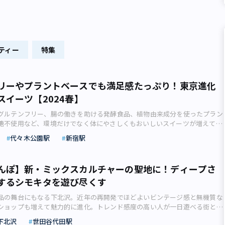
ティー
特集
リーやプラントベースでも満足感たっぷり！東京進化
スイーツ【2024春】
グルテンフリー、腸の働きを助ける発酵食品、植物由来成分を使ったプラン
糖不使用など、環境だけでなく体にやさしくもおいしいスイーツが増えてい
イーツ好きデザイナーのINDULGEさんがチートデイにも食べたい東京の「進
代々木公園駅
新宿駅
イーツ」をご紹介します。最旬最強ヘルシースイーツ 最近スイーツの世界で
る発酵＆プラントベース。発酵に関しては、ヨーグルトやチーズ、チョコレ
なので、スイーツとの相性は良いにきまっていますよね！ また、SGDsの動
んぽ】新・ミックスカルチャーの聖地に！ディープさ
ってきたプラントベースですが、ますますリッチで洗練された味わいに進化
するシモキタを遊び尽くす
います。 今回は、くず餅乳酸菌入りの桜スイーツや、ヴィーガン＆グルテ
ンケーキなど、春を感じる発酵＆プラントベーススイーツをご紹介します。
品の舞台にもなる下北沢。近年の再開発でほどよいビンテージ感と無機質な
ブルだけではなく、純粋に「味が好きだから食べたい」と思える、最旬最強
ショップも増えて魅力的に進化。トレンド感度の高い人が一日遊べる街とな
みませんか？ 【代々木公園】TREE by NAKED yoyogi park／罪悪感なく
回はデートでも楽しめそうなお店を中心に、デザイナーのINDULGEさんがご
ントベーススイーツ クリエイティブカンパニー・ネイキッドが手がける、
下北沢
世田谷代田駅