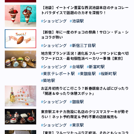
【池袋】イートイン豊富な西武池袋本店のチョコレー
トパラダイスで話題のカカオを深掘り！
ショッピング
池袋駅
【新宿】年に一度のチョコの祭典！サロン・デュ・シ
ョコラが熱い
ショッピング
新宿三丁目駅
地方発ブランド活況！進化系フルーツサンドに食べ切
りフードロス…最旬個性派ベーカリー事情【東京】
ショッピング
台場駅
新富町駅
東京テレポート駅
東銀座駅
桜新町駅
築地駅
お正月初売りどこ行こう？新春銀座さんぽにぴったり
「開運＆ゆったり休憩スポット」
ショッピング
銀座駅
東京駅エキナカ施設に名店のクリスマスケーキが勢ぞ
ろい！ネット予約限定＆予約不要の店頭販売も
ショッピング
東京駅
【東京】フルーツたっぷり正統派、それともショコラ