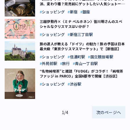
派、変わり種？完売前にゲットしたい人気シュトーレ
ン2023
ショッピング
新宿
銀座
三越伊勢丹×〈ミナ ペルホネン〉皆川明さんのスペ
シャルなクリスマスはいかが？
ショッピング
新宿三丁目駅
旅の達人が教える「ドイツ」の魅力！旅の予習は日本
最大級「東京クリスマスマーケット」で【新宿区】
ショッピング
信濃町駅
国立競技場駅
外苑前駅
旅行
青山一丁目駅
“名物純喫茶”と雑誌「FUDGE」がコラボ！「純喫茶
ファッジ in PARCO」全国6都市で開催【渋谷区】
ショッピング
渋谷駅
1/4
次のページへ