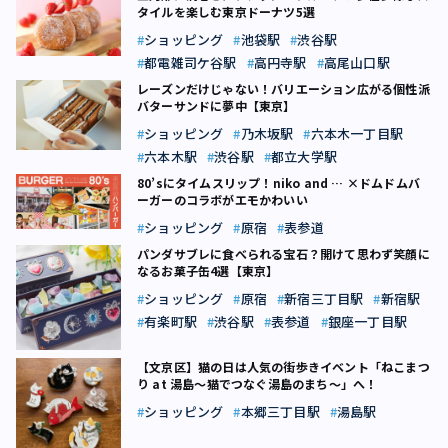
タイルを楽しむ東京ドーナツ5選
ショッピング
池袋駅
渋谷駅
都電雑司ケ谷駅
高円寺駅
高尾山口駅
レーズンだけじゃない！バリエーション広がる個性派
バターサンドに夢中【東京】
ショッピング
乃木坂駅
六本木一丁目駅
六本木駅
渋谷駅
都立大学駅
80’sにタイムスリップ！niko and … ×ドムドムバ
ーガーのコラボがエモかわいい
ショッピング
原宿
表参道
パンダサブレに食べられる宝石？開けて思わず笑顔に
なるお菓子缶4選【東京】
ショッピング
原宿
新宿三丁目駅
新宿駅
有楽町駅
渋谷駅
表参道
銀座一丁目駅
【文京区】猫の日は人気の街歩きイベント「ねこまつ
り at 湯島～猫でつなぐ湯島のまち〜」へ！
ショッピング
本郷三丁目駅
湯島駅