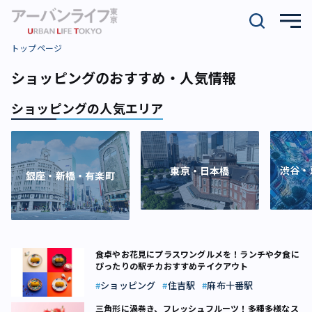
トップページ
ショッピングのおすすめ・人気情報
ショッピングの人気エリア
渋谷・
東京・日本橋
銀座・新橋・有楽町
食卓やお花見にプラスワングルメを！ランチや夕食に
ぴったりの駅チカおすすめテイクアウト
ショッピング
住吉駅
麻布十番駅
三角形に渦巻き、フレッシュフルーツ！多種多様なス