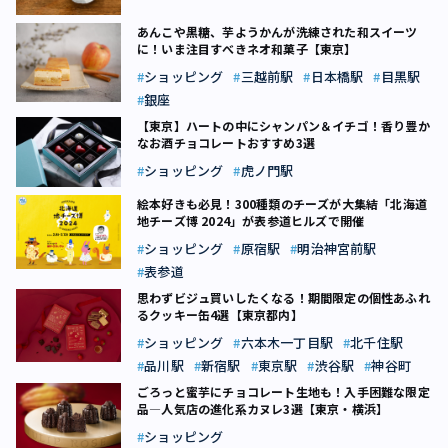
あんこや黒糖、芋ようかんが洗練された和スイーツ
に！いま注目すべきネオ和菓子【東京】
ショッピング
三越前駅
日本橋駅
目黒駅
銀座
【東京】ハートの中にシャンパン＆イチゴ！香り豊か
なお酒チョコレートおすすめ3選
ショッピング
虎ノ門駅
絵本好きも必見！300種類のチーズが大集結「北海道
地チーズ博 2024」が表参道ヒルズで開催
ショッピング
原宿駅
明治神宮前駅
表参道
思わずビジュ買いしたくなる！期間限定の個性あふれ
るクッキー缶4選【東京都内】
ショッピング
六本木一丁目駅
北千住駅
品川駅
新宿駅
東京駅
渋谷駅
神谷町
ごろっと蜜芋にチョコレート生地も！入手困難な限定
品―人気店の進化系カヌレ3選【東京・横浜】
ショッピング