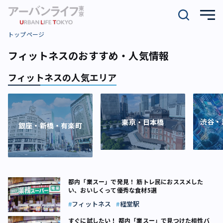
トップページ
フィットネスのおすすめ・人気情報
フィットネスの人気エリア
渋谷・
東京・日本橋
銀座・新橋・有楽町
都内「業スー」で発見！ 筋トレ民におススメした
い、おいしくって優秀な食材5選
フィットネス
経堂駅
すぐに試したい！ 都内「業スー」で見つけた相性バ