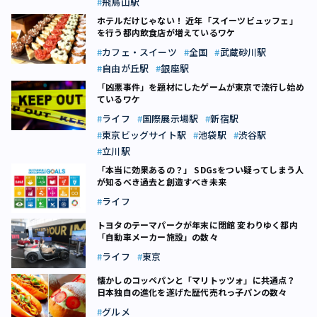
飛鳥山駅
ホテルだけじゃない！ 近年「スイーツビュッフェ」
を行う都内飲食店が増えているワケ
カフェ・スイーツ
全国
武蔵砂川駅
自由が丘駅
銀座駅
「凶悪事件」を題材にしたゲームが東京で流行し始め
ているワケ
ライフ
国際展示場駅
新宿駅
東京ビッグサイト駅
池袋駅
渋谷駅
立川駅
「本当に効果あるの？」 SDGsをつい疑ってしまう人
が知るべき過去と創造すべき未来
ライフ
トヨタのテーマパークが年末に閉館 変わりゆく都内
「自動車メーカー施設」の数々
ライフ
東京
懐かしのコッペパンと「マリトッツォ」に共通点？
日本独自の進化を遂げた歴代売れっ子パンの数々
グルメ