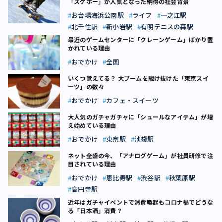
「スケボー」が人気となった納得の社会背景
お台場海浜公園駅
ライフ
一之江駅
北千住駅
新小岩駅
有明テニスの森駅
最近のゲームセンターに「クレーンゲーム」ばかり置
かれている理由
おでかけ
全国
いくつ覚えてる？ 大ブームを駆け抜けた「東京スイ
ーツ」の数々
おでかけ
カフェ・スイーツ
大人気のガチャガチャに「シュールなアイテム」が増
え始めている理由
おでかけ
東京駅
池袋駅
ネット全盛の今、「アナログゲーム」が社員研修で注
目されている理由
おでかけ
恵比寿駅
渋谷駅
秋葉原駅
高円寺駅
近年はガチャイベントで消費喚起も――コロナ禍でどうな
る「日本酒」消費？