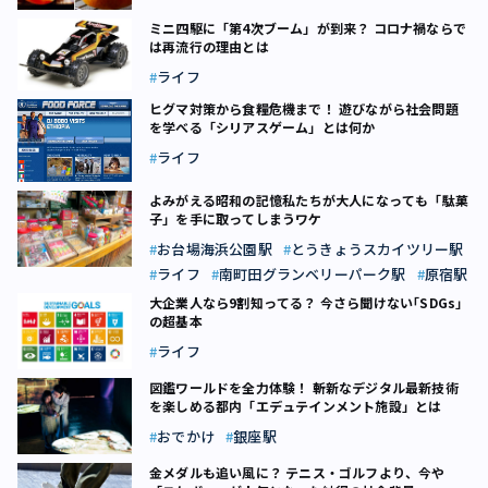
ミニ四駆に「第4次ブーム」が到来？ コロナ禍ならで
は再流行の理由とは
ライフ
ヒグマ対策から食糧危機まで！ 遊びながら社会問題
を学べる「シリアスゲーム」とは何か
ライフ
よみがえる昭和の記憶――私たちが大人になっても「駄菓
子」を手に取ってしまうワケ
お台場海浜公園駅
とうきょうスカイツリー駅
ライフ
南町田グランベリーパーク駅
原宿駅
大企業人なら9割知ってる？ 今さら聞けない｢SDGs｣
の超基本
ライフ
図鑑ワールドを全力体験！ 斬新なデジタル最新技術
を楽しめる都内「エデュテインメント施設」とは
おでかけ
銀座駅
金メダルも追い風に？ テニス・ゴルフより、今や