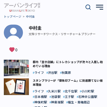
トップページ
中村圭
中村圭
文殊リサーチワークス・リサーチャー＆プランナー
0
都内「空き店舗」にトレカショップが次々と入居し始
めている理由
ライフ
渋谷駅
秋葉原
スタンプラリーが「御朱印ブーム」に到底勝てない根
本理由
ライフ
久米川駅
北千住駅
小川町駅
日本橋駅
池袋駅
王子駅
石神井公園駅
神保町駅
神楽坂駅
福生・青梅周辺