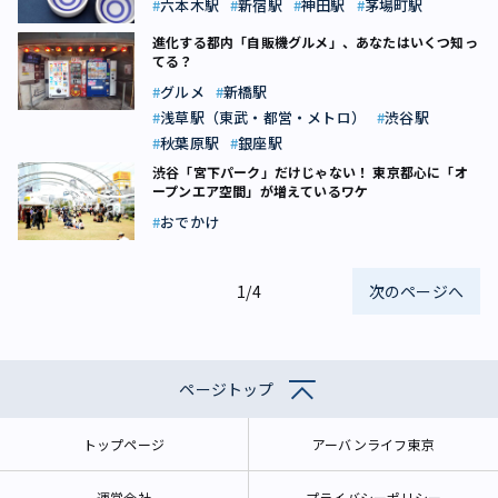
六本木駅
新宿駅
神田駅
茅場町駅
進化する都内「自販機グルメ」、あなたはいくつ知っ
てる？
グルメ
新橋駅
浅草駅（東武・都営・メトロ）
渋谷駅
秋葉原駅
銀座駅
渋谷「宮下パーク」だけじゃない！ 東京都心に「オ
ープンエア空間」が増えているワケ
おでかけ
1/4
次のページへ
ページトップ
トップページ
アーバンライフ東京
運営会社
プライバシーポリシー