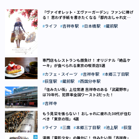
『ヴァイオレット・エヴァーガーデン』ファンに捧げ
る！ 思わず手紙を書きたくなる「都内おしゃれ文具
店」3選
ライフ
吉祥寺駅
日本橋駅
蔵前駅
専門店もレストランも顔負け！ オリジナル「絶品ケ
ーキ」が食べられる東京の喫茶店5選
カフェ・スイーツ
吉祥寺駅
本郷三丁目駅
荻窪駅
蔵前駅
西国分寺駅
「住みたい街」上位常連 吉祥寺のある「武蔵野市」
は70年代、犯罪率全国ワースト2だった！
吉祥寺
もう見栄を張らない！ おしゃれに疲れた30代が住む
べき「東京の街」4選
ライフ
三鷹
本郷三丁目駅
池上駅
荻窪
漫画『電影少女』の舞台に！ 住みたい街「吉祥寺」