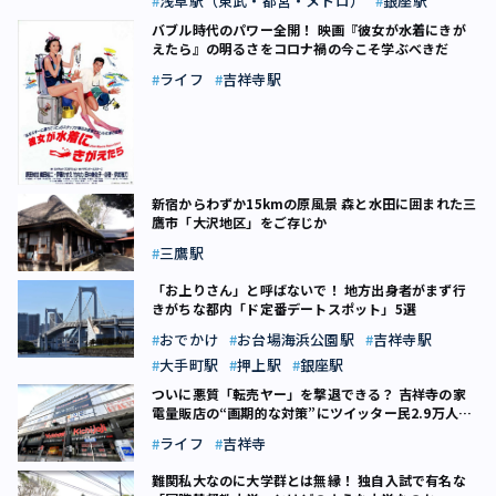
浅草駅（東武・都営・メトロ）
銀座駅
バブル時代のパワー全開！ 映画『彼女が水着にきが
えたら』の明るさをコロナ禍の今こそ学ぶべきだ
ライフ
吉祥寺駅
新宿からわずか15kmの原風景 森と水田に囲まれた三
鷹市「大沢地区」をご存じか
三鷹駅
「お上りさん」と呼ばないで！ 地方出身者がまず行
きがちな都内「ド定番デートスポット」5選
おでかけ
お台場海浜公園駅
吉祥寺駅
大手町駅
押上駅
銀座駅
ついに悪質「転売ヤー」を撃退できる？ 吉祥寺の家
電量販店の“画期的な対策”にツイッター民2.9万人が
拍手喝采
ライフ
吉祥寺
難関私大なのに大学群とは無縁！ 独自入試で有名な