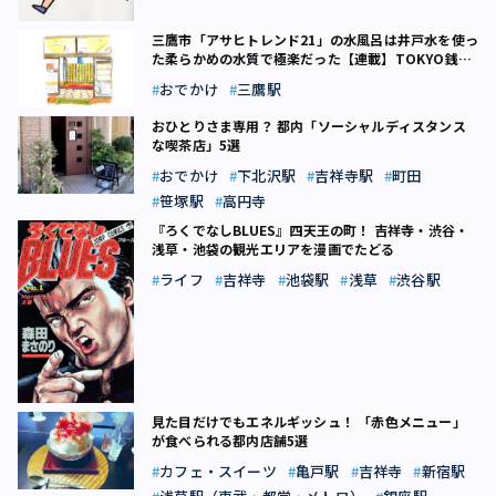
三鷹市「アサヒトレンド21」の水風呂は井戸水を使っ
た柔らかめの水質で極楽だった【連載】TOKYO銭湯
ザンブリコ（16）
おでかけ
三鷹駅
おひとりさま専用？ 都内「ソーシャルディスタンス
な喫茶店」5選
おでかけ
下北沢駅
吉祥寺駅
町田
笹塚駅
高円寺
『ろくでなしBLUES』四天王の町！ 吉祥寺・渋谷・
浅草・池袋の観光エリアを漫画でたどる
ライフ
吉祥寺
池袋駅
浅草
渋谷駅
見た目だけでもエネルギッシュ！ 「赤色メニュー」
が食べられる都内店舗5選
カフェ・スイーツ
亀戸駅
吉祥寺
新宿駅