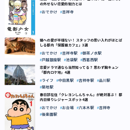
の外せない恋愛的魅力とは
おでかけ
吉祥寺
猫への愛が半端ない！ スタッフの思い入れがほとば
しる都内「保護猫カフェ」3選
おでかけ
吉祥寺駅
御茶ノ水駅
戸越銀座駅
池袋駅
西葛西駅
恋愛ドラマ通なら当然知ってる？ 思わず胸キュン
「都内ロケ地」4選
ライフ
中目黒駅
吉祥寺駅
品川駅
築地駅
春日部在住「クレヨンしんちゃん」が絶対喜ぶ！ 都
内日帰りレジャースポット4選
おでかけ
お台場
六本木駅
吉祥寺
後楽園駅