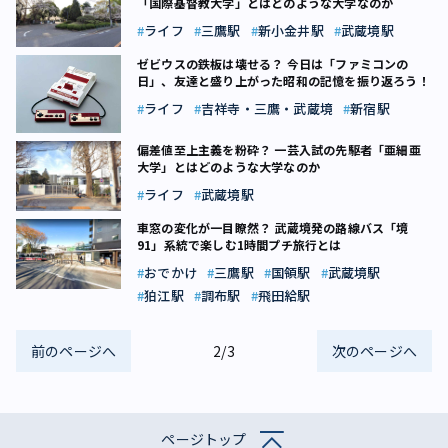
「国際基督教大学」とはどのような大学なのか
ライフ
三鷹駅
新小金井駅
武蔵境駅
ゼビウスの鉄板は壊せる？ 今日は「ファミコンの
日」、友達と盛り上がった昭和の記憶を振り返ろう！
ライフ
吉祥寺・三鷹・武蔵境
新宿駅
偏差値至上主義を粉砕？ 一芸入試の先駆者「亜細亜
大学」とはどのような大学なのか
ライフ
武蔵境駅
車窓の変化が一目瞭然？ 武蔵境発の路線バス「境
91」系統で楽しむ1時間プチ旅行とは
おでかけ
三鷹駅
国領駅
武蔵境駅
狛江駅
調布駅
飛田給駅
前のページへ
2/3
次のページへ
ページトップ