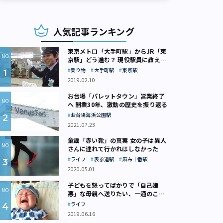
人気記事ランキング
東京メトロ「大手町駅」からJR「東
京駅」どう進む？ 現役駅員に教えて
もらいました
乗り物
大手町駅
東京駅
2019.02.10
お台場「パレットタウン」営業終了
へ 開業30年、激動の歴史を振り返る
お台場海浜公園駅
2021.07.23
童謡「赤い靴」の真実 女の子は異人
さんに連れて行かれはしなかった
ライフ
表参道駅
麻布十番駅
2020.05.01
子どもを怒ってばかりで「自己嫌
悪」な母親へ送りたい、一通のここ
ろの処方箋
ライフ
2019.06.16