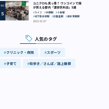
ユニクロも真っ青？ ワンコインで服
が買える都内「激安衣料店」5選
ライフ
中野駅
十条駅
地下鉄赤塚駅
日暮里駅
泉体育館駅
2022.01.07
人気のタグ
クリニック・病院
スポーツ
子育て
街歩き／さんぽ／路上観察