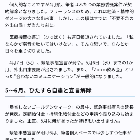
個人的なことですが4月頭、筆者はふたつの業務委託案件が契
約解除となりました。フリーランスのため、これは経済・精神的
ダメージの大きな出来事。しかし、この頃はすでに「不要不急の
外出自粛」が当たり前に。
医療機関の逼迫（ひっぱく）も連日報道されていました。「私
なんかが弱音を吐いてはいけない」。そんな思いで、なんとか
日々を乗り切りました。
4月7日（火）、緊急事態宣言が発令。5月6日（水）までの1か
月、外出自粛要請が出されました。また、「Zoom飲み会」とい
った“会わないコミュニケーション”が一般的になりました。
5～6月、ひたすら自粛と宣言解除
「帰省しないゴールデンウィーク」の最中、緊急事態宣言の延長
が発表。定額給付金・持続化給付金などの申請や振り込みも始ま
りました。正直、5月に何があったかほぼ思い出せません。
緊急事態宣言が明け6月、筆者個人ベースでは少しずつ仕事が
戻ってきました。