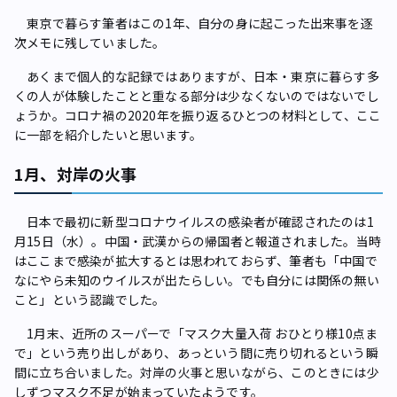
東京で暮らす筆者はこの1年、自分の身に起こった出来事を逐
次メモに残していました。
あくまで個人的な記録ではありますが、日本・東京に暮らす多
くの人が体験したことと重なる部分は少なくないのではないでし
ょうか。コロナ禍の2020年を振り返るひとつの材料として、ここ
に一部を紹介したいと思います。
1月、対岸の火事
日本で最初に新型コロナウイルスの感染者が確認されたのは1
月15日（水）。中国・武漢からの帰国者と報道されました。当時
はここまで感染が拡大するとは思われておらず、筆者も「中国で
なにやら未知のウイルスが出たらしい。でも自分には関係の無い
こと」という認識でした。
1月末、近所のスーパーで「マスク大量入荷 おひとり様10点ま
で」という売り出しがあり、あっという間に売り切れるという瞬
間に立ち合いました。対岸の火事と思いながら、このときには少
しずつマスク不足が始まっていたようです。