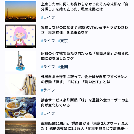
上京したのに何にも変わらなかった――そんな未熟な「自
分探し」を捨て去った、私の末路とは
ライフ
実在しないのになぜ？ 架空のVTuberキャラがわざわ
ざ「東京在住」を名乗るワケ
ライフ
東京
昭和の小学校で当たり前だった「座高測定」が知らぬ
間に姿を消したワケ
ライフ
全国
外出自粛を逆手に取って、会社員が自宅ですべき3つ
の行動「探す」「試す」「洗い出す」とは
ライフ
接客サービスより断然「味」を重視――外食ユーザーの志
向が変化している
ライフ
直線距離110km、群馬県から「東京2大タワー」見え
た！ 感動の夜景に1.5万人「関東平野まじで高低差な
い」