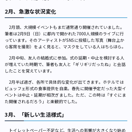
2月、急激な状況変化
2月頭、大規模イベントもまだ通常通り開催されていました。
筆者は2月9日（日）に都内で開かれた7000人規模のライブに行
っています。そのアーティストがSNSに投稿した写真（舞台上か
ら客席を撮影）をよく見ると、マスクをしている人はちらほら。
2月中旬、友人の結婚式に参加。式の延期・中止を検討する人
が増えていた時期で、筆者も友人と「ギリギリだったね」と会話
したことを覚えています。
2月半ば過ぎ、各所で具体的な変化が出てきます。ホテルでは
ビュッフェ形式の食事提供を自粛。春先に開催予定だった大型イ
ベントは中止・延期が相次ぎました。ただ、この時は「すぐにま
た開催されるだろう」と楽観的でした。
3月、「新しい生活様式」
トイレットペーパー不足など、生活への影響が大きくなり始め