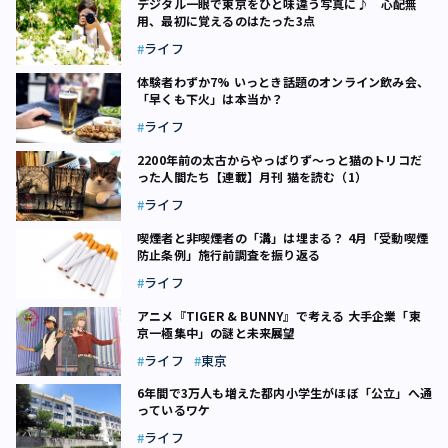
デジタル一眼で東京をひと味違う写真に♪ 心配無
用、最初に覚えるのはたった3点
ライフ
体験者わずか7% いっとき話題のオンライン飲み会、
「早くも下火」は本当か？
ライフ
2200年前の太古からやっぱりず～っと猫のトリコだ
った人間たち【連載】月刊 猫を読む（1）
ライフ
喫煙者と非喫煙者の「溝」は埋まる？ 4月「受動喫煙
防止条例」施行前調査を振り返る
ライフ
アニメ『TIGER & BUNNY』で考える 大手企業「東
京一極集中」の謎と未来展望
ライフ
東京
6年間で3万人も増えた都内小学生がほぼ「公立」へ通
っているワケ
ライフ