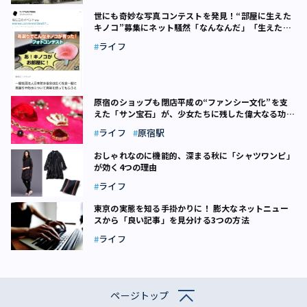
世にも奇妙な写真コンテストを発見！“部屋に生えた
キノコ”募集にネット騒然「なんなんだ」「生えたこ
とある」
ライフ
原宿のショップも閉店――平成の“ファンシー文化”を支
えた「サン宝石」が、少女たちに残した偉大なる功績
とは
ライフ
原宿駅
おしゃれなのに機能的、深まる秋に「シャツワンピ」
が効く4つの理由
ライフ
東京の実態を知る手掛かりに！ 膨大なネットニュー
スから「良い記事」を見分ける3つの方法
ライフ
ページトップ