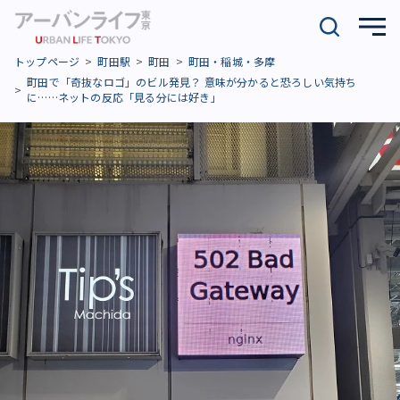
トップページ
町田駅
町田
町田・稲城・多摩
町田で「奇抜なロゴ」のビル発見？ 意味が分かると恐ろしい気持ち
に……ネットの反応「見る分には好き」