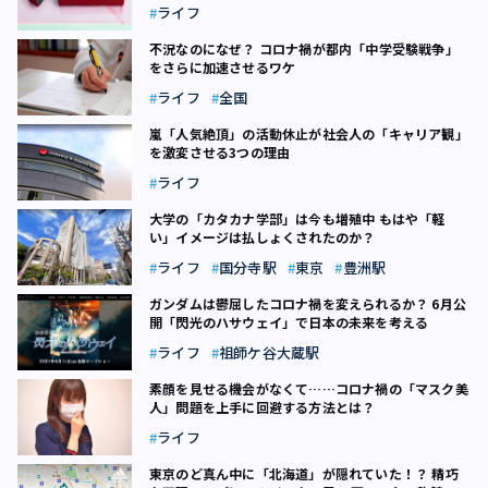
ライフ
不況なのになぜ？ コロナ禍が都内「中学受験戦争」
をさらに加速させるワケ
ライフ
全国
嵐「人気絶頂」の活動休止が社会人の「キャリア観」
を激変させる3つの理由
ライフ
大学の「カタカナ学部」は今も増殖中 もはや「軽
い」イメージは払しょくされたのか？
ライフ
国分寺駅
東京
豊洲駅
ガンダムは鬱屈したコロナ禍を変えられるか？ 6月公
開「閃光のハサウェイ」で日本の未来を考える
ライフ
祖師ケ谷大蔵駅
素顔を見せる機会がなくて……コロナ禍の「マスク美
人」問題を上手に回避する方法とは？
ライフ
東京のど真ん中に「北海道」が隠れていた！？ 精巧