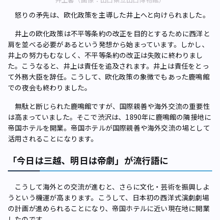
怒りの矛先は、欧化政策を主導した井上へと向けられました。
井上の欧化政策は不平等条約の改正を目的とするために西洋と
肩を並べる必要があるという発想から始まっています。しかし、
井上の努力もむなしく、不平等条約の改正は失敗に終わりまし
た。こうなると、井上は責任を追及されます。井上は責任をとっ
て外務大臣を辞任。こうして、欧化政策の象徴でもあった鹿鳴館
での夜会も終わりました。
無駄と断じられた鹿鳴館ですが、国際親善や海外交流の重要性
は高まっていました。そこで渋沢は、1890年に鹿鳴館の隣接地に
帝国ホテルを開業。帝国ホテルが国際親善や海外交流の場として
活用されることになります。
「今日は三越、明日は帝劇」が流行語に
こうして海外との交流が進むと、さらに文化・芸術を振興しよ
うという機運が高まります。こうして、日本初の西洋式演劇劇場
の計画が進められることになり、帝国ホテルに近い現在地に開業
したのです。