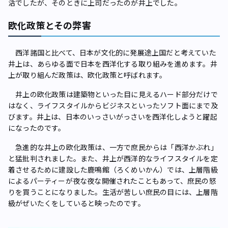
活でしたが、そのときに上司だったのが井上でした。
欧化政策とその弊害
西洋諸国と比べて、日本が文化的に発展途上国だと考えていた
井上は、あらゆる面で日本を西洋化する取り組みを進めます。井
上が取り組んだ政策は、欧化政策と呼ばれます。
井上の欧化政策は建築物といった目に見えるハード部分だけで
はなく、ライフスタイルからビジネスといったソフト面にまで及
びます。井上は、日本のいっさいがっさいを西洋化しようと躍起
になったのです。
急進的な井上の欧化政策は、一方で庶民からは「西洋かぶれ」
と猛批判されました。また、井上が西洋的なライフスタイルを定
着させるために建設した鹿鳴館（ろくめいかん）では、上層階級
によるパーティーが夜な夜な開催されたこともあって、庶民の怒
りを買うことになりました。生活が苦しい庶民の目には、上層階
級がぜいたくをしていると映ったのです。