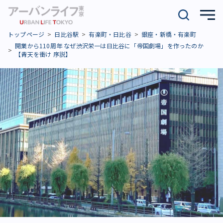
トップページ
日比谷駅
有楽町・日比谷
銀座・新橋・有楽町
開業から110周年 なぜ渋沢栄一は日比谷に「帝国劇場」を作ったのか
【青天を衝け 序説】