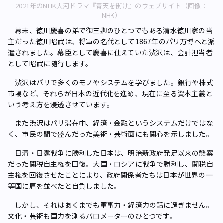
2021年のNHK大河ドラマ『青天を衝け』のウェブサイト（画像：
NHK）
幕末、徳川慶喜の弟で御三卿のひとつでもある清水徳川家の当
主だった徳川昭武は、将軍の名代として1867年のパリ万博へと派
遣されました。幕臣として慶喜に仕えていた渋沢は、会計担当者
として昭武に随行します。
渋沢はパリで多くのモノやシステムを学びました。銀行や株式
市場など、それらが日本の近代化を進め、現在に至る資本主義と
いう考え方を浸透させています。
また渋沢はパリ滞在中、経済・金融というシステムだけではな
く、市民の間で盛んだった美術・芸術面にも関心を示しました。
日清・日露戦争に勝利した日本は、明治新政府発足以来の懸案
だった関税自主権を回復。大国・ロシアに戦争で勝利し、関税自
主権を回復させたことにより、政府関係者たちは日本が世界の一
等国に肩を並べたと自負しました。
しかし、それはあくまでも軍事力・経済力の話に過ぎません。
文化・芸術も国力を測るバロメーターのひとつです。