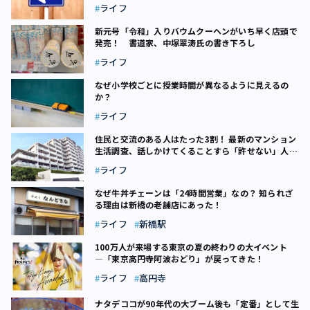
ライフ
新元号「令和」入りバウムクーヘンがいち早く店頭で
発売！ 書道家、中塚翠涛氏の書き下ろし
ライフ
なぜ小学校ごとに授業時間が異なるように見えるの
か？
ライフ
住民と交流のある人はたった3割！ 最新のマンション
生活調査、話しかけてくることすら「許せない」人も
約2割の悲しき現状
ライフ
なぜ牛丼チェーンは「24時間営業」なの？ 知られざ
る理由は新橋の老舗店にあった！
ライフ
新橋駅
100万人が来場する東京の夏の終わりの大イベント
―「東京高円寺阿波おどり」が戻ってきた！
ライフ
高円寺
ナタデココが90年代の大ブーム後も「定番」として生