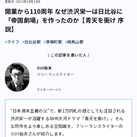
更新日: 2022年10月14日
開業から110周年 なぜ渋沢栄一は日比谷に
「帝国劇場」を作ったのか【青天を衝け 序
説】
ライフ
日比谷駅
茅場町駅
飛鳥山駅
\ この記事を書いた人 /
小川裕夫
フリーランスライター
ライターページへ
“日本資本主義の父”で、新1万円札の顔としても注目される
渋沢栄一が活躍するNHK大河ドラマ「青天を衝け」。そん
な同作をより楽しめる豆知識を、フリーランスライターの
小川裕夫さんが紹介します。