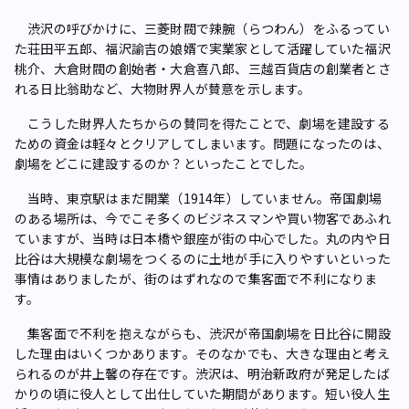
渋沢の呼びかけに、三菱財閥で辣腕（らつわん）をふるってい
た荘田平五郎、福沢諭吉の娘婿で実業家として活躍していた福沢
桃介、大倉財閥の創始者・大倉喜八郎、三越百貨店の創業者とさ
れる日比翁助など、大物財界人が賛意を示します。
こうした財界人たちからの賛同を得たことで、劇場を建設する
ための資金は軽々とクリアしてしまいます。問題になったのは、
劇場をどこに建設するのか？といったことでした。
当時、東京駅はまだ開業（1914年）していません。帝国劇場
のある場所は、今でこそ多くのビジネスマンや買い物客であふれ
ていますが、当時は日本橋や銀座が街の中心でした。丸の内や日
比谷は大規模な劇場をつくるのに土地が手に入りやすいといった
事情はありましたが、街のはずれなので集客面で不利になりま
す。
集客面で不利を抱えながらも、渋沢が帝国劇場を日比谷に開設
した理由はいくつかあります。そのなかでも、大きな理由と考え
られるのが井上馨の存在です。渋沢は、明治新政府が発足したば
かりの頃に役人として出仕していた期間があります。短い役人生