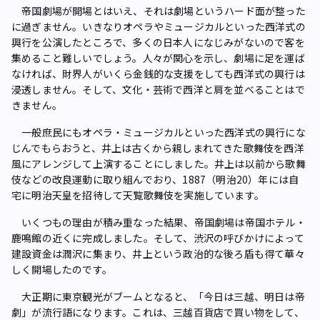
帝国劇場が開場とはいえ、それは劇場というハード面が整った
に過ぎません。いきなりオペラやミュージカルといった西洋式の
興行を公演したところで、多くの日本人になじみがないので客を
集めること難しいでしょう。人々が関心を示し、劇場に足を運ば
なければ、財界人がいくら金銭的な支援をしても西洋式の興行は
浸透しません。そして、文化・芸術で西洋と肩を並べることはで
きません。
一般庶民にもオペラ・ミュージカルといった西洋式の興行にな
じんでもらおうと、井上は古くから親しまれてきた歌舞伎を西洋
風にアレンジして上演することにしました。井上は以前から歌舞
伎などの改良運動に取り組んでおり、1887（明治20）年には自
宅に明治天皇を招待して天覧歌舞伎を実施しています。
いくつもの理由が積み重なった結果、帝国劇場は帝国ホテル・
鹿鳴館の近くに完成しました。そして、渋沢の呼びかけによって
建設資金は潤沢に集まり、井上という政治的な後ろ盾も得て華々
しく開場したのです。
大正期に東京観光がブームとなると、「今日は三越、明日は帝
劇」が流行語になります。これは、三越百貨店で買い物をして、