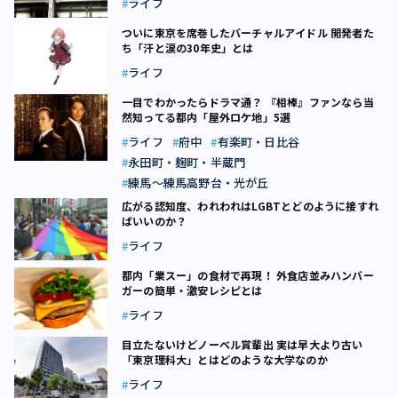
ライフ
ついに東京を席巻したバーチャルアイドル 開発者た
ち「汗と涙の30年史」とは
ライフ
一目でわかったらドラマ通？ 『相棒』ファンなら当
然知ってる都内「屋外ロケ地」5選
ライフ
府中
有楽町・日比谷
永田町・麹町・半蔵門
練馬～練馬高野台・光が丘
広がる認知度、われわれはLGBTとどのように接すれ
ばいいのか？
ライフ
都内「業スー」の食材で再現！ 外食店並みハンバー
ガーの簡単・激安レシピとは
ライフ
目立たないけどノーベル賞輩出 実は早大より古い
「東京理科大」とはどのような大学なのか
ライフ