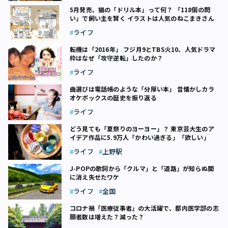
5月発売、猫の「ドリル本」って何？ 「118個の問
い」で飼い主を賢く イラストは人気のねこまきさん
ライフ
転機は「2016年」 フジ月9とTBS火10、人気ドラマ
枠はなぜ「攻守逆転」したのか？
ライフ
曲選びは電話帳のような「分厚い本」 昔懐かしカラ
オケボックスの歴史を振り返る
ライフ
どう見ても「夏祭りのヨーヨー」？ 東京芸大生のア
イデア作品に5.9万人「かわい過ぎる」「欲しい」
ライフ
上野駅
J-POPの歌詞から「クルマ」と「道路」が知らぬ間
に消え失せたワケ
ライフ
全国
コロナ禍「医療従事者」の大活躍で、都内医学部の志
願者数は増えた？減った？