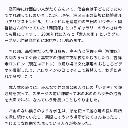
高円寺には面白い人がたくさんいて、僕自身は子どもだったの
ですれ違ってしまいましたが、現在、港区三田の聖坂に蟻鱒鳶ル
（アリマストンビル）というビルを建造中の三田のガウディ・岡
啓輔さんがやっていた「岡画郎」というギャラリーのうわさは今
でも耳にしますし、2000年代に入ると「素人の乱」というグル
ープが北仲通商店街にお店を出し始めます。
同じ頃、高校生だった僕自身も、高円寺と阿佐ヶ谷（杉並区）
の間のまっすぐ続く高架下の道端で夜な夜なたむろしたり、吉祥
寺ロンロン（現在はアトレ）の踊り場で文化祭用のおもしろビデ
オを撮影したり、ハロウィンの日にはそこで着替えて、わざと遅
れて登校したり。
成人式の帰りに、みんなで井の頭公園入り口の「いせや」で焼
き鳥を買って、ステージの前に陣取っておのおののハタチの抱負
を大声で叫ぶ、なんていう青臭いこともやりました。
お金のない僕らのような学生は、頭を使って居心地の良い場所
を探し続けていたし、実際にそういう場所がたくさんあったし、
同じような理由でたまっている人々が多かった。