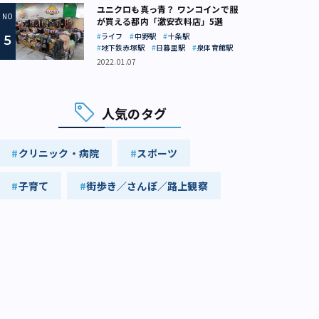
ユニクロも真っ青？ ワンコインで服
が買える都内「激安衣料店」5選
ライフ
中野駅
十条駅
地下鉄赤塚駅
日暮里駅
泉体育館駅
2022.01.07
人気のタグ
クリニック・病院
スポーツ
子育て
街歩き／さんぽ／路上観察