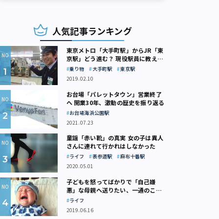
人気記事ランキング
東京メトロ「大手町駅」からJR「東
京駅」どう進む？ 現役駅員に教えて
もらいました
乗り物
大手町駅
東京駅
2019.02.10
お台場「パレットタウン」営業終了
へ 開業30年、激動の歴史を振り返る
お台場海浜公園駅
2021.07.23
童謡「赤い靴」の真実 女の子は異人
さんに連れて行かれはしなかった
ライフ
表参道駅
麻布十番駅
2020.05.01
子どもを怒ってばかりで「自己嫌
悪」な母親へ送りたい、一通のここ
ろの処方箋
ライフ
2019.06.16