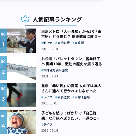
人気記事ランキング
東京メトロ「大手町駅」からJR「東
京駅」どう進む？ 現役駅員に教えて
もらいました
乗り物
大手町駅
東京駅
2019.02.10
お台場「パレットタウン」営業終了
へ 開業30年、激動の歴史を振り返る
お台場海浜公園駅
2021.07.23
童謡「赤い靴」の真実 女の子は異人
さんに連れて行かれはしなかった
ライフ
表参道駅
麻布十番駅
2020.05.01
子どもを怒ってばかりで「自己嫌
悪」な母親へ送りたい、一通のここ
ろの処方箋
ライフ
2019.06.16