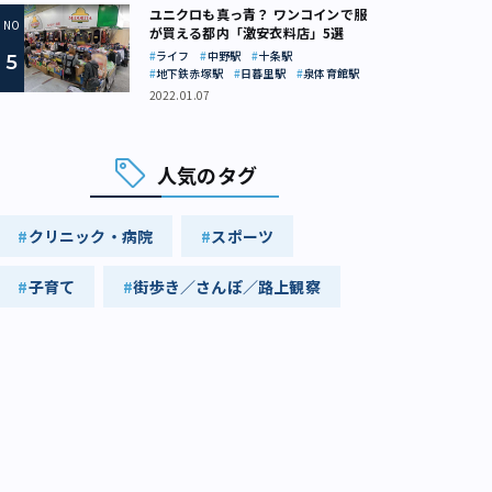
ユニクロも真っ青？ ワンコインで服
が買える都内「激安衣料店」5選
ライフ
中野駅
十条駅
地下鉄赤塚駅
日暮里駅
泉体育館駅
2022.01.07
人気のタグ
クリニック・病院
スポーツ
子育て
街歩き／さんぽ／路上観察