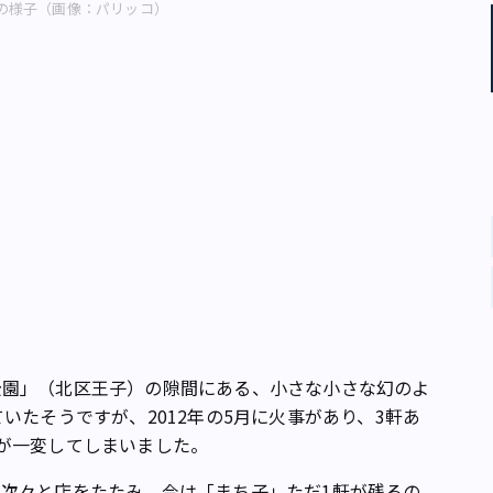
の様子（画像：パリッコ）
園」（北区王子）の隙間にある、小さな小さな幻のよ
いたそうですが、2012年の5月に火事があり、3軒あ
が一変してしまいました。
次々と店をたたみ、今は「まち子」ただ1軒が残るの