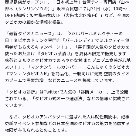
鹿児島店がオープン」、「日本初上陸！台湾ティー専門店『山林
艸木（サンリンソウキ）』阪神百貨店に７月31日（水）10時～
OPEN場所：阪神梅田本店1F （大阪市北区梅田）」など、全国の
タピオカの細かな情報を掲載。
「最新タピオカニュース」は、「8/3はパールミルクティーの
日！タピオカドリンク専門店『パールレディ』でミルクティー無
料券がもらえるキャンペーン！」、「喜作園が人気のタピオカを
使ったお茶漬け 『タピオカ茶漬け』を夏休み限定で販売します
抹茶とミルクとタピオカでまろやかな甘味と プニプニ食感が心地
よい！」、「マンナンミールカンパニー こんにゃくのタピオカ
『マンナンタピオカR』を商品化、一般向けに発売 空前のタピオ
カブームで需要急増」などのニュースを掲載しています。
「タピオカ診断」はTwitterで人気の「診断メーカー」上で公開
されている、「タピオカ式オーラ選別法」などの情報が掲載され
ています。
なお、タピオカアンバサダーに選ばれた人は就任期間中、記事
更新やイベント参加などの日本全国のタピオカの魅力を発信する
権限が与えられるとのことです。