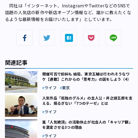
同社は「インターネット、InstagramやTwitterなどのSNSで
話題の人気店の新作や新店オープン情報など、誰かに教えたくな
るような最新情報をお届けいたします」としています。
関連記事
開催可否で紛糾も 結局、東京五輪は行われそうなワ
ケ【連載】これからの「思考力」の話をしよう（4）
ライフ
東京
人気作品「孤独のグルメ」の主人公・井之頭五郎を支
える、揺るぎない「7つのテーゼ」とは
ライフ
嵐「人気絶頂」の活動休止が社会人の「キャリア観」
を激変させる3つの理由
ライフ