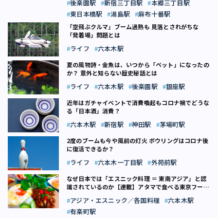
後楽園駅
新宿三丁目駅
本郷三丁目駅
東日本橋駅
湯島駅
麻布十番駅
「空飛ぶクルマ」ブーム過熱も 見落とされがちな
「発着場」問題とは
ライフ
六本木駅
夏の風物詩・金魚は、いつから「ペット」になったの
か？ 意外と知らない歴史秘話とは
ライフ
六本木駅
後楽園駅
銀座駅
近年はガチャイベントで消費喚起も――コロナ禍でどうな
る「日本酒」消費？
六本木駅
新宿駅
神田駅
茅場町駅
2度のブームも今や風前の灯火 ボウリングはコロナ後
に復活できるか？
ライフ
六本木一丁目駅
外苑前駅
なぜ日本では「エスニック料理 ＝ 東南アジア」と認
識されているのか【連載】アタマで食べる東京フード
（5）
アジア・エスニック／各国料理
六本木駅
有楽町駅