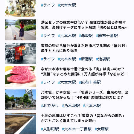
ライフ
六本木駅
港区セレブの就業率は低い？ 在住女性が語る赤裸々
実態、裏付けデータにネット騒然「他の区とは次元が
違う」
ライフ
六本木駅
赤坂駅
麻布十番駅
東京の街から屋台が消えた理由――バブル期の「屋台村」
誕生とともに振り返る
ライフ
六本木駅
新宿駅
池袋駅
なぜ六本木や麻布十番で食べる「肉」は高いのか？
“真相”をまとめた画像に1万人超が納得「なるほど分
かりやすい」
ライフ
六本木駅
麻布十番駅
乃木坂、けやき坂……「坂道シリーズ」由来の地、全
部歩いて分かった！ “4者4様”の個性と魅力とは？
おでかけ
乃木坂駅
六本木駅
土地の風情はいずこへ？ 東京の「昔ながらの町名」
がことごとく消えてしまった理由
人形町駅
六本木一丁目駅
大塚駅