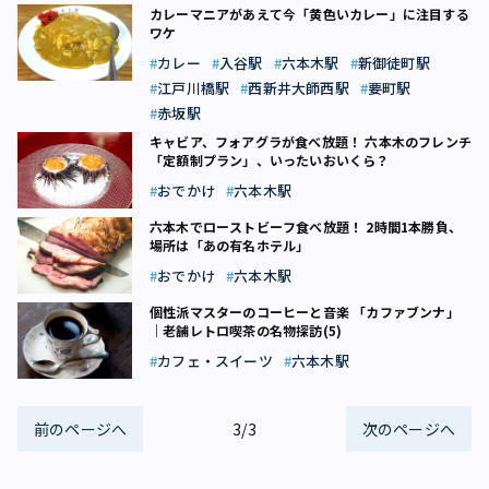
カレーマニアがあえて今「黄色いカレー」に注目する
ワケ
カレー
入谷駅
六本木駅
新御徒町駅
江戸川橋駅
西新井大師西駅
要町駅
赤坂駅
キャビア、フォアグラが食べ放題！ 六本木のフレンチ
「定額制プラン」、いったいおいくら？
おでかけ
六本木駅
六本木でローストビーフ食べ放題！ 2時間1本勝負、
場所は「あの有名ホテル」
おでかけ
六本木駅
個性派マスターのコーヒーと音楽 「カファブンナ」
｜老舗レトロ喫茶の名物探訪(5)
カフェ・スイーツ
六本木駅
前のページへ
3/3
次のページへ