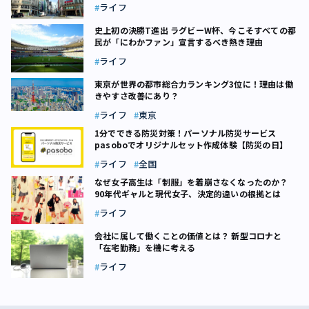
ライフ
史上初の決勝T進出 ラグビーW杯、今こそすべての都
民が「にわかファン」宣言するべき熱き理由
ライフ
東京が世界の都市総合力ランキング3位に！理由は働
きやすさ改善にあり？
ライフ
東京
1分でできる防災対策！パーソナル防災サービス
pasoboでオリジナルセット作成体験【防災の日】
ライフ
全国
なぜ女子高生は「制服」を着崩さなくなったのか？
90年代ギャルと現代女子、決定的違いの根拠とは
ライフ
会社に属して働くことの価値とは？ 新型コロナと
「在宅勤務」を機に考える
ライフ