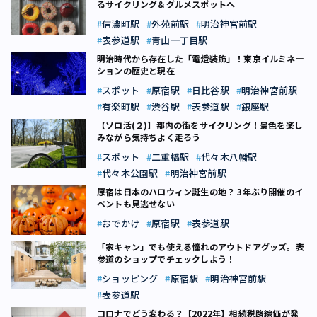
るサイクリング＆グルメスポットへ
信濃町駅
外苑前駅
明治神宮前駅
表参道駅
青山一丁目駅
明治時代から存在した「電燈装飾」！東京イルミネー
ションの歴史と現在
スポット
原宿駅
日比谷駅
明治神宮前駅
有楽町駅
渋谷駅
表参道駅
銀座駅
【ソロ活(２)】都内の街をサイクリング！景色を楽し
みながら気持ちよく走ろう
スポット
二重橋駅
代々木八幡駅
代々木公園駅
明治神宮前駅
原宿は日本のハロウィン誕生の地？ 3年ぶり開催のイ
ベントも見逃せない
おでかけ
原宿駅
表参道駅
「家キャン」でも使える憧れのアウトドアグッズ。表
参道のショップでチェックしよう！
ショッピング
原宿駅
明治神宮前駅
表参道駅
コロナでどう変わる？【2022年】相続税路線価が発