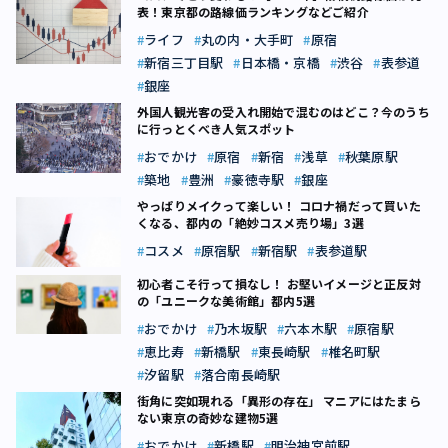
表！東京都の路線価ランキングなどご紹介
ライフ
丸の内・大手町
原宿
新宿三丁目駅
日本橋・京橋
渋谷
表参道
銀座
外国人観光客の受入れ開始で混むのはどこ？今のうち
に行っとくべき人気スポット
おでかけ
原宿
新宿
浅草
秋葉原駅
築地
豊洲
豪徳寺駅
銀座
やっぱりメイクって楽しい！ コロナ禍だって買いた
くなる、都内の「絶妙コスメ売り場」3選
コスメ
原宿駅
新宿駅
表参道駅
初心者こそ行って損なし！ お堅いイメージと正反対
の「ユニークな美術館」都内5選
おでかけ
乃木坂駅
六本木駅
原宿駅
恵比寿
新橋駅
東長崎駅
椎名町駅
汐留駅
落合南長崎駅
街角に突如現れる「異形の存在」 マニアにはたまら
ない東京の奇妙な建物5選
おでかけ
新橋駅
明治神宮前駅