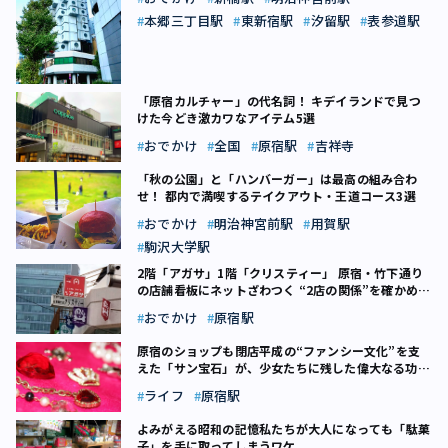
本郷三丁目駅
東新宿駅
汐留駅
表参道駅
「原宿カルチャー」の代名詞！ キデイランドで見つ
けた今どき激カワなアイテム5選
おでかけ
全国
原宿駅
吉祥寺
「秋の公園」と「ハンバーガー」は最高の組み合わ
せ！ 都内で満喫するテイクアウト・王道コース3選
おでかけ
明治神宮前駅
用賀駅
駒沢大学駅
2階「アガサ」1階「クリスティー」 原宿・竹下通り
の店舗看板にネットざわつく “2店の関係”を確かめに
行ってみた
おでかけ
原宿駅
原宿のショップも閉店――平成の“ファンシー文化”を支
えた「サン宝石」が、少女たちに残した偉大なる功績
とは
ライフ
原宿駅
よみがえる昭和の記憶――私たちが大人になっても「駄菓
子」を手に取ってしまうワケ