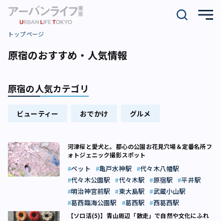
トップページ
原宿のおすすめ・人気情報
原宿の人気カテゴリ
ビューティー
おでかけ
グルメ
河津桜と愛犬と。都心の公園お花見穴場＆定番名所フ
ォトジェニック撮影スポット
ペット
亀戸水神駅
代々木八幡駅
代々木公園駅
代々木駅
原宿駅
平井駅
明治神宮前駅
東大島駅
武蔵小山駅
葛西臨海公園駅
葛西駅
西葛西駅
【ソロ活(5)】青山周辺「散走」で自然や文化にふれ