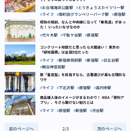
お台場海浜公園駅
とうきょうスカイツリー駅
ライフ
南町田グランベリーパーク駅
原宿駅
昭和の戦前、なんと中央線に沿って「乗馬道」があっ
た！ いったいなぜなのか
代々木駅
千駄ケ谷駅
原宿駅
コンクリート地獄だと思ったら大間違い！ 東京の
「緑地面積」は全国3位だった
ライフ
新宿御苑前駅
新宿駅
日比谷駅
明治神宮前駅
脱「量産型」を目指すなら、古着選びが最も合理的な
ワケ
ライフ
下北沢駅
原宿駅
高円寺駅
商品購入後のイメージがまるわかり！ IKEA「便利ア
プリ」、今さら聞けない魅力とは
ライフ
原宿駅
新宿駅
渋谷駅
前のページへ
2/3
次のページへ