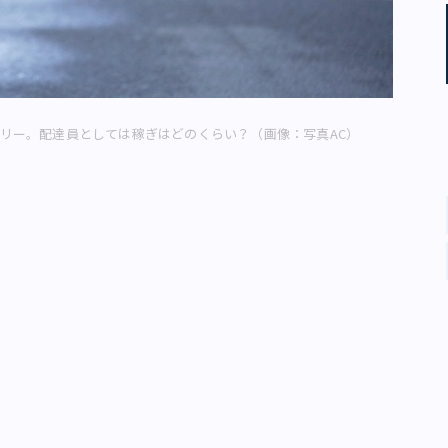
リー。配達員としては稼ぎはどのくらい？（画像：写真AC）