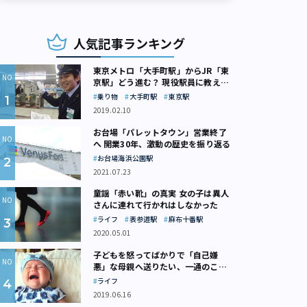
人気記事ランキング
東京メトロ「大手町駅」からJR「東
京駅」どう進む？ 現役駅員に教えて
もらいました
乗り物
大手町駅
東京駅
2019.02.10
お台場「パレットタウン」営業終了
へ 開業30年、激動の歴史を振り返る
お台場海浜公園駅
2021.07.23
童謡「赤い靴」の真実 女の子は異人
さんに連れて行かれはしなかった
ライフ
表参道駅
麻布十番駅
2020.05.01
子どもを怒ってばかりで「自己嫌
悪」な母親へ送りたい、一通のここ
ろの処方箋
ライフ
2019.06.16