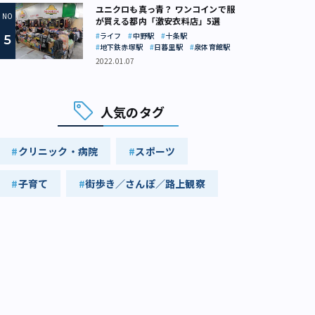
ユニクロも真っ青？ ワンコインで服
が買える都内「激安衣料店」5選
ライフ
中野駅
十条駅
地下鉄赤塚駅
日暮里駅
泉体育館駅
2022.01.07
人気のタグ
クリニック・病院
スポーツ
子育て
街歩き／さんぽ／路上観察