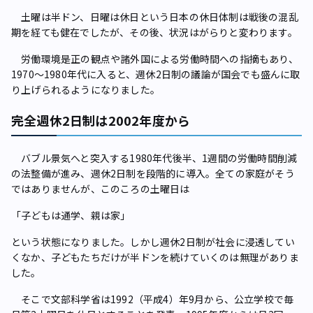
土曜は半ドン、日曜は休日という日本の休日体制は戦後の混乱
期を経ても健在でしたが、その後、状況はがらりと変わります。
労働環境是正の観点や諸外国による労働時間への指摘もあり、
1970～1980年代に入ると、週休2日制の議論が国会でも盛んに取
り上げられるようになりました。
完全週休2日制は2002年度から
バブル景気へと突入する1980年代後半、1週間の労働時間削減
の法整備が進み、週休2日制を段階的に導入。全ての家庭がそう
ではありませんが、このころの土曜日は
「子どもは通学、親は家」
という状態になりました。しかし週休2日制が社会に浸透してい
くなか、子どもたちだけが半ドンを続けていくのは無理がありま
した。
そこで文部科学省は1992（平成4）年9月から、公立学校で毎