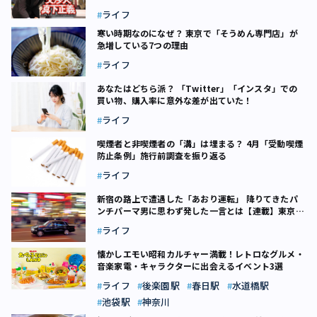
ライフ
寒い時期なのになぜ？ 東京で「そうめん専門店」が
急増している7つの理由
ライフ
あなたはどちら派？ 「Twitter」「インスタ」での
買い物、購入率に意外な差が出ていた！
ライフ
喫煙者と非喫煙者の「溝」は埋まる？ 4月「受動喫煙
防止条例」施行前調査を振り返る
ライフ
新宿の路上で遭遇した「あおり運転」 降りてきたパ
ンチパーマ男に思わず発した一言とは【連載】東京タ
クシー雑記録（6）
ライフ
懐かしエモい昭和カルチャー満載！レトロなグルメ・
音楽家電・キャラクターに出会えるイベント3選
ライフ
後楽園駅
春日駅
水道橋駅
池袋駅
神奈川