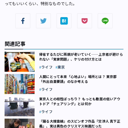
ってもいいくらい、特別なものでした。
関連記事
帰省するたびに両親が老いていく……上京者が避けら
れない「実家問題」、ケリの付け方とは
ライフ
東京
人間にとって本来「心地よい」場所とは？ 東京都
「外出自粛要請」のなか考える
ライフ
東京人との相性ばっちり？ もっとも敷居の低いアウ
トドア「チェアリング」とは何か
ライフ
『踊る大捜査線』のスピンオフ作品『交渉人 真下正
義』、実は異色のクリスマス映画だった