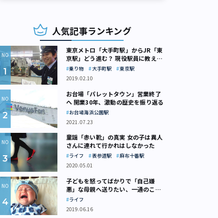
人気記事ランキング
東京メトロ「大手町駅」からJR「東
京駅」どう進む？ 現役駅員に教えて
もらいました
乗り物
大手町駅
東京駅
2019.02.10
お台場「パレットタウン」営業終了
へ 開業30年、激動の歴史を振り返る
お台場海浜公園駅
2021.07.23
童謡「赤い靴」の真実 女の子は異人
さんに連れて行かれはしなかった
ライフ
表参道駅
麻布十番駅
2020.05.01
子どもを怒ってばかりで「自己嫌
悪」な母親へ送りたい、一通のここ
ろの処方箋
ライフ
2019.06.16