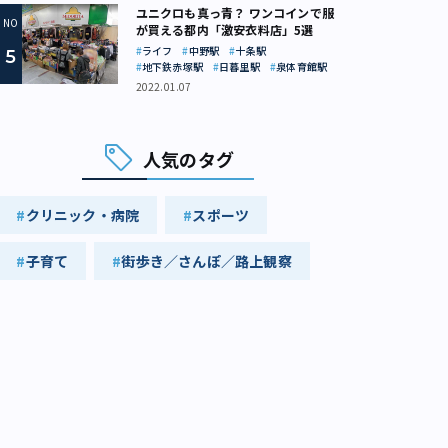
ユニクロも真っ青？ ワンコインで服
が買える都内「激安衣料店」5選
ライフ
中野駅
十条駅
地下鉄赤塚駅
日暮里駅
泉体育館駅
2022.01.07
人気のタグ
クリニック・病院
スポーツ
子育て
街歩き／さんぽ／路上観察