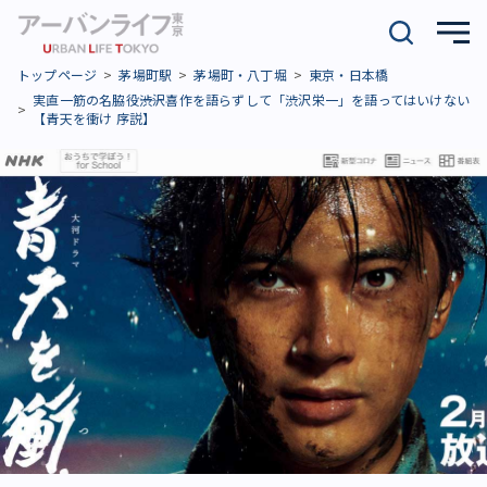
トップページ
茅場町駅
茅場町・八丁堀
東京・日本橋
実直一筋の名脇役――渋沢喜作を語らずして「渋沢栄一」を語ってはいけない
【青天を衝け 序説】