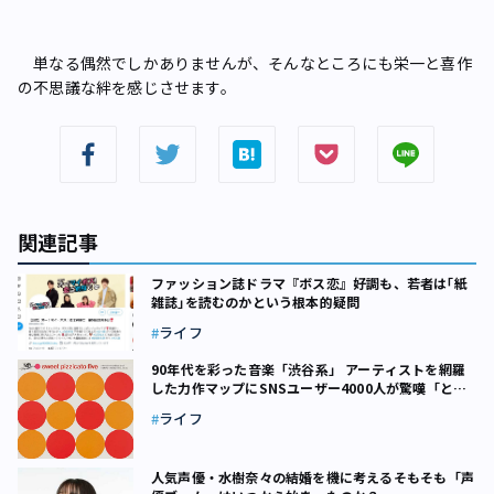
単なる偶然でしかありませんが、そんなところにも栄一と喜作
の不思議な絆を感じさせます。
関連記事
ファッション誌ドラマ『ボス恋』好調も、若者は｢紙
雑誌｣を読むのかという根本的疑問
ライフ
90年代を彩った音楽「渋谷系」 アーティストを網羅
した力作マップにSNSユーザー4000人が驚嘆「とて
つもない意義」
ライフ
人気声優・水樹奈々の結婚を機に考える――そもそも「声