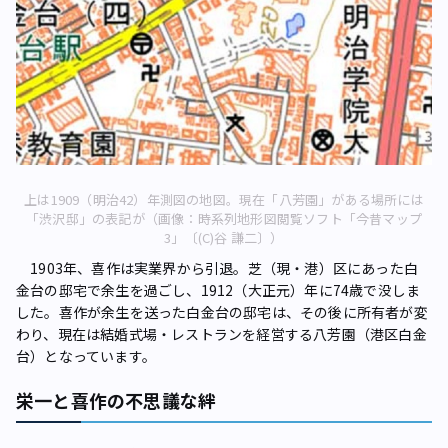
上は1909（明治42）年測図の地図。現在「八芳園」がある場所には
「渋沢邸」の表記が（画像：時系列地形図閲覧ソフト「今昔マップ
3」〔(C)谷 謙二〕）
1903年、喜作は実業界から引退。芝（現・港）区にあった白
金台の邸宅で余生を過ごし、1912（大正元）年に74歳で没しま
した。喜作が余生を送った白金台の邸宅は、その後に所有者が変
わり、現在は結婚式場・レストランを経営する八芳園（港区白金
台）となっています。
栄一と喜作の不思議な絆