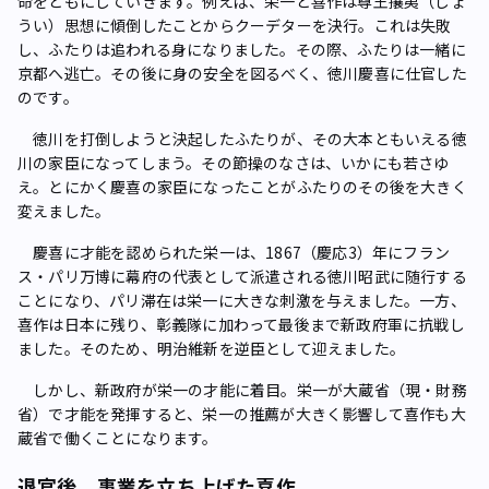
命をともにしていきます。例えば、栄一と喜作は尊王攘夷（じょ
うい）思想に傾倒したことからクーデターを決行。これは失敗
し、ふたりは追われる身になりました。その際、ふたりは一緒に
京都へ逃亡。その後に身の安全を図るべく、徳川慶喜に仕官した
のです。
徳川を打倒しようと決起したふたりが、その大本ともいえる徳
川の家臣になってしまう。その節操のなさは、いかにも若さゆ
え。とにかく慶喜の家臣になったことがふたりのその後を大きく
変えました。
慶喜に才能を認められた栄一は、1867（慶応3）年にフラン
ス・パリ万博に幕府の代表として派遣される徳川昭武に随行する
ことになり、パリ滞在は栄一に大きな刺激を与えました。一方、
喜作は日本に残り、彰義隊に加わって最後まで新政府軍に抗戦し
ました。そのため、明治維新を逆臣として迎えました。
しかし、新政府が栄一の才能に着目。栄一が大蔵省（現・財務
省）で才能を発揮すると、栄一の推薦が大きく影響して喜作も大
蔵省で働くことになります。
退官後、事業を立ち上げた喜作