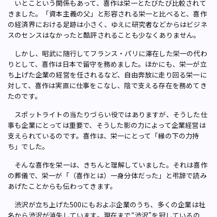
いとこという関係もあって、喜作は栄一とたびたび比較されて
きました。「資本主義の父」と形容される栄一と比べると、喜作
の経済界における足跡は小さく、ゆえに研究者などからはビジネ
スのセンスはなかったと酷評されることも少なくありません。
しかし、昭武に随行してフランス・パリに滞在した栄一の代わ
りとして、喜作は日本で留守を務めました。ほかにも、栄一が立
ち上げた企業の経営を任されるなど、自由奔放に走り回る栄一に
対して、喜作は実直に仕事をこなし、陰で支える存在を務めてき
たのです。
スポットライトの当たりづらい役ではありますが、そうした仕
事も企業にとっては重要で、そうした影の力によって企業経営は
支えられているのです。喜作は、栄一にとって「縁の下の力持
ち」でした。
そんな喜作を栄一は、きちんと理解していました。それは喜作
の葬儀で、栄一が「（喜作とは）一身分体だった」と弔辞で読み
あげたことからも伝わってきます。
渋沢が立ち上げた500にもおよぶ企業のうち、多くの企業は社
名から渋沢が消失しています。現在まで“渋沢”を冠しているの