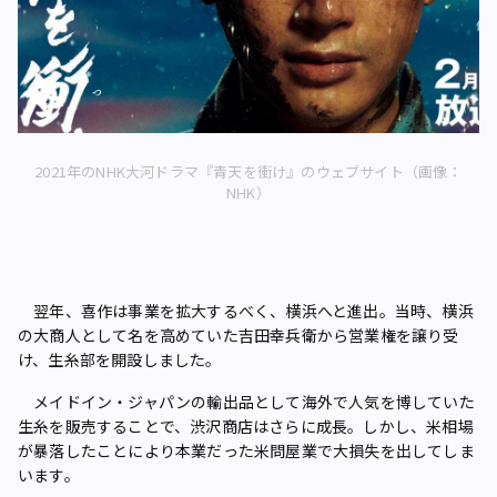
2021年のNHK大河ドラマ『青天を衝け』のウェブサイト（画像：
NHK）
翌年、喜作は事業を拡大するべく、横浜へと進出。当時、横浜
の大商人として名を高めていた吉田幸兵衛から営業権を譲り受
け、生糸部を開設しました。
メイドイン・ジャパンの輸出品として海外で人気を博していた
生糸を販売することで、渋沢商店はさらに成長。しかし、米相場
が暴落したことにより本業だった米問屋業で大損失を出してしま
います。