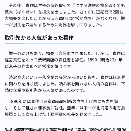
その後、喜作は生糸の海外取引で手にする洋銀の換金取引でも
莫大（ばくだい）な損失を出しました。さすがに短期間で2回も
大損失を出したことから渋沢商店は経営が立ち行かなくなり、栄
一が損失を穴埋めするために財界を駆け回りました。
取引先から人気があった喜作
栄一の助けもあり、損失は穴埋めされました。しかし、喜作は
経営責任をとって渋沢商店の責任者を辞任。1890（明治23）年
に息子の作太郎へ経営権を譲ります。
渋沢商店という一私企業の経営から退いた後も、喜作は経済界
に関わりを持ち続けました。頼み事を断れない人柄の喜作は、下
請け企業や取引先から人気があったのです。
1896年には喜作は東京商品取引所の立ち上げ際にも力を貸
し、そして推され理事長に就任。翌年には栄一が北海道の地方振
興策として立ち上げた十勝開墾の社長を務めました。