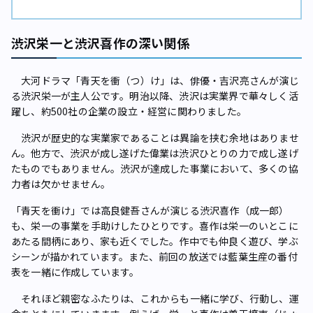
渋沢栄一と渋沢喜作の深い関係
大河ドラマ「青天を衝（つ）け」は、俳優・吉沢亮さんが演じ
る渋沢栄一が主人公です。明治以降、渋沢は実業界で華々しく活
躍し、約500社の企業の設立・経営に関わりました。
渋沢が歴史的な実業家であることは異論を挟む余地はありませ
ん。他方で、渋沢が成し遂げた偉業は渋沢ひとりの力で成し遂げ
たものでもありません。渋沢が達成した事業において、多くの協
力者は欠かせません。
「青天を衝け」では高良健吾さんが演じる渋沢喜作（成一郎）
も、栄一の事業を手助けしたひとりです。喜作は栄一のいとこに
あたる間柄にあり、家も近くでした。作中でも仲良く遊び、学ぶ
シーンが描かれています。また、前回の放送では藍葉生産の番付
表を一緒に作成しています。
それほど親密なふたりは、これからも一緒に学び、行動し、運