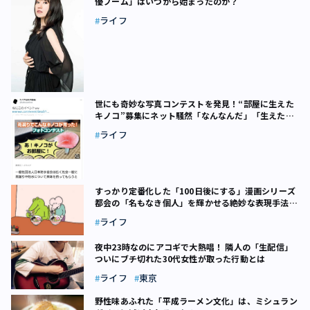
優ブーム」はいつから始まったのか？
ライフ
世にも奇妙な写真コンテストを発見！“部屋に生えた
キノコ”募集にネット騒然「なんなんだ」「生えたこ
とある」
ライフ
すっかり定番化した「100日後にする」漫画シリーズ
都会の「名もなき個人」を輝かせる絶妙な表現手法と
は
ライフ
夜中23時なのにアコギで大熱唱！ 隣人の「生配信」
ついにブチ切れた30代女性が取った行動とは
ライフ
東京
野性味あふれた「平成ラーメン文化」は、ミシュラン