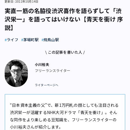
更新日: 2022年10月14日
実直一筋の名脇役――渋沢喜作を語らずして「渋
沢栄一」を語ってはいけない【青天を衝け 序
説】
ライフ
茅場町駅
飛鳥山駅
\ この記事を書いた人 /
小川裕夫
フリーランスライター
ライターページへ
“日本資本主義の父”で、新1万円札の顔としても注目される
渋沢栄一が活躍するNHK大河ドラマ「青天を衝け」。そん
な同作をより楽しめる豆知識を、フリーランスライターの
小川裕夫さんが紹介します。