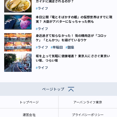
ガイドに滅ぼされるのか？
ライフ
本日公開『竜とそばかすの姫』の仮想世界はすでに現
実？ 大臣がアバターになっちゃった例も
ライフ
身近過ぎて知らなかった！ 街の精肉店が「コロッ
ケ」「とんかつ」を揚げているワケ
ライフ
早稲田
銀座
坂を上って気軽に健康増進？ 東京人にささぐ――東京い
い坂、つらい坂
ライフ
ページトップ
トップページ
アーバンライフ東京
運営会社
プライバシーポリシー