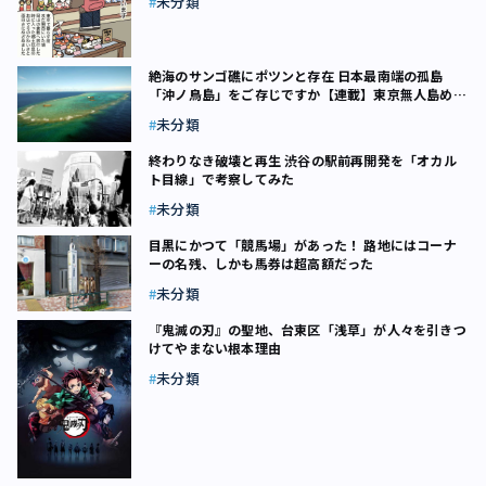
未分類
絶海のサンゴ礁にポツンと存在 日本最南端の孤島
「沖ノ鳥島」をご存じですか【連載】東京無人島めぐ
り（4）
未分類
終わりなき破壊と再生 渋谷の駅前再開発を「オカル
ト目線」で考察してみた
未分類
目黒にかつて「競馬場」があった！ 路地にはコーナ
ーの名残、しかも馬券は超高額だった
未分類
『鬼滅の刃』の聖地、台東区「浅草」が人々を引きつ
けてやまない根本理由
未分類