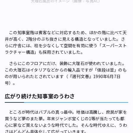
大理石風呂のイメージ（画像：写真AC）
この知事室階は賓客などに対応するため、ほかの階に比べて天
井が高く、2階分のぶち抜きに見える構造となっていました。さ
らに庁舎には、柱を少なくして空間を有効に使う「スーパースト
ラクチャー構造」も採用されていました。
さらにこのフロアにだけ、装飾に大理石が使われていました。
この大理石はイタリアなどからの輸入品ですが「値段は並」のも
のが用いられたとされています（『週刊文春』1990年6月7日
号）。
広がり続けた知事室のうわさ
ところが時代はバブルの真っ最中。地価は高騰し、庶民が家を
買うなど夢のまた夢。年末ジャンボ宝くじの1等が当たっても都
心に家など買えないような時代でした。そんな時代ゆえに、うわ
さはどんどん具体化して広がっていきます。