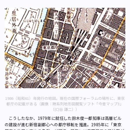
1986（昭和61）年発行の地図。現在の国際フォーラムの場所に、東京
都庁の記載がある（画像：時系列地形図閲覧ソフト「今昔マップ3」
〔(C)谷 謙二〕）
こうしたなか、1979年に就任した鈴木俊一都知事は高層ビル
の建設が進む新宿副都心への都庁移転を推進。1985年に「東京