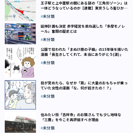
王子駅と上中里駅の間にある謎の「三角形ゾーン」は
一体どうなっているのか【連載】東京うしろ髪ひかれ
地帯（1）
未分類
延伸計画も決定 赤字経営を跳ね返した「多摩モノレ
ール」奮闘の歴史とは
未分類
公園で拾われた「まぬけ顔の子猫」の15年後を描いた
漫画「長生きしてくれて、本当にありがとう(涙)」
未分類
目が覚めたら、なぜか「肩」に大量のおもちゃが乗っ
ていた女性の漫画「な、何が起きたの！？」
未分類
住みたい街「吉祥寺」のお隣さん でも少し地味な
「三鷹」を今こそ再評価すべき理由
未分類