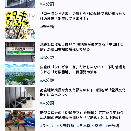
未分類
「ローランドさま」の威力を別の意味で思い知った女
性の漫画「出直してきます！」
未分類
池袋北口はもう古い？ 現地色が強すぎる「中国料理
店」が高田馬場に増殖している
未分類
白金は「シロガネーゼ」だけじゃない！ 下町情緒あ
ふれる「奇数番地」、再開発の波も
未分類
高度経済成長を支えた都内のレトロ団地が「登録文化
財」になったワケ
未分類
新型コロナの「SNSデマ」を想起？ 江戸から変わら
ぬ人間の行動様式を描いた『武助馬』とは【連載】東
京すたこら落語マップ（11）
ライフ
人形町駅
日本橋・京橋
未分類