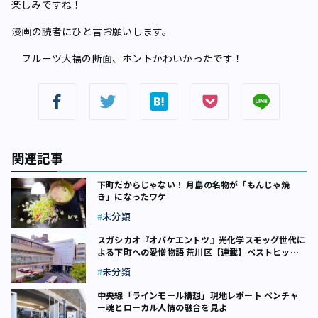
楽しみですね！
――漫画の読者にひと言お願いします。
フルーツ大福の断面、ホントかわいかったです！
関連記事
下町だからじゃない！ 月島の名物が「もんじゃ焼
き」になったワケ
未分類
スガシカオ『オバケエントツ』――光化学スモッグ世代に
よる下町への愛憎物語 荒川区【連載】ベストヒット
23区（18）
未分類
中央線「ラインモール構想」現地レポート ベンチャ
ー魂とローカル人情の融合を見よ