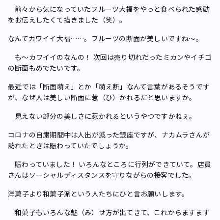
前々から気になっていたフルーツ大福をやっと食べられた感動
をお伝えしたくて描きました（笑）。
――なんてカワイイ大福……。フルーツの断面が美しいですね～。
も～カワイイのなんの！ 次回は売り切れだったミカンやイチゴ
の断面もめでたいです。
――最近では「断面萌え」とか「萌え断」なんて言葉があるそうです
が、なぜ人は美しい断面に惹（ひ）かれるだと思いますか。
見えない部分の美しさに惹かれるというやつですかねぇ。
――コロナの自粛期間中は人出が減った銀座ですが、ナカムラさんが
訪れたときは賑わっていたでしょうか。
賑わっていました！ いろんなところに行列ができていて。店員
さんはソーシャルディスタンスを守りながらの接客でした。
――洋菓子より和菓子派という人たちにひと言お願いします。
和菓子もいろんな魅（み）せ方が出てきて、これからますます