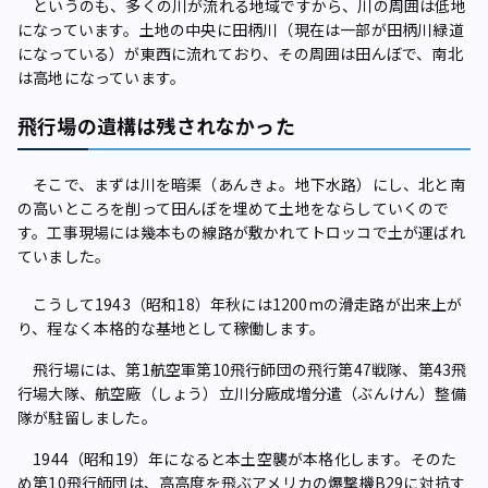
というのも、多くの川が流れる地域ですから、川の周囲は低地
になっています。土地の中央に田柄川（現在は一部が田柄川緑道
になっている）が東西に流れており、その周囲は田んぼで、南北
は高地になっています。
飛行場の遺構は残されなかった
そこで、まずは川を暗渠（あんきょ。地下水路）にし、北と南
の高いところを削って田んぼを埋めて土地をならしていくので
す。工事現場には幾本もの線路が敷かれてトロッコで土が運ばれ
ていました。
こうして1943（昭和18）年秋には1200mの滑走路が出来上が
り、程なく本格的な基地として稼働します。
飛行場には、第1航空軍第10飛行師団の飛行第47戦隊、第43飛
行場大隊、航空廠（しょう）立川分廠成増分遣（ぶんけん）整備
隊が駐留しました。
1944（昭和19）年になると本土空襲が本格化します。そのた
め第10飛行師団は、高高度を飛ぶアメリカの爆撃機B29に対抗す