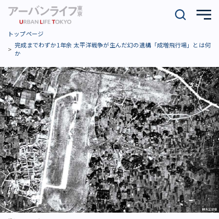
トップページ
完成までわずか1年余 太平洋戦争が生んだ幻の遺構「成増飛行場」とは何
か