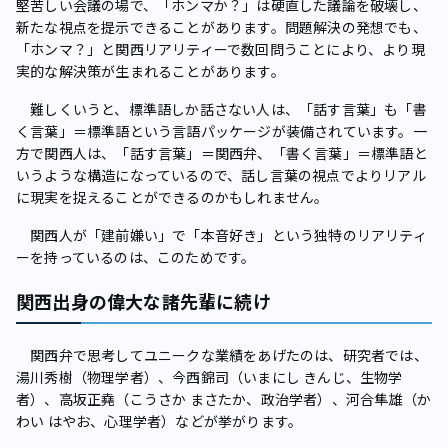
堅苦しい会議の場で、「ホンマか？」は硬直した議論を破壊し、
新たな視点を提示できることがあります。問題解決の発想でも、
「ホンマ？」と関西リアリティーで数回問うことにより、より現
実的な解決策が生まれることがあります。
難しくいうと、標準語しか話さない人は、「話す言葉」も「書
く言葉」＝標準語という言語パッケージが装備されています。一
方で関西人は、「話す言葉」＝関西弁、「書く言葉」＝標準語と
いうような構造になっているので、話し言葉の視点でよりリアル
に現実を捉えることができるのかもしれません。
関西人が「建前嫌い」で「本音好き」という独特のリアリティ
ーを持っているのは、このためです。
関西出身の偉大な諸先輩に続け
関西弁で思考してユニークな業績をあげたのは、研究者では、
湯川秀樹（物理学者）、今西錦司（いまにし きんじ、生物学
者）、高坂正堯（こうさか まさたか、政治学者）、河合隼雄（か
わい はやお、心理学者）などが挙がります。