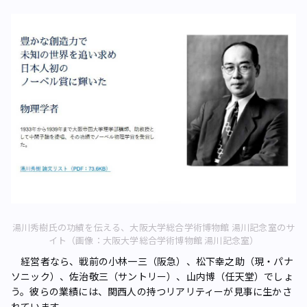
湯川秀樹氏の功績を伝える、大阪大学総合学術博物館 湯川記念室のサ
イト（画像：大阪大学総合学術博物館 湯川記念室）
経営者なら、戦前の小林一三（阪急）、松下幸之助（現・パナ
ソニック）、佐治敬三（サントリー）、山内博（任天堂）でしょ
う。彼らの業績には、関西人の持つリアリティーが見事に生かさ
れています。