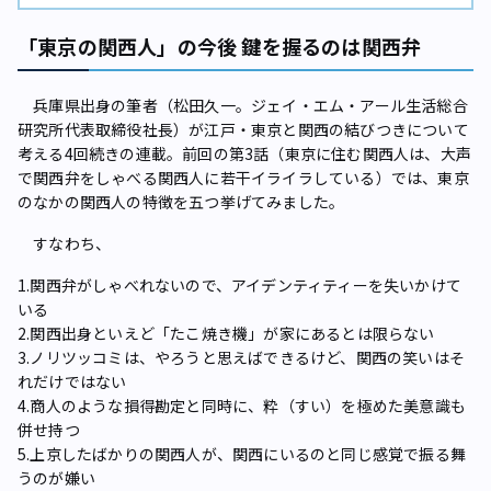
「東京の関西人」の今後 鍵を握るのは関西弁
兵庫県出身の筆者（松田久一。ジェイ・エム・アール生活総合
研究所代表取締役社長）が江戸・東京と関西の結びつきについて
考える4回続きの連載。前回の第3話（東京に住む関西人は、大声
で関西弁をしゃべる関西人に若干イライラしている）では、東京
のなかの関西人の特徴を五つ挙げてみました。
すなわち、
1.関西弁がしゃべれないので、アイデンティティーを失いかけて
いる
2.関西出身といえど「たこ焼き機」が家にあるとは限らない
3.ノリツッコミは、やろうと思えばできるけど、関西の笑いはそ
れだけではない
4.商人のような損得勘定と同時に、粋（すい）を極めた美意識も
併せ持つ
5.上京したばかりの関西人が、関西にいるのと同じ感覚で振る舞
うのが嫌い