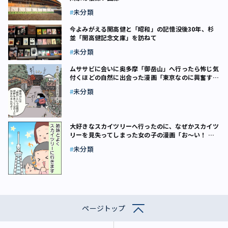
未分類
今よみがえる開高健と「昭和」の記憶――没後30年、杉
並「開高健記念文庫」を訪ねて
未分類
ムササビに会いに奥多摩「御岳山」へ行ったら怖じ気
付くほどの自然に出会った漫画「東京なのに興奮す
る……」
未分類
大好きなスカイツリーへ行ったのに、なぜかスカイツ
リーを見失ってしまった女の子の漫画「お～い！ こ
こだよ～！」
未分類
ページトップ