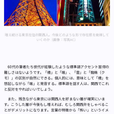
増え続ける東京在住の関西人。今後どのような形で存在感を発揮して
いくのか（画像：写真AC）
60代の筆者たち世代が経験したような標準語アクセント習得の
難しさはないようです。「橋」と「端」、「雲」と「蜘蛛（ク
モ）」の区別が自然にできる。個人的には、意味として「橋」を
想起しながら「端」と発音する。標準語を話す人は、関西でこれ
と反対をやればいいでしょう。
また、残念ながら東京には関西人を好まない層が確実にいま
す。こうした層が今後もし増えれば、むしろ関西弁をしゃべるこ
とがデメリットになります。言葉の特徴から「怖い」というイメ