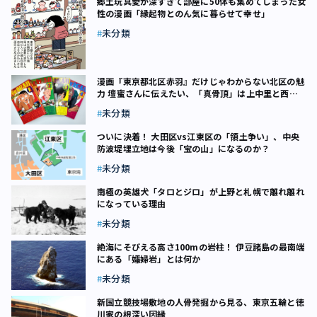
郷土玩具愛が深すぎて部屋に50体も集めてしまった女
性の漫画「縁起物とのん気に暮らせて幸せ」
未分類
漫画『東京都北区赤羽』だけじゃわからない北区の魅
力 壇蜜さんに伝えたい、「真骨頂」は上中里と西ヶ
原だ
未分類
ついに決着！ 大田区vs江東区の「領土争い」、中央
防波堤埋立地は今後「宝の山」になるのか？
未分類
南極の英雄犬「タロとジロ」が上野と札幌で離れ離れ
になっている理由
未分類
絶海にそびえる高さ100mの岩柱！ 伊豆諸島の最南端
にある「孀婦岩」とは何か
未分類
新国立競技場敷地の人骨発掘から見る、東京五輪と徳
川家の根深い因縁