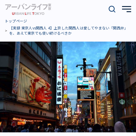
トップページ
【実録 東京人vs関西人 4】上京した関西人は愛してやまない「関西弁」
を、あえて東京でも使い続けるべきか