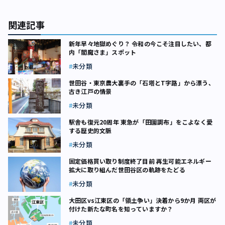
関連記事
新年早々地獄めぐり？ 令和の今こそ注目したい、都
内「閻魔さま」スポット
未分類
世田谷・東京農大裏手の「石塔とT字路」から漂う、
古き江戸の情景
未分類
駅舎も復元20周年 東急が「田園調布」をこよなく愛
する歴史的文脈
未分類
固定価格買い取り制度終了目前 再生可能エネルギー
拡大に取り組んだ世田谷区の軌跡をたどる
未分類
大田区vs江東区の「領土争い」決着から9か月 両区が
付けた新たな町名を知っていますか？
未分類