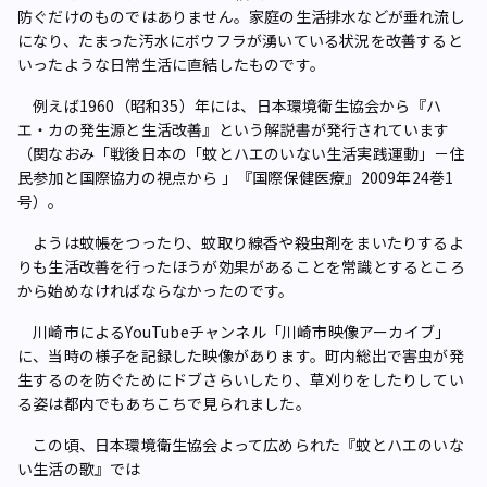
防ぐだけのものではありません。家庭の生活排水などが垂れ流し
になり、たまった汚水にボウフラが湧いている状況を改善すると
いったような日常生活に直結したものです。
例えば1960（昭和35）年には、日本環境衛生協会から『ハ
エ・カの発生源と生活改善』という解説書が発行されています
（関なおみ「戦後日本の「蚊とハエのいない生活実践運動」－住
民参加と国際協力の視点から 」『国際保健医療』2009年24巻1
号）。
ようは蚊帳をつったり、蚊取り線香や殺虫剤をまいたりするよ
りも生活改善を行ったほうが効果があることを常識とするところ
から始めなければならなかったのです。
川崎市によるYouTubeチャンネル「川崎市映像アーカイブ」
に、当時の様子を記録した映像があります。町内総出で害虫が発
生するのを防ぐためにドブさらいしたり、草刈りをしたりしてい
る姿は都内でもあちこちで見られました。
この頃、日本環境衛生協会よって広められた『蚊とハエのいな
い生活の歌』では