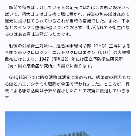
駅前で待ちぼうけしている人の足元にはたばこの吸い殻がいっ
ぱいで、粗大ゴミはゴミ捨て場に置かれ、弁当の包み紙は丸めて
足元に投げ捨てられている――これが当時の常識でした。また、下水
などのインフラ整備が追いついておらず、街が汚れて不衛生にな
るのはある意味当然だったのです。
戦後の公衆衛生対策は、連合国軍総司令部（GHQ）主導による
全国でのジクロロジフェニルトリクロロエタン（DDT）の大規模
散布にはじまり、1947（昭和22）年には国立予防衛生研究所
（現・国立感染症研究所）の設立に至ります。
GHQ統治下では防疫活動は活発に進められ、感染症の原因とな
る蚊とハエ、シラミの駆除が全国で行われました。ところが、行
政による駆除活動は予算が縮小したことで次第に衰退していきま
す。