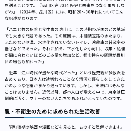
を送ることです。『品川区史 2014 歴史と未来をつなぐまち しな
がわ』（2014年、品川区）には、昭和20～30年代についてこん
な記述があります。
「ハエと蚊の駆除と食中毒の防止は、この時期わが国のどの地域
でも大きな問題であった。その原因は、未舗装道路の水たまり、
ふたのない側溝、水洗化されていないトイレ、冷蔵庫の普及率の
低さなどであった。それに加え、下水化した小河川、収集・処理
が間に合わないほどのごみ量の増加など、都市特有の問題が品川
区の場合も加わった」
近年「江戸時代が豊かな時代だった」という歴史観が多数派を
占めており、日本人は途切れることなく清潔な暮らしをしてきた
かのような俗論がまかり通っています。しかし、実際にはそんな
ことはありません。近代以降、都市人口が増える中で、東京は圧
倒的に汚く、マナーのない人たちであふれかえっていたのです。
脱・不衛生のために求められた生活改善
昭和後期の映画や漫画などを見ると、おのずと理解できます。