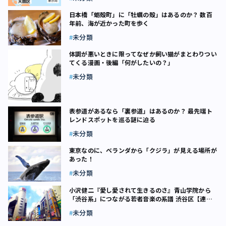
日本橋「蛎殻町」に「牡蠣の殻」はあるのか？ 数百
年前、海が近かった町を歩く
未分類
体調が悪いときに限ってなぜか飼い猫がまとわりつい
てくる漫画・後編「何がしたいの？」
未分類
表参道があるなら「裏参道」はあるのか？ 最先端ト
レンドスポットを巡る謎に迫る
未分類
東京なのに、ベランダから「クジラ」が見える場所が
あった！
未分類
小沢健二『愛し愛されて生きるのさ』――青山学院から
「渋谷系」につながる若者音楽の系譜 渋谷区【連
載】ベストヒット23区（19）
未分類