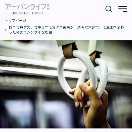
トップページ
蚊ニモ負ケズ、食中毒ニモ負ケズ――東京が「清潔な大都市」に生まれ変わ
った極めてシンプルな理由