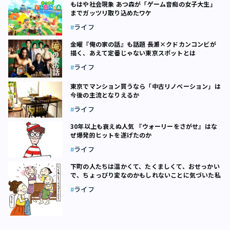
もはや社会現象 あつ森が「ゲーム音痴の女子大生」
までガッツリ取り込めたワケ
ライフ
金曜『俺の家の話』も話題 長瀬×クドカンコンビが
描く、あえて定番じゃない東京スポットとは
ライフ
東京でマンション買うなら「中古リノベーション」――は
今後の主流となりえるか
ライフ
30年以上も衰えぬ人気 『ウォーリーをさがせ』はな
ぜ爆発的ヒットを遂げたのか
ライフ
下町の人たちは温かくて、たくましくて、おせっかい
で、ちょっぴり変なのかもしれないことに気づいた私
ライフ