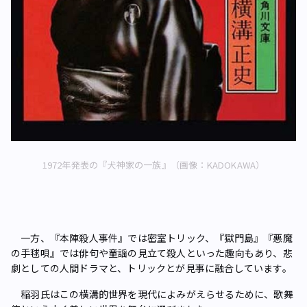
1972年発表の『犬神家の一族』（画像：KADOKAWA）
一方、『本陣殺人事件』では密室トリック、『獄門島』『悪魔
の手毬唄』では俳句や童謡の見立て殺人といった趣向もあり、悲
劇としての人間ドラマと、トリックとが見事に融合しています。
稲羽氏はこの横溝的世界を現代によみがえらせるために、歌舞