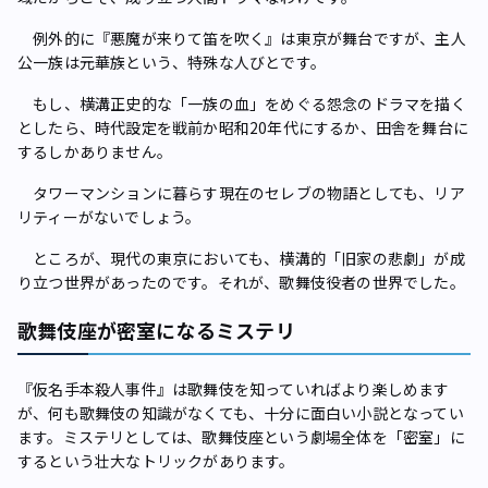
例外的に『悪魔が来りて笛を吹く』は東京が舞台ですが、主人
公一族は元華族という、特殊な人びとです。
もし、横溝正史的な「一族の血」をめぐる怨念のドラマを描く
としたら、時代設定を戦前か昭和20年代にするか、田舎を舞台に
するしかありません。
タワーマンションに暮らす現在のセレブの物語としても、リア
リティーがないでしょう。
ところが、現代の東京においても、横溝的「旧家の悲劇」が成
り立つ世界があったのです。それが、歌舞伎役者の世界でした。
歌舞伎座が密室になるミステリ
『仮名手本殺人事件』は歌舞伎を知っていればより楽しめます
が、何も歌舞伎の知識がなくても、十分に面白い小説となってい
ます。ミステリとしては、歌舞伎座という劇場全体を「密室」に
するという壮大なトリックがあります。