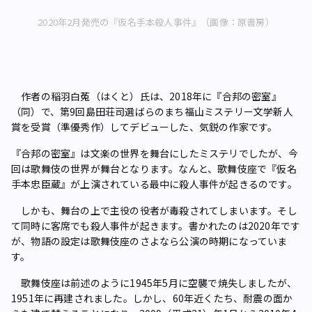
2020年2月発売の『仮名手本殺人事件』（画像：原書房）
作者の稲羽白菟（はくと）氏は、2018年に『合邦の密室』
（同）で、第9回島田荘司選ばらのまち福山ミステリー文学新人
賞を受賞（準優秀作）してデビューした、気鋭の作家です。
『合邦の密室』は文楽の世界を舞台にしたミステリでしたが、今
回は歌舞伎の世界が舞台となります。なんと、歌舞伎座で『仮名
手本忠臣蔵』が上演されている最中に殺人事件が起きるのです。
しかも、舞台の上で主役の役者が毒殺されてしまいます。そし
て同時に客席でも殺人事件が起きます。書かれたのは2020年です
が、物語の設定は歌舞伎座のさよなら公演の時期になっていま
す。
歌舞伎座は前述のように1945年5月に空襲で焼失しましたが、
1951年に再建されました。しかし、60年近くたち、耐震の面か