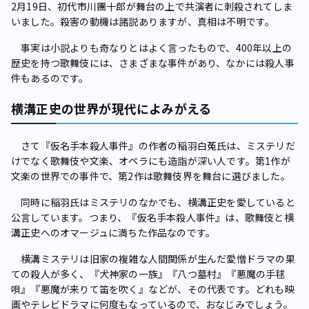
2月19日、初代市川團十郎が舞台の上で共演者に刺殺されてしま
いました。殺害の動機は諸説ありますが、真相は不明です。
事実は小説よりも奇なりとはよく言ったもので、400年以上の
歴史を持つ歌舞伎には、さまざまな事件があり、なかには殺人事
件もあるのです。
横溝正史の世界が現代によみがえる
さて『仮名手本殺人事件』の作者の稲羽白菟氏は、ミステリだ
けでなく歌舞伎や文楽、オペラにも造詣が深い人です。第1作が
文楽の世界での事件で、第2作は歌舞伎界を舞台に選びました。
同時に稲羽氏はミステリのなかでも、横溝正史を愛していると
公言しています。つまり、『仮名手本殺人事件』は、歌舞伎と横
溝正史へのオマージュに満ちた作品なのです。
横溝ミステリは旧家の複雑な人間関係が生んだ愛憎ドラマの果
ての殺人が多く、『犬神家の一族』『八つ墓村』『悪魔の手毬
唄』『悪魔が来りて笛を吹く』などが、その代表です。どれも映
画やテレビドラマに何度もなっているので、おなじみでしょう。