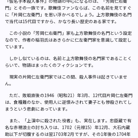
『仮名手本殺人事件』の物語の中心になるのは、「芳岡仁右衛
門」とその一族です。歌舞伎ファンならば、この名前を見てすぐ
に「片岡仁左衛門」を思い浮かべるでしょう。上方歌舞伎の名門
で当代は15代目ですから、かなり長い歴史のある家です。
この小説の「芳岡仁右衛門」家も上方歌舞伎の名門という設定
なので、作者の稲羽氏はあきらかに仁左衛門家を意識して設定し
ています。
しかし似ているのは、名前と上方歌舞伎の名門家であることく
らいで、物語はまったくのフィクションです。
現実の片岡仁左衛門家ではこの間、殺人事件は起きていませ
ん。
ただ、敗戦直後の1946（昭和21）年3月、12代目片岡仁左衛門
は、食糧難のなか、使用人に逆恨みされて妻子とも惨殺されてし
まうという悲劇にあっています。
また、「上演中に殺された役者」も、実在します。忠臣蔵で有
名な赤穂浪士の討ち入りは、1702（元禄15）年12月、大石内蔵
助以下が切腹するのは翌1703年2月ですが、その1年後の1704年