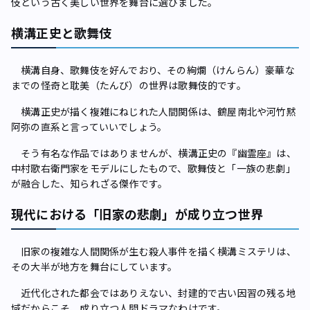
伎という古く美しい世界を舞台に選びました。
横溝正史と歌舞伎
横溝自身、歌舞伎を好んでおり、その絢爛（けんらん）豪華な
までの怪奇と耽美（たんび）の世界は歌舞伎的です。
横溝正史が描く複雑にねじれた人間関係は、鶴屋南北や河竹黙
阿弥の直系と言っていいでしょう。
そう有名な作品ではありませんが、横溝正史の『幽霊座』は、
中村歌右衛門家をモデルにしたもので、歌舞伎と「一族の悲劇」
が融合した、知られざる傑作です。
現代における「旧家の悲劇」が成り立つ世界
旧家の複雑な人間関係が生む殺人事件を描く横溝ミステリは、
その大半が地方を舞台にしています。
近代化された都会ではありえない、封建的で古い因習の残る地
域だからこそ、成り立つ人間ドラマなわけです。