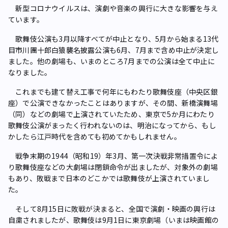
新型コロナウイルスは、演劇や音楽の興行に大きな影響を与え
ています。
歌舞伎公演も3月以降すべてが中止となり、5月から始まる13代
目市川團十郎白猿襲名披露公演も6月、7月まで含め中止が決定し
ました。他の劇場も、いまのところ7月までの公演は全て中止に
なりました。
これまでも建て替え工事で何年にもわたり歌舞伎座（中央区銀
座）で公演できなかったことはありますが、その間、新橋演舞場
（同）などの劇場で上演されていたため、東京で5か月にわたり
歌舞伎公演がまったく行われないのは、明治になってから、もし
かしたら江戸時代を含めても初めてかもしれません。
戦争末期の1944（昭和19）年3月、第一次決戦非常措置令によ
り歌舞伎座などの大劇場は閉鎖命令が出ましたが、対象外の劇場
もあり、敗戦まで日本のどこかでは歌舞伎が上演されていまし
た。
そして8月15日に敗戦が決まると、全国で演劇・映画の興行は
自粛されましたが、歌舞伎は9月1日に東京劇場（いまは映画館の