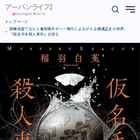
トップページ
歌舞伎座でなんと毒殺事件がーー現代によみがえる横溝正史の世界、
『仮名手本殺人事件』を読む