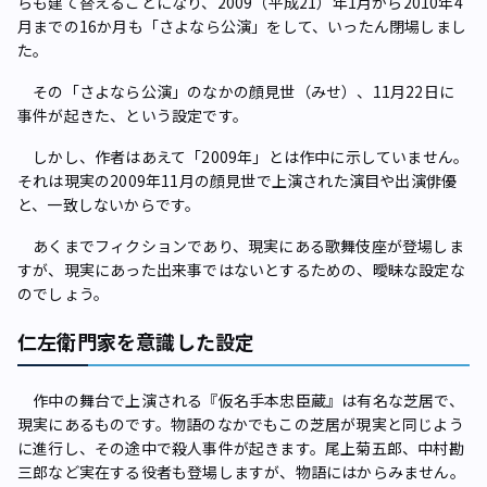
らも建て替えることになり、2009（平成21）年1月から2010年4
月までの16か月も「さよなら公演」をして、いったん閉場しまし
た。
その「さよなら公演」のなかの顔見世（みせ）、11月22日に
事件が起きた、という設定です。
しかし、作者はあえて「2009年」とは作中に示していません。
それは現実の2009年11月の顔見世で上演された演目や出演俳優
と、一致しないからです。
あくまでフィクションであり、現実にある歌舞伎座が登場しま
すが、現実にあった出来事ではないとするための、曖昧な設定な
のでしょう。
仁左衛門家を意識した設定
作中の舞台で上演される『仮名手本忠臣蔵』は有名な芝居で、
現実にあるものです。物語のなかでもこの芝居が現実と同じよう
に進行し、その途中で殺人事件が起きます。尾上菊五郎、中村勘
三郎など実在する役者も登場しますが、物語にはからみません。