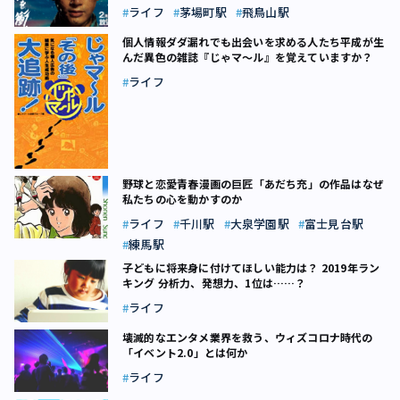
説】
ライフ
茅場町駅
飛鳥山駅
個人情報ダダ漏れでも出会いを求める人たち――平成が生
んだ異色の雑誌『じゃマ～ル』を覚えていますか？
ライフ
野球と恋愛――青春漫画の巨匠「あだち充」の作品はなぜ
私たちの心を動かすのか
ライフ
千川駅
大泉学園駅
富士見台駅
練馬駅
子どもに将来身に付けてほしい能力は？ 2019年ラン
キング 分析力、発想力、1位は……？
ライフ
壊滅的なエンタメ業界を救う、ウィズコロナ時代の
「イベント2.0」とは何か
ライフ