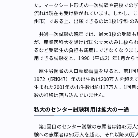
た。マークシート形式の一次試験や高校での
流れは現在も受け継がれています。しかし、
州市）である上、出願できるのは1校1学科の
共通一次試験の晩年では、最大3校の受験も
が、産業医科大を除けば国公立大のみに絞ら
るなど受験生の負担も馬鹿にできなくなりま
用できる試験をと、1990（平成2）年1月か
厚生労働省の人口動態調査を見ると、第1回
1972（昭和47）年の出生数は200万人を超
生まれた2001年の出生数は約117万人。1
数の推移は落ち込んでいません。
私大のセンター試験利用は拡大の一途
第1回目のセンター試験の志願者は約43万人だ
験への志願者は50万人を超え、それ以降50万