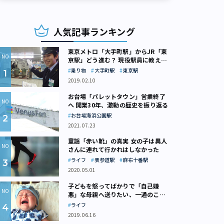
人気記事ランキング
東京メトロ「大手町駅」からJR「東
京駅」どう進む？ 現役駅員に教えて
もらいました
乗り物
大手町駅
東京駅
2019.02.10
お台場「パレットタウン」営業終了
へ 開業30年、激動の歴史を振り返る
お台場海浜公園駅
2021.07.23
童謡「赤い靴」の真実 女の子は異人
さんに連れて行かれはしなかった
ライフ
表参道駅
麻布十番駅
2020.05.01
子どもを怒ってばかりで「自己嫌
悪」な母親へ送りたい、一通のここ
ろの処方箋
ライフ
2019.06.16