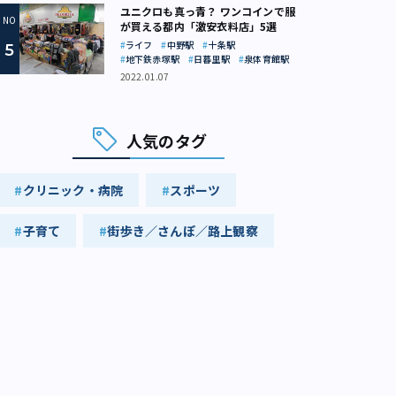
ユニクロも真っ青？ ワンコインで服
が買える都内「激安衣料店」5選
ライフ
中野駅
十条駅
地下鉄赤塚駅
日暮里駅
泉体育館駅
2022.01.07
人気のタグ
クリニック・病院
スポーツ
子育て
街歩き／さんぽ／路上観察