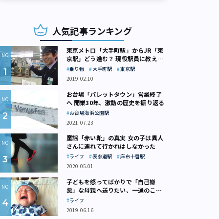
人気記事ランキング
東京メトロ「大手町駅」からJR「東
京駅」どう進む？ 現役駅員に教えて
もらいました
乗り物
大手町駅
東京駅
2019.02.10
お台場「パレットタウン」営業終了
へ 開業30年、激動の歴史を振り返る
お台場海浜公園駅
2021.07.23
童謡「赤い靴」の真実 女の子は異人
さんに連れて行かれはしなかった
ライフ
表参道駅
麻布十番駅
2020.05.01
子どもを怒ってばかりで「自己嫌
悪」な母親へ送りたい、一通のここ
ろの処方箋
ライフ
2019.06.16