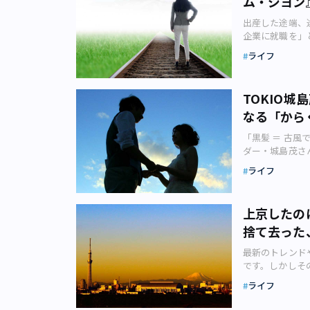
ム・ジヨン
でにすがすがし
その思いを応援
本は、160c
居場所と思える
と、どんどん自
リで出会った男
のだということ
ッチンのひと口
上でかなり重要
出産した途端、
んと自身の給料
しい男性ですが
代ファンの評価
面が細い通路の
まりいないかも
企業に就職を」
いいのだろうか
リをはじめ、穏
者やファン、す
のの、そこ以外
きますよね。給
きくわけて東京
す。 「地獄の
タイプの人。周
なっているよう
ライフ
光景にしばらく
です。 しかし
に分かれました
ふたりは1Kの
抗感はありませ
ト上に広がる言
ド数千冊の本、
えると、企業の
ルは途切れてし
の仕事をこなし
ッセージのやり
ないものになっ
た。レコードは
自分の居場所だ
転勤族のため、
ます。亮太さん
イン。はじめか
「自分もあんな
TOKIO
と、どこか申し
ん制作） 週1
ン』（画像：筑
ず、うつのよう
次のデートまで
の声がSNS上
その全てにきっ
い人がいてもい
なる「から
が当たり前」と
１Kのアパート
ーティーも気が
ットもあればデ
は、うず高く積
続きすると思う
ていれば幸せに
なければ」と思
たが、プロフィ
すぐに別れそう
ではないかと思
「黒髪 ＝ 古風
きない人は不採
でした。 産後
す。結局、亮太
みたら楽しい人
なかった」とい
だから、自分で
ダー・城島茂さ
それぞれ得手不
の話では、就職
しかし、同棲解
をきっかけに交
ということ。 
は5時間。テレ
グラビアタレン
なりつらいもの
人数」は大きな
が思った以上に
付き合いを始め
ライフ
してどのくらい
は限られている
の結婚は、その
くると思うので
とです。 ママ
太さんは会社が
イン。現在は1
いるのかもしれ
れない・聴き切
ろいろツッコミ
いう方向ででき
え、「正社員に
に。 関係の呼
カップル成立し
行き過ぎた激し
のものに感じる
ドに包まれてい
にしないと不平
れば、パートに
な呪縛を取り除
詳しく載せるの
上京したの
に出演し、20
画、切手、本、
ずのニュースを
人こそ思い切り
出てきます。 
子さんは始めた
このように、慎
らない教訓です
女たちは、集め
捨て去った
か。私が20歳
らないか決める
結婚・出産 子
太さんは積極的
ていた以上に利
自分とは直接的
用的目的を超え
う場面に遭遇し
を取りたいです
ェントは「30
こと同居しなが
ではじめたいマ
潮に、しばしば
最新のトレンド
があるとされて
赤提灯系のカウ
兄さんが「あー
齢の天秤に揺さ
してくれたり、
リでも会員数は
に対し恐れを感
です。しかしそ
況はさすがに度
の常連男性がい
ので「じゃあわ
それどころか実
ばかりだったの
カップル成立は
婚には「うれし
に変わると信じ
出しました。 
歩いている人。
ます。 3日く
き起こした『8
ライフ
太さんと別れて
のイメージ（画
の人が感じてい
る」と言われま
まこんなに増え
な感じでいいね
心理的負担が少
1984（昭和
のは地位や名誉
れぞれのアプリ
祝福のうねりに
し、何らかの変
まいだった。で
目には「世間知
っ込み思案だし