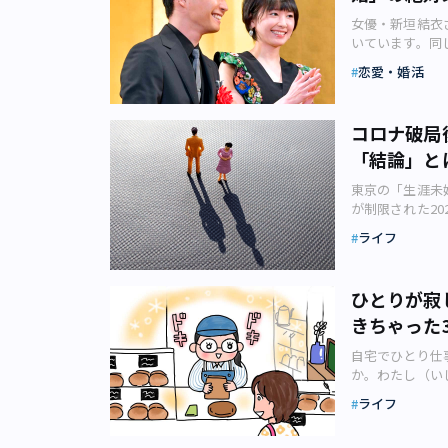
リスク、趣味な
女優・新垣結衣
かび上がりまし
いています。同
うか。同年に実
行さんとフリー
ものを持っている
恋愛・婚活
とはいったい何
持つ男性が支持さ
おめでたいニュ
キャンプなどのア
星野源さん（40
有することをス
コロナ破局
野源さん。201
（30代女性）
「結論」と
レビ系ドラマ『
大”の相手を探
20.8%を記
照：ウェブメディ
東京の「生涯未
ORICON N
人に対して実施
が制限された2
での再会をきっ
人……のはずだ
に結婚する人も
ことに、業界関
る男性。 前述
ライフ
2020年1月～1
婚と言うと思い
な男性と言える
は、戦後最悪とな
フリーアナウン
になります。そ
だけが幸せの選
ら放送されたテ
た、本・CD・
ひとりが寂
るのか？（画像
かけて思いを結
内（画像：C子
きちゃった
す。とりわけ東
の街の中でも、
京23区在住・
割合（生涯未婚率
関心を集めます
のため、毎週末
自宅でひとり仕
性19.20％
が、これほど祝
が、幸い、ふた
か。わたし（い
比べて東京は女
ことなのではな
ため遠くへは出
や絵本『カラス
い人が多いのか
探ると興味深い
ライフ
を作ったりと、
っかけで、パン
も幸せになれる
条件とは？ こ
ましたが、C子
作） さて、わ
た。 それでも
る“お似合い”
ことがなかった