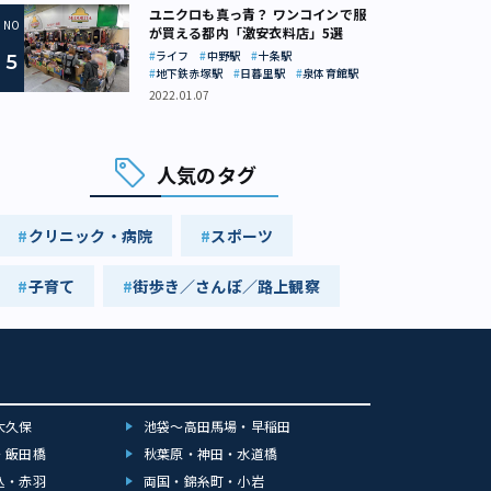
ユニクロも真っ青？ ワンコインで服
が買える都内「激安衣料店」5選
ライフ
中野駅
十条駅
地下鉄赤塚駅
日暮里駅
泉体育館駅
2022.01.07
人気のタグ
クリニック・病院
スポーツ
子育て
街歩き／さんぽ／路上観察
大久保
池袋～高田馬場・早稲田
・飯田橋
秋葉原・神田・水道橋
込・赤羽
両国・錦糸町・小岩