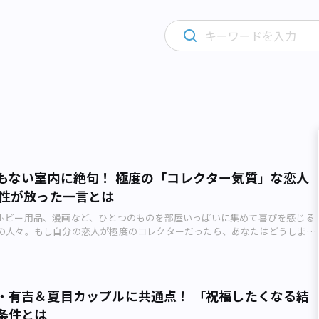
もない室内に絶句！ 極度の「コレクター気質」な恋人
女性が放った一言とは
ホビー用品、漫画など、ひとつのものを部屋いっぱいに集めて喜びを感じる
の人々。もし自分の恋人が極度のコレクターだったら、あなたはどうします
む30代の女性がインタビューに答え、自身の体験を明かしました。変化し続
性像」 モテる男性のタイプというものは、時代とともに変化をし続けてい
バブル経済の全盛期だった80年代後半から90年代初めには、高収入・高学
3高」が持てはやされ、一方、バブル崩壊やリーマンショック（2008年）を
・有吉＆夏目カップルに共通点！ 「祝福したくなる結
代には「4低」男性がフィーチャーされました。 女性に対して決していばらず
条件とは
育児を分担できる低依存、堅実な勤め先と仕事ぶりで失職の心配が少ない低