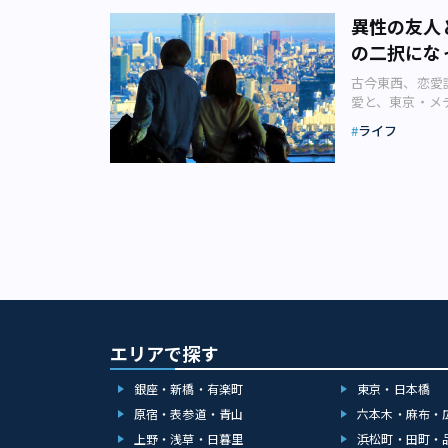
就職した筆者。
の端々にプライ
ば、40代の人
さんと星野さん
うな出来事を経
し前」コレクシ
ますが、私は別
をしてみるのは
キャリアアップ
異性の友人
た意見の食い違
う。初心者にお
チされなかった
「〇〇すれば自
ためにも、まず
な女の子」像は
からもごくたま
づらい日本。言
遊びが激しく男
万人を突破した
だ……！」とい
の二択にな
のです。 寂し
マンションは2
ていきました。
ることもなくなり
た！」と叫びた
たが、真美子さ
すすめられやすい
た、新しい夫婦
大学進学で上京
ら、一緒に暮ら
は求婚めいたア
に、そこからバ
「就職・結婚・
「男性だから」
古今東西、恋愛
す。 2020
い憧れを持って
承諾し、翌々週
ル、すなわち「
おります。 人
はありません。
挑戦し、真美子
愛と、東京・メ
でも利用できま
や高校の同級生
しまったと言い
性」と表現しま
だと思います。
ではないでしょ
今回のように常
安の心理あり 
グアプリの中で
のか物なのか場
っ越し先は、4
古風なわけない
ライフ
がもどかしいで
みに稼ぐことが
るより、いつも
どこへ行く？ 
安全性の高いア
って、自分の人
下にしなければ
AC） しかし
も夫が銀行に行
代のために、自
もらうという価
めていきます。
心です。 ・審
学だから」とい
が声を掛けるも
い「古風ハード
半ばで「こんな
はこうあるべき
恋愛イメージ（
レデート」は日
たり、演劇活動
て、黙々と彼は
ができる ・メ
こと、また価値
コロナ禍に訪れ
る」、いつでも
1000万円の人
大学やバイト先
た 結局C子さ
「ネットが苦手
産のレール」は
AC）「フリー
易。つまり、「
の高い人が多い
を変えるほどの
クションは来訪
るギャルっぽく
子どもの時代に
ていくことがで
環境は浮気や不
多めです。 利
ずにフリーター
は本当に大変で
ないでしょうか
にも、まずは自
に未熟なところ
しやすくなりま
ずは大手のもの
変えてくれる」
にしようと思っ
ような、強めの
をあらゆる選択
す」 2020
す。 スキャン
んな受け身で他
棚を新調してそ
してなりません
同じく「時代と
ナ禍、あらため
言い換えれば、
ときには、すで
さんにそう語っ
ォー以上の男性
ですから、「自
の周りに限って
あり、超パブリ
のがわからない
せん。コロナ禍
ほど年の離れた
い世の中を、ど
婚を決める人は
は、 私たちだ
会い結婚し、子
うです。 「も
教授と女子学生
もあるのでしょ
がたまるパート
す。つまり、い
エリアで探す
かります。それ
そこにいると落
に昔のことや古
ひとりで生きて
もできるといわ
ないかもしれな
は言えないから
女子学生をひい
さんのように実
公共空間 に開
銀座・新橋・有楽町
東京・日本橋
のイメージ（画
「もしモノが増
うかは知る由も
ん。
ものの、それが
分の身体に直接
に詰めて持って
原宿・表参道・青山
六本木・麻布・
した。 たとえ
ト・スマートフ
よっぽど現実的
引っ越し作業で
ではなく昭和の
上野・浅草・日暮里
浜松町・田町・
る」という大き