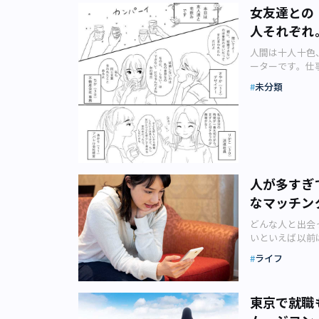
上ひとり暮らし
したのでしょう
ティーであれ、
女友達との
とり暮らしをし
す。 それは精
理由」を見つめ
視聴者はするど
性がいるとか、
人それぞれ
場所に顔を出す
年交際の始まり
れてうれしい」
「一度くらいあ
が交代する、一
した。 当時2
区赤坂にあるT
人間は十人十色
くはぐらかされ
びにいっていま
音楽の才能と穏
に立つ』を放送
ーターです。仕
かないで」「読
ーからほど近い
共通点もあり、
で活躍し続ける
れる、ふとした
歩きをして、神
を合わせるよう
ることができま
未分類
に目が行きがち
マ漫画。今回のテ
ていました。 
か？」「うちで
んの就職を機に
実直にこなし、
（Bara.さん
ト曲が流れると
購入し、そこで
には精神的に支
ていました。 こ
ど、東京にいる
れました。書籍
しが遊びに行っ
1年にも満たな
歳）と女優・戸
まざまな選択肢が
た。 本を読む
た。 わたしは
の間、真美子さ
との違い「反対
さんにとって、
のは、コロナ禍
トしたいなあ…
の就職を機にス
に足が着いてい
が言い合える場
に、C子さんが
れる飲食店はな
写真AC） 真
いを知り、結婚
で、結婚に関す
していて、どん
間関係ガチャ」
えば何とか頑張
人が多すぎ
せ、祝福ムード
応でも出ますね
「もちろん構わ
ところもあるので二の足を踏ん
したのを機に大
たちの結婚をめ
なマッチン
子もいれば、今
「もう何年も人
と、「じゃあう
への情熱にあふ
れました。一般
してさまざまな
を約束。彼の住
いていたり、本
さんは再び別の
どんな人と出会
興企業の若手社
と思います。結
のマンションへ
ゆえに設定され
話していました
いといえば以前
写真AC） も
ですが、さまざ
に見合う家賃7
ンの香りに包ま
すばかり。一方
います。 マッ
のにおいをかぎ
の結婚にないも
員男性が都内で
ライフ
ンテリア……ち
たり、昇進のた
いもの」という
には、大衆にな
で、リアルなこ
ていました。 
す。 パン屋さ
きたことから、
る既婚者やサク
対！」を唱える
いのとでは違う
なかったのだろ
思ったりもしま
職、家賃が払え
チングアプリを
う。 華やかな
ありがとうござ
間、一気に氷解
屋さんに「おか
東京で就職
マスに、彼氏に
ングアプリでの
は、無理からぬ
れから一歩引い
本の山。ベラン
店番してよかっ
プレゼントして
話を聞いてみま