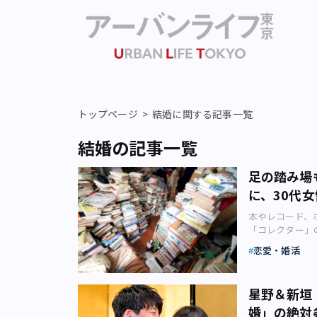
トップページ
結婚に関する記事一覧
結婚の記事一覧
足の踏み場
に、30代
本やレコード、
「コレクター」
か？ 都内に住
恋愛・婚活
ける「理想の男
るようです。 
歴・高身長の「
星野＆新垣
へた2010年
婚」の絶対
低姿勢、家事や