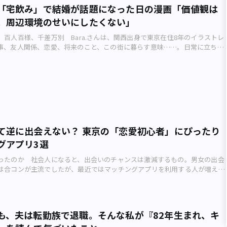
だと、誰とも会話しない日などざら。孤独を感じながら日々は過ぎていきま
か。杉並区に住む25歳の鈴木真美子さん（仮名）は、コロナ禍に「結婚する
互いに寄せる信頼や好意の片りんを、その視線の交わりやしぐさの端々から
「宅飲み」で結婚が話題になった日の漫画「価値観は
ていると話していました。実直で、裏表のない性格。自分のほかにも交際女
神衛生上よくないな……そう思い、コロナ以前は居場所を求め、さまざまな
直したといいます。 東京のカップル、5年交際の始まり東京のカップル、5
く見抜くもの。 「当時からお似合いだと思っていた」「実際に結婚してく
実は既婚者だった、なんてことは考えにくいと思ってはいました。しかし、
。周辺環境のせいにしたくない」
ようにしていました。 そのひとつが「イベントバー」。日替わりで店長
 真美子さんは恋人の亮太さん（仮名）と大学のバンドサークルで出会いま
と、まるで自分自身や親しい友人のことのように吉報を歓迎するのです。 港
なたの部屋にもお邪魔してみたい」 とC子さんが申し出ても、いつも何とな
風変わったバーです。お気に入りのバーテンダーさんが店に立つ日によく遊
0歳だった真美子さんは、ふたつ年上の亮太さんにひと目惚れ。亮太さんは
BSテレビ。ふたりの出会いのきっかけとなった、ドラマ『逃げるは恥だが役
、百人百様、千差万別 Bara.さんは、関西出身で東京在住8年のイラストレ
てしまうのでした。 「来てもいいけど、驚かないで」「来てもいいけど、驚
した。 そんな中、とあるお客さんに出会いました。その人はイベントバ
やかな性格からサークル内でもモテていましたが、ふたりはお酒好きという
した（画像：写真AC） 注目すべき共通点はほかにもあります。 第一線
事、友人関係、恋愛、将来のこと、この街に暮らす意味……。日常に立ち現
書や音楽が好きで、本やCD、レコードを昔から集めている」 「休日には街
場所に店を構え、ひとりでパン屋を営んでいるとのこと。ときどきバーで顔
1年にわたる猛アタックの末に真美子さんは晴れて亮太さんと恋人同士にな
芸能人同士の結婚は、ともすれば「ハデ婚」などと称され、華やかさばかり
感情の揺らぎを切り取るBara.さんのアーバンライフメトロ・オリジナル4コ
田・神保町のような古書店街によく出掛ける」 彼は自分の趣味をそう語っ
になり、少しずつ会話するようになりました。 「うちで店番してみます
した。 そこからの学生生活は幸せに満ちたものだったといいます。亮太さ
です。 しかし今回の2組は、交際をひけらかすことなくそれぞれの仕事を
ーマは「人それぞれ」です。 Bara.さんの体験を描いた漫画のカット
たしかにC子さんの部屋で一緒にテレビを見ているとき、70～80年代のヒッ
店番してみますか？」 イベントバーに行くときはお店に立ち寄り、パンを
ふたりは同棲を始め、毎日テレビを見ながらお酒を飲んでは笑い、辛いとき
俳優や歌手、芸人、司会など本業での実力について世間から十分な評価を得
制作）――Bara.さん、今回の作品を作った背景を教えてください。 例えば結婚な
、当時の時代背景やアーティストの経歴などを得意そうに話して聞かせてく
少しおしゃべりしたり。パン屋さんが1日店長のイベントを開くときはわた
え合い……。 亮太さんが就職後すぐにストレスで胃潰瘍になり、入社から
うした特徴は、2020年12月に結婚を発表した俳優・松坂桃李さん（32
とさまざまなものが難しくされがちなのですが、逆に東京にいるからこそさ
も、新刊から絶版になったものまで常に細かくチェックしているようでし
たり、逆にわたしが1日店長をするときはパン屋さんが顔を出してくれまし
いうちに退職という苦境にも見舞われましたが、次の就職先が見つかるまで
田恵梨香さん（32歳）カップルにも言えるでしょう。 「反対される結婚」
あり、それぞれが自分の道を歩んでいるということを描きました。 ――Bara.
男性のイメージ（画像：写真AC） 彼の「コレクター癖」が明らかになった
実家が飲食店をしていることもあり、漫画の合間に気分転換に飲食店でバイ
んはバイトの給料で何とかふたりの生活を成り立たせました。 2歳年上の彼
される結婚」との違い ビッグネーム同士なのに決して浮ついていない。地
友人との「宅飲み」はどのような場所ですか。 落ち着いて飲める分、本音
で迎えた2度目の春。そろそろ結婚について考えようかという話が出た際
…と思ったりもしていたのですが、今までの経験上、少ない日数で雇ってく
タートした同棲生活。幸せに満ち満ちていたふたりの日々だったが（画像：
る。真面目そう。本気度が感じられる――。 出会ってから長い時間をかけて互
所です。そのせいでエモーショナルになりすぎるときもあります。 ――宅飲み
 「結婚を考えるのなら、その前に部屋を訪ねたい。どのようなところで暮ら
かなかなく、悶々（もんもん）としていました。 それに、バイトは「人
美子さんは「不満ももちろんありましたが、『辛いときはお互いさま』と思
に至るという一連の経緯が視聴者たち「純愛」イメージをおのずと強化さ
る話題はよく出るのですか。 私もいわゆる「結婚適齢期」なので、いやが
な生活をしているのか先に知りたい」 と切り出したのがきっかけでした。
（一緒に働く同僚との相性によって働きやすさが決まってしまう）のような
れました」と語ります。 しかし、そんな真美子さんの気持ちは自身が就職
て逆に出会えない？ 東京の「恋愛初心者」にぴったり
をいっそう高めていると言えそうです。 特に世間の耳目を集めやすい女優
。周りも結婚していない子が多いのですが、老後を考えて結婚したいと言う
ない。でも、部屋にたくさんモノがあるから、できれば驚かないでほしい」
でしまいます。 そんなことをなんとなくパン屋さんに話す
きく変わることに。真美子さんはIT企業に事務員として入社し、そこで仕事
ぐっては、つい数年前頃まで「お相手は一般男性」というケースが多く聞か
グアプリ3選
回の漫画に出てきたような意見の子もいて、本当にさまざまです。 ――結婚に対
を招いていない」 彼が初めてOKを出したため、さっそく次の週末に来訪
ちで店番してみますか」とのこと。「お客さんが来ない間はiPadで漫画を描
れる人たちに出会ったことで彼への見方が変化したのです。 その頃、亮太
男性とは言うものの、ふたを開けてみたら大手企業の御曹司であったり、新
価値観が生まれている昨今の状況について、どうお考えですか。 私はいい
む駅の改札前で昼前に待ち合わせをし、徒歩5分ほどのところにある4階建て
を読んだりしていいですよ」と。 あくまで少しの手伝いなのですが、それ
会社で働き始めていましたが、毎日仕事に対する愚痴ばかりを真美子さんに
ったのか 社会人になると、出会いのチャンスは激減するもの。男女の出会
長であったり。 女優の結婚は、いつの時代も世間の大きな関心事（画像：
婚だけではなく、ジェンダー（男女の役割についての固定観念）に関しても
、ふたりで向かいました。 新卒のときに賃貸契約したため、当時の給料
た「ゆるさ」がいいなあと思い、店番をすることにしました。 焼きたてパ
。会社での向上心もなく、やりたいことを聞いても「特にない」とはぐらか
は合コンが主流でしたが、最近ではマッチングアプリを利用する人が増えて
ちろんそれが悪いという意味では決してないのですが、そこはかとなくお金
まな形があって当たり前だと思っています。 ――東京での結婚にあって、地方で
万円ちょっとのワンルーム。広さはおよそ20平方メートル。30代後半の会社
れて 焼きたてのパンのいい香りのする店内で、穏やかな音楽とかわいいイ
、真美子さんが社会人になってから出会う男性たちはみんな、夢を持ってい
チングアプリと聞くと一昔前の出会い系アプリのイメージが先行し、「危な
取ったファンたちは、少々複雑な気持ちにもなったものでした。 世の中
のを教えてください。 私はまだ結婚もしていなければ子どももいないの
暮らす部屋としては、どちらかといえば質素だという印象をC子さんは抱い
ょっとした非日常感を感じながら店番を開始します。気分は物語の世界で
めに文句も言わず業務を遂行していたり。 ちょうど付き合いも長くなって
イメージを抱く人がいまだに多いかもしれません。しかし出会い系にみられ
かなか受け入れられない結婚というものも存在します。世間の大多数が「反
とはわからないのですが、子どもを産んだときに、実家が近くにあるのとな
文字通り“足の踏み場のない”室内 15年の間に、なぜ途中で引っ越しを考え
んが外出する間の店番は「いきなりひとりで大丈夫だろうか……」と不安に
亮太さんの態度も次第に冷めたものになっていきます。 彼が突然2社目を退
ラはほとんどおらず、基本的に婚活や恋愛を求める人が使っています。 マッ
ケースも時には起こります。それは、当人にとっても大変つらいことでしょ
のかなと思います。 ――漫画の読者にひと言お願いします。 読んでいただき
う――？ そんな素朴な疑問は、マンションに到着して部屋のドアを開けた瞬
したが、余裕が出てくるとパンを買いに来たお客さんと話してみたり、パン
ず彼が突然2社目を退職、家賃が払えず「同期の女の子たちは誕生日やクリ
利用するイメージ（画像：写真AC） 都内在住の友人たちに聞くと、マッチ
東京で成功を収め、美貌も名声も全て手に入れた著名人に注目が集まるの
います。結婚に限らず、何かがあなたを縛りつけているのであれば、一度そ
しました。 床じゅう、足の踏み場もないほどに積み上げられた本、本、
げで銀行や仕入れに行けて助かりましたよ」と言われてうれしかったり……
も、夫は転勤族で退職。そんな私が『82年生まれ、キ
ディナーに連れて行ってもらったり、ブランド物のバックやアクセサリーを
出会いは比較的珍しいものではないよう。実際にどんな人と出会ったのか、
ことなのかもしれません。 その点、芸能人同士でありながらこれほどま
てみて自分の本当の思いを考えてみるのも大事だと思います。私はあなたの
ダに続く掃き出し窓以外の3辺の壁を埋め尽くす、レコードとCDの数々。
たなあと感じることが増えていきました。 居場所と思える場所で働きたい
もらったり、とにかくキラキラしていました。そんな彼女たちを見ている
した。 実際に恋愛、結婚した人も 25歳のAさんは、今までマッチングアプ