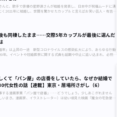
どで浪費をしない低燃費――。バブル時代とは真逆とも言える理想の男性像が浮
さんと、歌手で俳優の星野源さんが結婚を発表し、日本中が祝福ムードに湧
た。 等身大を求める現代女性たち 令和を迎えた2021年現在はどうでしょ
じく2021年に結婚し、世間を驚かせたカップルと言えばお笑い芸人・有吉弘
施された独身女性が対象のアンケート調査によると、 「趣味など没頭できる
アナウンサー夏目三久さん。この2組に共通する、「祝われる結婚」の条件
」（31.7%） 「料理好きでマメに自炊する」（30.1%） といった特徴を
でしょうか？ビッグカップル誕生を日本中が祝福 日本中をあっと驚かす、
れる傾向に。好感を持てる男性の趣味については、 ・読書（11.7%） ・
ースが飛び込んできました。女優・新垣結衣さん（32歳）と、歌手で俳優の
ウトドア（9.2%） ・料理（8.5%） が上位に入りました。 「高級品を所
歳）の結婚です。 2021年5月19日に結婚を発表した新垣結衣さん（右）と星
テータスと考える男性より、庶民的でも一緒にいて安心できる人がいい」
後も同棲したまま……交際5年カップルが最後に選んだ
7年撮影（画像：時事通信フォト） ご存じの通り、ふたりは2016年のTBSテ
といった自由回答も寄せられていることなどから、肩ひじを張らない“等身
は
逃げるは恥だが役に立つ（逃げ恥）』で共演。同作は最終回の視聴率が
し求めている現代女性たちの価値観をうかがい知ることができます。 ※参
録する大ヒットとなり、2021年1月にはスペシャル版も放送されました。
ア「マッチングアプリ大学」が2021年2月～3月、20～40代の独身女性445
婚率」は上昇の一途 新型コロナウイルスの感染拡大により、あらゆる行動
EWSの記事（2021年5月19日夕方配信）によると、ふたりはスペシャル版の撮影
したインターネット調査の結果 理想の恋人……のはずだった理想の恋
020年。イベントや冠婚葬祭に関する式典も延期や中止に追い込まれ、必然的
かけに交際をスタートさせたとのこと。作中のカップルが現実でも結ばれた
った 決して派手過ぎず、地に足が着いていて、読書などの趣味を持ってい
減ったといいます。 厚生労働省の人口動態統計（速報値）によると、
係者やファンから祝福の声が相次いでいます。 2021年の芸能人同士の結
の調査結果に照らせば、C子さん（31歳）の恋人は現代においてごく理想的
0月の婚姻数は42万4343件で前年同期48万9301件から13.3%減。このままで
出すのはやはり、4月2日に発表されたお笑い芸人・有吉弘行さん（46歳）と
のかもしれません。 しかしC子さんは相手のある特性に頭を悩ませること
っている1950（昭和25）年の15%減に次ぐ下落幅となるそうです。 結婚
サー夏目三久さん（36歳）カップル。 有吉さん・夏目さんは2011年4月か
れは、彼が暮らすひとり暮らしの部屋に足の踏み場もないほどため込まれ
択肢ではない時代。それでも結婚を選ぶとすれば、そこにはどんな理由があ
レビ朝日系バラエティー番組『マツコ＆有吉の怒り新党』で出会い、10年を
レコードのコレクションでした。 C子さんががくぜんとした、恋人の男性の室
しくて「パン屋」の店番をしていたら、なぜか結婚で
：写真AC） 今日の日本において、結婚はマストなものでは無くなっていま
実させたと言います。 東京で最も華やかな芸能界の結婚事情 華やかな東京
さん提供）※ ※ ※ 今回、インタビューに答えてくれたC子さんは、東
30代女性の話【連載】東京・居場所さがし（6）
京都では、2015年の国勢調査で、50歳までに一度も結婚したことのない人の
最もまぶしい輝きを放つ芸能界。そこで活躍するタレントたちは常に人々の
在勤。友人の紹介で知り合った5歳年上の恋人がいます。 お互い職場が別々
）が、全国平均（男性23.37％、女性14.06％）に対して男性26.06％、女
。 交際や結婚の報道が流れるたびにファンたちは一喜一憂してきました
土日のどちらかに会う約束を重ねてきました。新型コロナ禍ではあります
事する漫画家業「パン屋で店番」……どうでしょう。少しあこがれません
と高いことが分かっています。 さまざまな原因が考えられますが、他の地域に
福ムードに包まれるカップルが2組も続けて誕生するのは、近年でも珍しい
りの住まいは隣接する区同士。電車で数駅の距離にあります。 感染対策の
しいまき。漫画家、イラストレーター）は幼い頃見た映画『魔女の宅急便』
性の年収も高く、ひとりで楽しめる娯楽も多いため、結婚の必要性を感じな
いでしょうか。 こうした結婚を「祝われ婚」と表現した時、その特徴を
掛けず、近所の広い公園を散歩したり、C子さんのマンションで一緒に料理
のパン屋さん』などを思い出し、胸にときめくものを感じます。 ひょんなき
もしれません。2017年には総合結婚情報誌「ゼクシィ」が、「結婚しなくて
共通点が見えてきます。 「祝われる結婚」の条件とは？「祝われる結婚」の
穏やかな日々を過ごしてきました。 交際1年余り。順調に関係を築いてい
屋の店番をすることになった。そのいきさつとは？（いしいまきさん制
この時代に」というキャッチコピーのCMを放送し、大きな話題を呼びまし
の2組に共通するのはまず、かつて人気番組で共演し、当時から周囲が認め
さんには気に掛かることがありました。まだ1度も相手の家に招いてもらった
たしは漫画家という職業柄、東京の自宅にひとりで仕事をしています。その
なお結婚に踏み切る東京の女性は、どんなきっかけがあり何を思って決断
の組み合わせだったこと。 共演の場がフィクション（ドラマ）であれバラエ
のです。 彼は、社会人になったのを機に借りたマンションで約15年間ひ