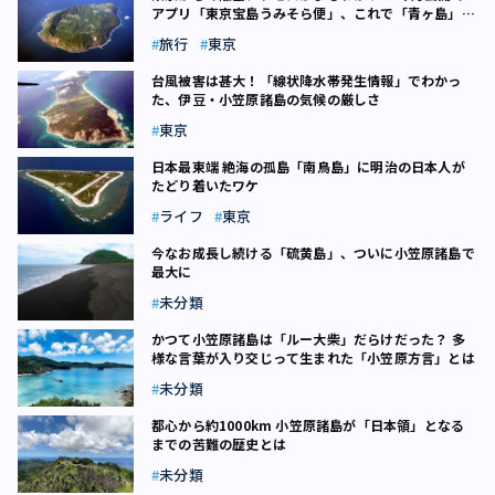
アプリ「東京宝島うみそら便」、これで「青ヶ島」も
近くなる？
旅行
東京
台風被害は甚大！「線状降水帯発生情報」でわかっ
た、伊豆・小笠原諸島の気候の厳しさ
東京
日本最東端 絶海の孤島「南鳥島」に明治の日本人が
たどり着いたワケ
ライフ
東京
今なお成長し続ける「硫黄島」、ついに小笠原諸島で
最大に
未分類
かつて小笠原諸島は「ルー大柴」だらけだった？ 多
様な言葉が入り交じって生まれた「小笠原方言」とは
未分類
都心から約1000km 小笠原諸島が「日本領」となる
までの苦難の歴史とは
未分類