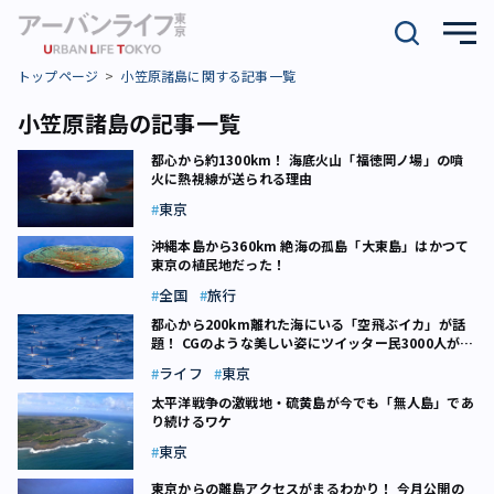
トップページ
小笠原諸島に関する記事一覧
小笠原諸島の記事一覧
都心から約1300km！ 海底火山「福徳岡ノ場」の噴
火に熱視線が送られる理由
東京
沖縄本島から360km 絶海の孤島「大東島」はかつて
東京の植民地だった！
全国
旅行
都心から200km離れた海にいる「空飛ぶイカ」が話
題！ CGのような美しい姿にツイッター民3000人が驚
嘆「心が和む」「イカした写真」
ライフ
東京
太平洋戦争の激戦地・硫黄島が今でも「無人島」であ
り続けるワケ
東京
東京からの離島アクセスがまるわかり！ 今月公開の