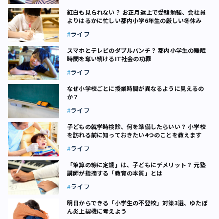
紅白も見られない？ お正月返上で受験勉強、会社員
よりはるかに忙しい都内小学6年生の厳しい冬休み
ライフ
スマホとテレビのダブルパンチ？ 都内小学生の睡眠
時間を奪い続けるIT社会の功罪
ライフ
なぜ小学校ごとに授業時間が異なるように見えるの
か？
ライフ
子どもの就学時検診、何を準備したらいい？ 小学校
を訪れる前に知っておきたい4つのことを教えます
ライフ
「筆算の線に定規」は、子どもにデメリット？ 元塾
講師が指摘する「教育の本質」とは
ライフ
明日からできる「小学生の不登校」対策3選、ゆたぼ
ん炎上契機に考えよう