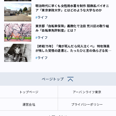
明治時代に早くも女性用水着を制作 服飾系パイオニ
ア「東京家政大学」とはどのような大学なのか
ライフ
東京都「自転車保険」義務化で注目 荒川区の取り組
み「自転車免許制度」とは？
ライフ
【終戦75年】「俺が死んだら何人泣くべ」 特攻隊員
が残した覚悟の遺書と、たったひと言の偽らざる気持
ち
ライフ
ページトップ
トップページ
アーバンライフ東京
運営会社
プライバシーポリシー