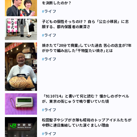
を決断したのか？
ライフ
子どもの個性そっちのけ？ 自ら「公立小移民」に志
願する、都内保護者の業深さ
ライフ
焼きたて｢20分で廃棄｣していた過去 苦心の店主が7年
がかりで編み出した｢干物型たい焼き｣とは
ライフ
「9110714」と書いて何と読む？ 懐かしのポケベル
が、東京の街じゅうで鳴り響いていた頃
ライフ
松田聖子やシブがき隊も――昭和のトップアイドルたちが
中野に連日集結していた涙ぐましい理由
ライフ