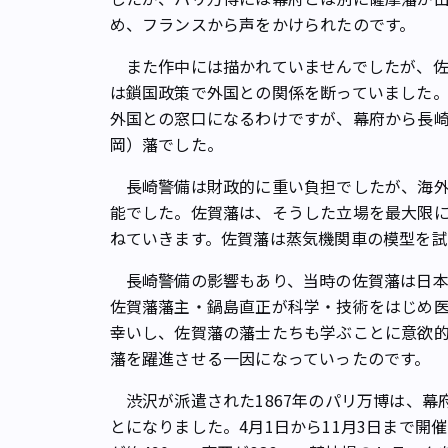
め、フランスから声をかけられたのです。
また作中には描かれていませんでしたが、佐
は鎖国政策で外国との関係を断っていました
外国との窓口になるわけですが、幕府から長
岡）藩でした。
長崎警備は財政的に重い負担でしたが、海外
能でした。佐賀藩は、そうした立場を最大限
ねていきます。佐賀藩は蒸気機関車の模型を試
長崎警備の影響もあり、当時の佐賀藩は日本
佐賀藩藩主・鍋島直正が科学・技術をはじめ
幸いし、佐賀藩の藩士たちも学ぶことに意欲
藩を躍進させる一因になっていったのです。
渋沢が派遣された1867年のパリ万博は、幕
とになりました。4月1日から11月3日まで