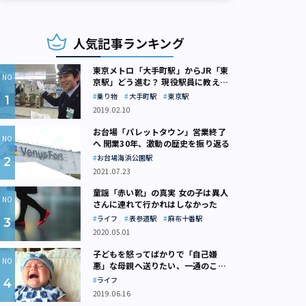
人気記事ランキング
東京メトロ「大手町駅」からJR「東
京駅」どう進む？ 現役駅員に教えて
もらいました
乗り物
大手町駅
東京駅
2019.02.10
お台場「パレットタウン」営業終了
へ 開業30年、激動の歴史を振り返る
お台場海浜公園駅
2021.07.23
童謡「赤い靴」の真実 女の子は異人
さんに連れて行かれはしなかった
ライフ
表参道駅
麻布十番駅
2020.05.01
子どもを怒ってばかりで「自己嫌
悪」な母親へ送りたい、一通のここ
ろの処方箋
ライフ
2019.06.16