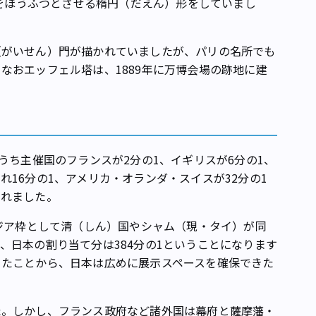
クをほうふつとさせる楕円（だえん）形をしていまし
がいせん）門が描かれていましたが、パリの名所でも
なおエッフェル塔は、1889年に万博会場の跡地に建
うち主催国のフランスが2分の1、イギリスが6分の1、
16分の1、アメリカ・オランダ・スイスが32分の1
されました。
ジア枠として清（しん）国やシャム（現・タイ）が同
、日本の割り当て分は384分の1ということになります
ったことから、日本は広めに展示スペースを確保できた
。しかし、フランス政府など諸外国は幕府と薩摩藩・