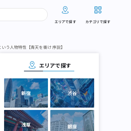
エリアで探す
カテゴリで探す
という人物特性【青天を衝け 序説】
エリアで探す
新宿
渋谷
浅草
銀座