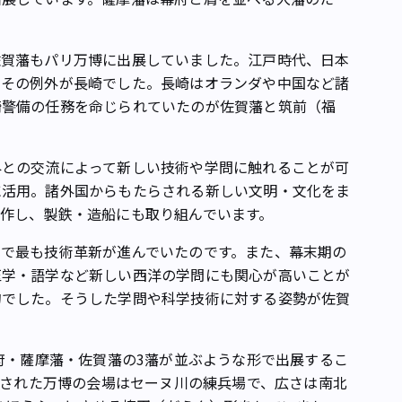
賀藩もパリ万博に出展していました。江戸時代、日本
。その例外が長崎でした。長崎はオランダや中国など諸
崎警備の任務を命じられていたのが佐賀藩と筑前（福
との交流によって新しい技術や学問に触れることが可
に活用。諸外国からもたらされる新しい文明・文化をま
作し、製鉄・造船にも取り組んでいます。
で最も技術革新が進んでいたのです。また、幕末期の
医学・語学など新しい西洋の学問にも関心が高いことが
的でした。そうした学問や科学技術に対する姿勢が佐賀
府・薩摩藩・佐賀藩の3藩が並ぶような形で出展するこ
開催された万博の会場はセーヌ川の練兵場で、広さは南北