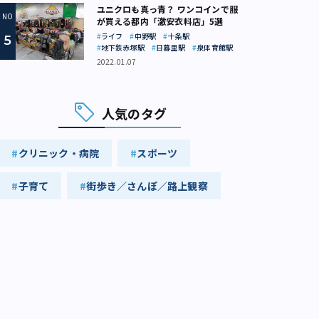
ユニクロも真っ青？ ワンコインで服
が買える都内「激安衣料店」5選
ライフ
中野駅
十条駅
地下鉄赤塚駅
日暮里駅
泉体育館駅
2022.01.07
人気のタグ
クリニック・病院
スポーツ
子育て
街歩き／さんぽ／路上観察