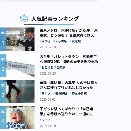
人気記事ランキング
東京メトロ「大手町駅」からJR「東
京駅」どう進む？ 現役駅員に教えて
もらいました
乗り物
大手町駅
東京駅
2019.02.10
お台場「パレットタウン」営業終了
へ 開業30年、激動の歴史を振り返る
お台場海浜公園駅
2021.07.23
童謡「赤い靴」の真実 女の子は異人
さんに連れて行かれはしなかった
ライフ
表参道駅
麻布十番駅
2020.05.01
子どもを怒ってばかりで「自己嫌
悪」な母親へ送りたい、一通のここ
ろの処方箋
ライフ
2019.06.16