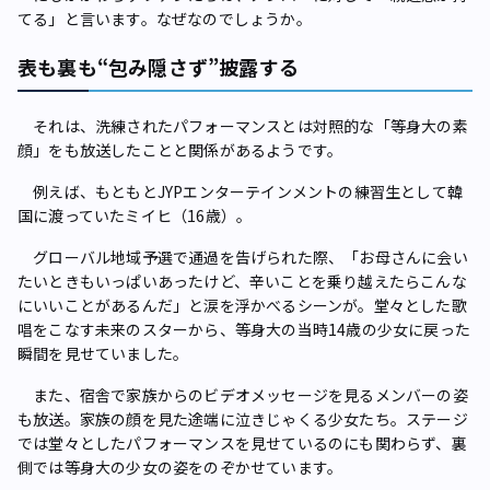
てる」と言います。なぜなのでしょうか。
表も裏も“包み隠さず”披露する
それは、洗練されたパフォーマンスとは対照的な「等身大の素
顔」をも放送したことと関係があるようです。
例えば、もともとJYPエンターテインメントの練習生として韓
国に渡っていたミイヒ（16歳）。
グローバル地域予選で通過を告げられた際、「お母さんに会い
たいときもいっぱいあったけど、辛いことを乗り越えたらこんな
にいいことがあるんだ」と涙を浮かべるシーンが。堂々とした歌
唱をこなす未来のスターから、等身大の当時14歳の少女に戻った
瞬間を見せていました。
また、宿舎で家族からのビデオメッセージを見るメンバーの姿
も放送。家族の顔を見た途端に泣きじゃくる少女たち。ステージ
では堂々としたパフォーマンスを見せているのにも関わらず、裏
側では等身大の少女の姿をのぞかせています。