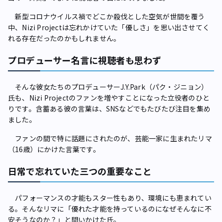
新型コロナウイルス禍でどこか殺伐とした空気が世間を覆う
中、Nizi Projectは忘れかけていた「優しさ」を思い出させてく
れる存在だったのかもしれません。
プロデューサー名言に視聴者も思わず
そんな彼女たちのプロデューサーJ.Y.Park（パク・ジニョン）
氏も、Nizi Projectのファンを増やすことになった立役者のひと
りです。含蓄ある彼の言葉は、SNSなどでもたびたび注目を集め
ました。
ファンの間で特に話題にされたのが、芸能一家に生まれたリマ
（16歳）にかけた言葉です。
日常で忘れていた三つの重要なこと
パフォーマンスの才能もスター性もあり、環境にも恵まれてい
る。そんなリマに「優れた才能を持っているのになぜそんなに不
安そうなのか？」と問いかけた氏。