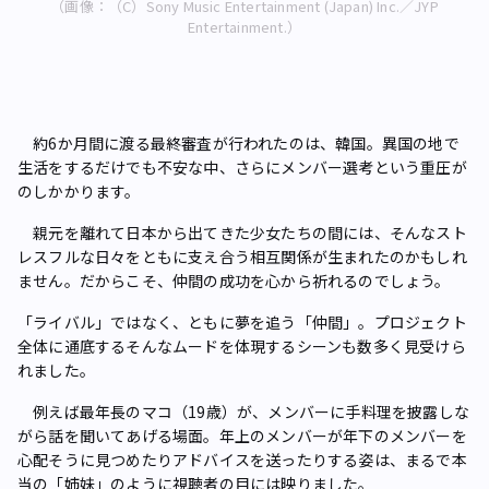
（画像：（C）Sony Music Entertainment (Japan) Inc.／JYP
Entertainment.）
約6か月間に渡る最終審査が行われたのは、韓国。異国の地で
生活をするだけでも不安な中、さらにメンバー選考という重圧が
のしかかります。
親元を離れて日本から出てきた少女たちの間には、そんなスト
レスフルな日々をともに支え合う相互関係が生まれたのかもしれ
ません。だからこそ、仲間の成功を心から祈れるのでしょう。
「ライバル」ではなく、ともに夢を追う「仲間」。プロジェクト
全体に通底するそんなムードを体現するシーンも数多く見受けら
れました。
例えば最年長のマコ（19歳）が、メンバーに手料理を披露しな
がら話を聞いてあげる場面。年上のメンバーが年下のメンバーを
心配そうに見つめたりアドバイスを送ったりする姿は、まるで本
当の「姉妹」のように視聴者の目には映りました。