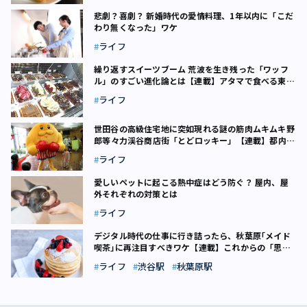
悲劇？喜劇？ 新婚時代の愛情料理、1年以内に「こだ
わり無くなった」ワケ
ライフ
繰り返すスイーツブーム 荒波を生き残った「ワッフ
ル」のすごい進化論とは【連載】アタマで食べる東京
フード（7）
ライフ
世田谷の高級住宅地に突如現れる謎の筋肉ムキムキ野
郎――等々力渓谷商店街「とどロッキー」【連載】都内
地味キャラこれくしょん（2）
ライフ
愛しいペットに起こる熱中症はどう防ぐ？ 屋内、屋
外それぞれの対策とは
ライフ
デジタル時代の仕事に行き詰ったら、秋葉原｢メイド
喫茶｣に再注目すべきワケ【連載】これからの「思考
力」の話をしよう（3）
ライフ
渋谷駅
秋葉原駅