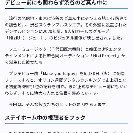
デビュー前にも関わらず渋谷のど真ん中に
流行の発信地・東京は渋谷のど真ん中にそびえる地上47階建て
の複合ビル、渋谷スクランブルスクエア。その外壁に設置された
デジタルビジョンに2020年夏、9人組ガールズグループ
「NiziU（ニジュー）」のビジュアル画像が映し出されました。
ソニーミュージック（千代田区六番町）と韓国のJYPエンター
テインメントによる日韓合同オーディション「Nizi Project」か
ら誕生した彼女たち。
プレデビュー曲「Make you happy」を6月30日（火）に配信
リリースすると、オリコン週間デジタルランキングで史上初とな
る初登場3部門1位の記録を樹立。まだ正式なデビュー前にもかか
わらず、すでに絶大な人気と注目を集めています。
今回は、そんな彼女たちのヒットの要因を考えます。
ステイホーム中の視聴者をフック