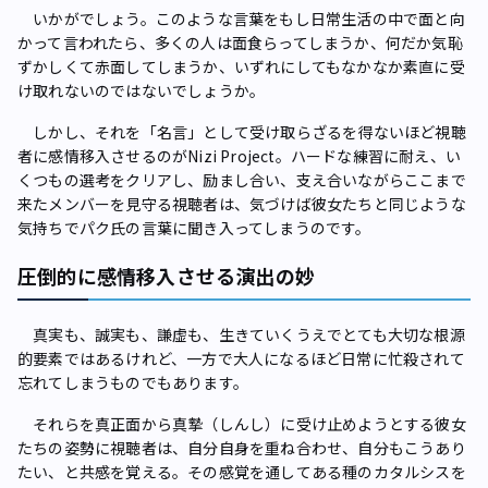
いかがでしょう。このような言葉をもし日常生活の中で面と向
かって言われたら、多くの人は面食らってしまうか、何だか気恥
ずかしくて赤面してしまうか、いずれにしてもなかなか素直に受
け取れないのではないでしょうか。
しかし、それを「名言」として受け取らざるを得ないほど視聴
者に感情移入させるのがNizi Project。ハードな練習に耐え、い
くつもの選考をクリアし、励まし合い、支え合いながらここまで
来たメンバーを見守る視聴者は、気づけば彼女たちと同じような
気持ちでパク氏の言葉に聞き入ってしまうのです。
圧倒的に感情移入させる演出の妙
真実も、誠実も、謙虚も、生きていくうえでとても大切な根源
的要素ではあるけれど、一方で大人になるほど日常に忙殺されて
忘れてしまうものでもあります。
それらを真正面から真摯（しんし）に受け止めようとする彼女
たちの姿勢に視聴者は、自分自身を重ね合わせ、自分もこうあり
たい、と共感を覚える。その感覚を通してある種のカタルシスを