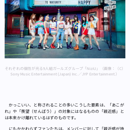
それぞれの個性が光る9人組ガールズグループ「NiziU」（画像：（C）
Sony Music Entertainment (Japan) Inc.／JYP Entertainment.）
かっこいい、と称されることの多いこうした要素は、「あこが
れ」や「羨望（せんぼう）」の対象にはなるものの「親近感」と
は本来かけ離れているはずのものです。
にもかかわらずファンたちは、メンバーに対して「親近感が持