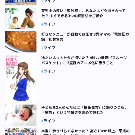
ライフ
育児中の深い「孤独感」、あなたはどう向き合って
た？ すぐできる3つの解消法をご紹介
ライフ
好きなメニューが自動でお任せ 3児ママの「電気圧力
鍋」礼賛宣言
ライフ
冷たいネット社会が招いた？ 優しい漫画『フルーツ
バスケット』、2度目のアニメ化に想うこと
ライフ
子どもを3人産んだ私は「桜田発言」に怒りつつも、
「家族」という特殊さを改めて感じた
ライフ
本当に歩きづらくなかった？ 高さ10cm以上、平成の