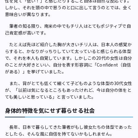
性を見て「低い！」と感じたりすること自体は自然な反応です。
しかし、それを頭の中で思うのと口に出して言うのとでは、全く
意味合いが異なります。
筆者の知る限り、南米の中でもチリ人はとてもポジティブで自
己肯定感が高いです。
たとえば先ほど紹介した胸が大きいチリ人は、日本人の感覚か
らすると、かなりがっちりしていて太っていると感じられる体型
で、それを本人も自覚しています。しかしこの20代の女性は自分
のことが大好きといい、自分を表す形容詞に「Confident（自信
がある）」を挙げていました。
また、背がとても低くて細くて子どものような体型の30代女性
が、「以前は気になるところもあったけれど、今は自分の体をと
ても美しいと思っている」と言っていました。
身体的特徴を気にせず暮らせる社会
長年、日本で暮らしてきた筆者がもし彼女たちの体型であった
としたら、そんな風に自信を持てないかもしれません。