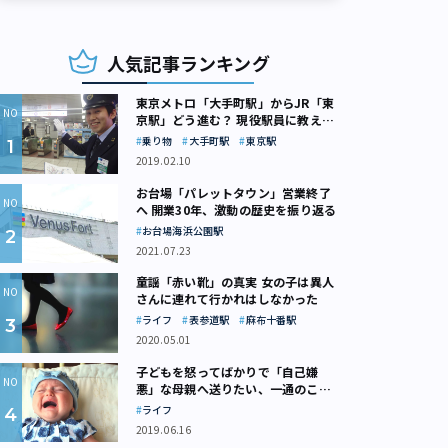
人気記事ランキング
東京メトロ「大手町駅」からJR「東
京駅」どう進む？ 現役駅員に教えて
もらいました
乗り物
大手町駅
東京駅
2019.02.10
お台場「パレットタウン」営業終了
へ 開業30年、激動の歴史を振り返る
お台場海浜公園駅
2021.07.23
童謡「赤い靴」の真実 女の子は異人
さんに連れて行かれはしなかった
ライフ
表参道駅
麻布十番駅
2020.05.01
子どもを怒ってばかりで「自己嫌
悪」な母親へ送りたい、一通のここ
ろの処方箋
ライフ
2019.06.16