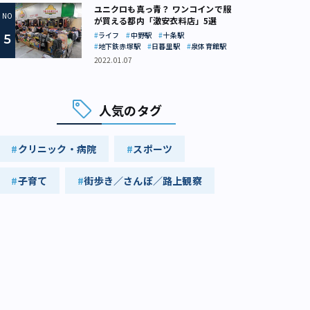
ユニクロも真っ青？ ワンコインで服
が買える都内「激安衣料店」5選
ライフ
中野駅
十条駅
地下鉄赤塚駅
日暮里駅
泉体育館駅
2022.01.07
人気のタグ
クリニック・病院
スポーツ
子育て
街歩き／さんぽ／路上観察