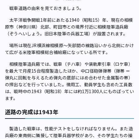
戦車道路の由来を見ておきましょう。
太平洋戦争開戦1年前にあたる1940（昭和15）年、現在の相模
原市（神奈川県）北部、町田市との境界付近に相模陸軍造兵廠
（ぞうへいしょう。旧日本陸軍の兵器工場）が設置されます。
場所は現在JR横浜線相模原～矢部間の線路沿いから北側にかけ
て広がる米陸軍相模総合補給廠になっている所です。
相模陸軍造兵廠では、戦車（チハ車）や装軌牽引車（ロケ車）
を最大で月産15台程度製造したほか、中口径砲弾弾帯（弾帯 ＝
弾丸に回転を与えるため弾丸の底部にはめ合わせた金属製の帯）
の搾出などを行っていました。徴用工、動員学生も含めた工員数
は、戦時中の1943（昭和18）年には約1万1300人にものぼってい
ます。
道路の完成は1943年
製造した戦車は、性能テストをしなければなりません。また造
兵廠の東南側に隣接して陸軍兵器学校があり、その学生たちの操