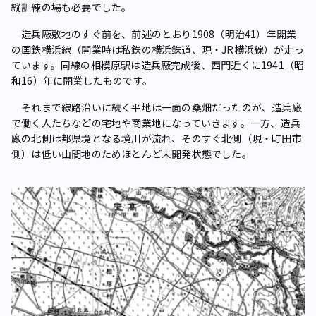
縦訓練の場も必要でした。
造兵廠敷地のすぐ前を、前述のとおり1908（明治41）年開業
の国鉄横浜線（開業時は私鉄の横浜鉄道、現・JR横浜線）が走っ
ています。同線の相模原駅は造兵廠完成後、西門近くに1941（昭
和16）年に開業したものです。
それまで線路沿いに続く平地は一面の桑畑だったのが、造兵廠
で働く人たちなどの宅地や商業地になっていきます。一方、造兵
廠の北側は都県境となる境川が流れ、そのすぐ北側（現・町田市
側）は低い山間地のためほとんど未開発状態でした。