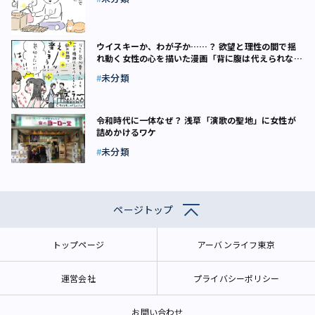
ウイスキーか、わが子か……？ 欲望と理性の間で揺
れ動く女性の心を描いた漫画「背に腹は代えられな
い！」
未分類
令和時代に一体なぜ？ 浅草「演歌の聖地」に女性が
詰めかけるワケ
未分類
ページトップ
トップページ
アーバンライフ東京
運営会社
プライバシーポリシー
お問い合わせ