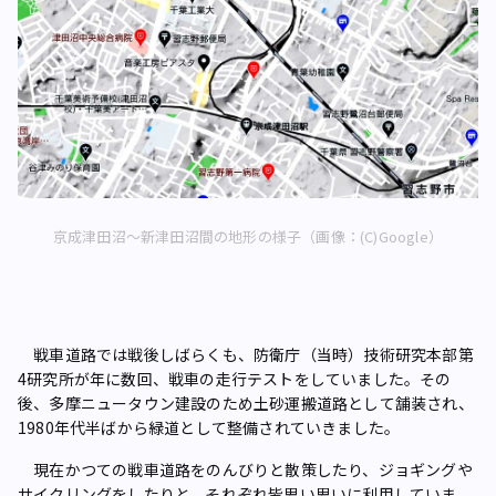
京成津田沼～新津田沼間の地形の様子（画像：(C)Google）
戦車道路では戦後しばらくも、防衛庁（当時）技術研究本部第
4研究所が年に数回、戦車の走行テストをしていました。その
後、多摩ニュータウン建設のため土砂運搬道路として舗装され、
1980年代半ばから緑道として整備されていきました。
現在かつての戦車道路をのんびりと散策したり、ジョギングや
サイクリングをしたりと、それぞれ皆思い思いに利用していま