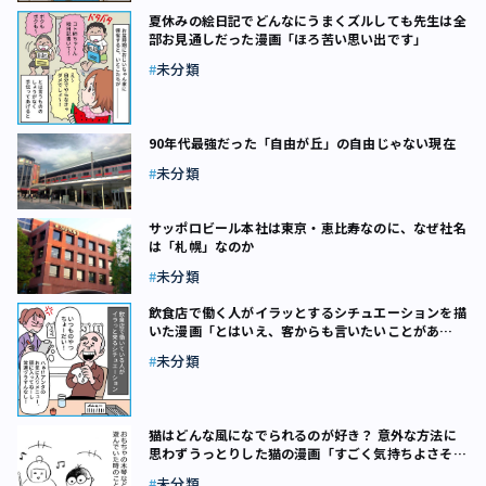
夏休みの絵日記でどんなにうまくズルしても先生は全
部お見通しだった漫画「ほろ苦い思い出です」
未分類
90年代最強だった「自由が丘」の自由じゃない現在
未分類
サッポロビール本社は東京・恵比寿なのに、なぜ社名
は「札幌」なのか
未分類
飲食店で働く人がイラッとするシチュエーションを描
いた漫画「とはいえ、客からも言いたいことがあ
る！」
未分類
猫はどんな風になでられるのが好き？ 意外な方法に
思わずうっとりした猫の漫画「すごく気持ちよさそう
～」
未分類