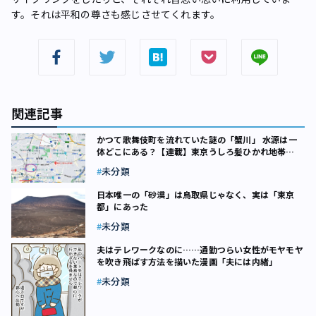
す。それは平和の尊さも感じさせてくれます。
関連記事
かつて歌舞伎町を流れていた謎の「蟹川」 水源は一
体どこにある？【連載】東京うしろ髪ひかれ地帯
（11）
未分類
日本唯一の「砂漠」は鳥取県じゃなく、実は「東京
都」にあった
未分類
夫はテレワークなのに……通勤つらい女性がモヤモヤ
を吹き飛ばす方法を描いた漫画「夫には内緒」
未分類