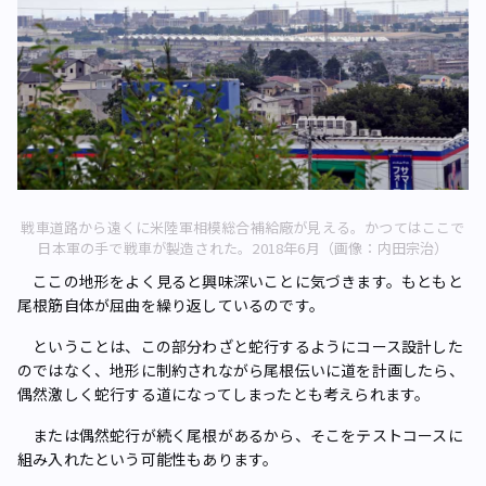
戦車道路から遠くに米陸軍相模総合補給廠が見える。かつてはここで
日本軍の手で戦車が製造された。2018年6月（画像：内田宗治）
ここの地形をよく見ると興味深いことに気づきます。もともと
尾根筋自体が屈曲を繰り返しているのです。
ということは、この部分わざと蛇行するようにコース設計した
のではなく、地形に制約されながら尾根伝いに道を計画したら、
偶然激しく蛇行する道になってしまったとも考えられます。
または偶然蛇行が続く尾根があるから、そこをテストコースに
組み入れたという可能性もあります。