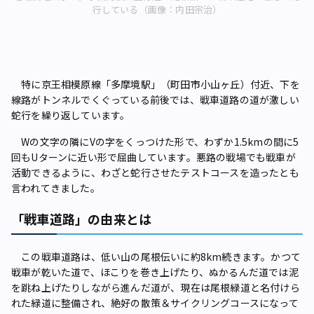
行している（画像：内田宗治）
特に京王相模原線「多摩境駅」（町田市小山ヶ丘）付近、下を
線路がトンネルでくぐっている前後では、戦車道路の道が激しい
蛇行を繰り返しています。
Wの文字の隣にVの字をくっつけた形で、わずか1.5kmの間に5
回もUターンに近い形で屈曲しています。悪路の戦場でも戦車が
活動できるように、わざと蛇行させたテストコースを造ったとも
言われてきました。
「戦車道路」の由来とは
この戦車道路は、低い山の尾根伝いに約8km続きます。かつて
戦車が乾いた道で、ほこりを巻き上げたり、ぬかるんだ道では泥
を跳ね上げたりしながら進んだ道が、現在は尾根緑道と名付けら
れた緑道に整備され、絶好の散策＆サイクリングコースになって