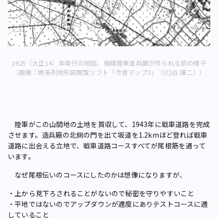
1925（大正14）年発行の地図。相模陸軍造兵廠が作られる前の様子
（画像：時系列地形図閲覧ソフト「今昔マップ3」〔(C)谷 謙二〕）
陸軍がこの山間地の土地を買収して、1943年に戦車道路を完成
させます。造兵廠の北側の門を出て坂道を1.2kmほど登れば戦車
道路に出会える立地で、戦車道路コースすべてが尾根筋を通って
います。
なぜ尾根伝いのコースにしたのかは想像になりますが、
・上から見下ろされることがないので秘密を守りやすいこと
・平地ではないのでアップダウンが適度にありテストコースに適
していること