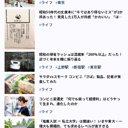
ライフ
東京
昭和50年代の文庫本に“今ではあり得ないミス”が2か
所あった！ 発見した1万人が共感「かわいい」「ほっ
こりする」
ライフ
昭和の帰省ラッシュは混雑率「200%以上」だった！
近づく年末を機に振り返る
ライフ
上野駅
新宿駅
東京駅
サラダvsスモーク コンビニ「さば」製品、記者が実
食してみた
ライフ
コンビニ変遷史 「何でも揃って超便利」はどうやっ
て生まれ、進化したのか
ライフ
「推薦入試 ＝ 私立大学」は間違い！ いまや東大・一
橋大も積極的、でも求めるレベルが高すぎる