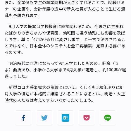
また、企業側も学生の卒業時期が大きくずれることで、就職セミ
ナーの企画や、会計年度の途中で新入社員が入ることで生じる混
乱も予想されます。
9月入学の提案は学校教育に直接関わるため、今まさに生まれ
たばかりの赤ちゃんや保育園、幼稚園に通う幼児にも影響を及ぼ
します。単に「4月から9月に変更します」と一言で済まされるこ
とではなく、日本全体のシステムを全て再構築、見直す必要があ
るのです。
明治時代に西洋にならって9月入学としたものの、紆余（う
よ）曲折あり、小学から大学まで4月入学が定着し、約100年が経
過しました。
新型コロナ感染拡大の影響とはいえ、くしくも100年ぶりに9
月入学の復活が本格的に議論されることになるとは、明治・大正
時代の人たちは考えてすらいなかったでしょう。