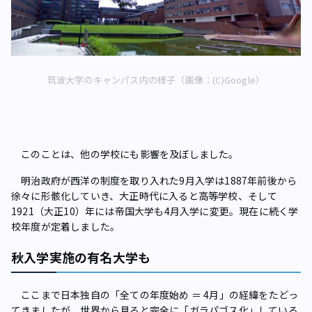
筑波大学のキャンパス内の様子（画像：(C)Google）
このことは、他の学校にも影響を及ぼしました。
明治政府が西洋の制度を取り入れた9月入学は1887年前後から
徐々に形骸化していき、大正時代に入ると高等学校、そして
1921（大正10）年には帝国大学も4月入学に変更。現在に続く学
校年度が定着しました。
秋入学実施の有名大学も
ここまで日本独自の「全ての年度始め ＝ 4月」の経緯をたどっ
てきましたが、世界から見ると完全に「ガラパゴス化」している