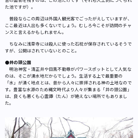
た池ですが）。
普段ならこの周辺は外国人観光客でごったがえしていますが、
ここ最近は人出も多くないでしょう。むしろ今こそが訪問のチャ
ンスと言えるかもしれません。
ちなみに浅草寺には殺人に使った石枕が保存されているそうで
すが、公開はされていないとのこと。
●井の頭公園
明治神宮・清正井や目黒不動尊がパワースポットとして人気な
のは、そこが湧水地だからでしょう。生活する上で最重要の
「水」が湧く地点とは、昔から人々に崇拝される神の土地なので
す。豊富な水源のため縄文時代より人々が集まる「井の頭公園」
は、良くも悪くも心霊譚（たん）が絶えない場所でもありまし
た。