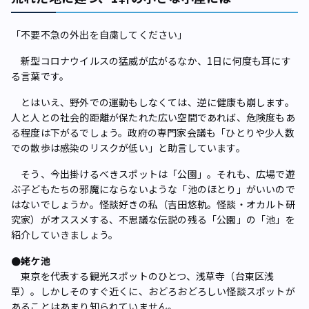
「不要不急の外出を自粛してください」
新型コロナウイルスの猛威が広がるなか、1日に何度も耳にす
る言葉です。
とはいえ、野外での運動もしなくては、逆に健康も崩します。
人と人との社会的距離が保たれた広い空間であれば、危険度もあ
る程度は下がるでしょう。政府の専門家会議も「ひとりや少人数
での散歩は感染のリスクが低い」と助言しています。
そう、今出掛けるべきスポットは「公園」。それも、広場で遊
ぶ子どもたちの邪魔にならないような「池のほとり」がいいので
はないでしょうか。怪談好きの私（吉田悠軌。怪談・オカルト研
究家）がオススメする、不思議な伝説の残る「公園」の「池」を
紹介していきましょう。
●姥ケ池
東京を代表する観光スポットのひとつ、浅草寺（台東区浅
草）。しかしそのすぐ近くに、おどろおどろしい怪談スポットが
あることはあまり知られていません。