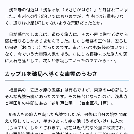
浅草寺の付近は「浅茅ヶ原（あさじがはら）」と呼ばれていま
した。奥州への街道沿いではありますが、当時は通行量も少な
く、辺りは小屋1軒しかないような荒野だったとか。
日が暮れてしまえば、道ゆく旅人は、その小屋に住む老婆から
宿を借りるしかありませんでした。しかし老婆の正体は、恐ろし
い鬼婆（おにばば）だったのです。鬼といっても妖怪の類いでは
なく、今でいう大量殺人鬼のほう。なにしろ寝静まった旅人の頭
に大石を落として、次々と惨殺していったのですから……。
カップルを破局へ導く女幽霊のうわさ
福島県の「安達ヶ原の鬼婆」は有名ですが、東京の中心部にも
そんな鬼婆伝説があったのです。その舞台となったのが、浅草寺
と墨田川の中間にある「花川戸公園」（台東区花川戸）。
999人もの旅人を殺した鬼婆でしたが、最後は自分の娘を間違
えて殺してしまい、嘆きのあまり姥ヶ池（うばがいけ）に入水
（じゅすい）したとされます。現在は近代的な公園に改装され、
昔の面影を残すのは、この池だけです（それも人工的につくられ