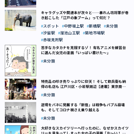
キャラグッズや関連本が次々と……暴れん坊将軍が巻
き起こした「江戸の象ブーム」って何だ？
スポット
中野坂上駅
新橋駅
未分類
汐留駅
溜池山王駅
築地市場駅
赤坂見附駅
苦手なカタカナを克服するゾ！ 有名アニメを練習台
に選んだ女児の漫画「いっぱい書けた～」
未分類
特売品の叩き売りっぷりに仰天！ そして飲兵衛も納
得の名店も 江戸川区・小岩駅周辺【連載】東京商店
街リサーチ（2）
未分類
逆境をバネに発展する「新宿」は戦争もバブル崩壊
も、そしてコロナ禍さえ乗り越える
未分類
大好きなスカイツリーへ行ったのに、なぜかスカイツ
リーを見失ってしまった女の子の漫画「お～い！ こ