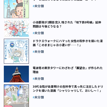
こだよ～！」
未分類
小池都政が2期目突入 残された「地下鉄8号線」延伸
問題は今後どうなる？
未分類
ドラクエウォークにハマった女性の街歩きを描いた漫
画「このままじゃお小遣いが……！」
未分類
電波塔の東京タワーにわざわざ「展望台」が作られた
理由
未分類
30代女性が自粛明けの吉祥寺で真っ先に注文したドリ
ンクを描いた漫画「シャリシャリして、おいし～！」
未分類