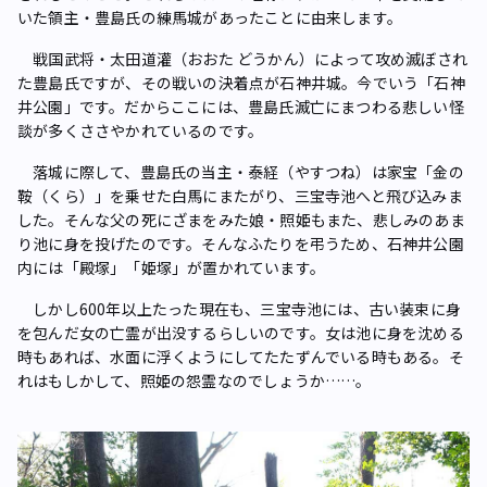
いた領主・豊島氏の練馬城があったことに由来します。
戦国武将・太田道灌（おおた どうかん）によって攻め滅ぼされ
た豊島氏ですが、その戦いの決着点が石神井城。今でいう「石神
井公園」です。だからここには、豊島氏滅亡にまつわる悲しい怪
談が多くささやかれているのです。
落城に際して、豊島氏の当主・泰経（やすつね）は家宝「金の
鞍（くら）」を乗せた白馬にまたがり、三宝寺池へと飛び込みま
した。そんな父の死にざまをみた娘・照姫もまた、悲しみのあま
り池に身を投げたのです。そんなふたりを弔うため、石神井公園
内には「殿塚」「姫塚」が置かれています。
しかし600年以上たった現在も、三宝寺池には、古い装束に身
を包んだ女の亡霊が出没するらしいのです。女は池に身を沈める
時もあれば、水面に浮くようにしてたたずんでいる時もある。そ
れはもしかして、照姫の怨霊なのでしょうか……。