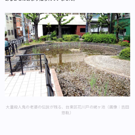
大量殺人鬼の老婆の伝説が残る、台東区花川戸の姥ヶ池（画像：吉田
悠軌）