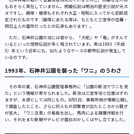
もおそらく実在していません。照姫伝説は明治の歴史小説が元ネ
タですし、殿塚・姫塚もそれぞれ大正・昭和に入ってから史跡認
定されたものです（姫塚にあたる塚は、もともと三宝寺の住職・
照日上人の墓所だったとの伝承もあります）。
ただ、石神井公園の池には昔から、「大蛇」や「竜」がすんで
いるといった怪物伝説が多く残されています。実は1993（平成
5）年という近年にも、似たようなケースの都市伝説が発生して
いるのです。
1993年、石神井公園を襲った「ワニ」のうわさ
その年の夏、石神井公園管理事務所に「公園の新池でワニを見
た」という情報が寄せられました。新池は三宝寺池と位置はずれ
ますが、水源としては同じもの。8月5日、事務所側が情報公開し
て調査したところ、さらに何人もの目撃者が出たところから騒ぎ
が拡大。「ワニ注意」の看板を出し、馬肉による捕獲作戦を行
い、それをまた新聞やテレビが面白おかしくはやし立てました。