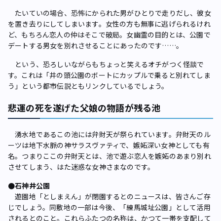
たいていの場合、恐怖にかられた男がひとりで走りだし、彼女
を置き去りにしてしまいます。女性の方も無事に逃げられるけれ
ど、もちろん恋人の仲はそこで破局。女幽霊の目的とは、公園で
デートする男女を別れさせることにあったのです……。
という、恐ろしいながらもちょっと笑えるオチがつく怪談で
す。これは「井の頭公園のボートにカップルで乗ると別れてしま
う」という都市伝説ともリンクしているでしょう。
悲運の死を遂げた父娘の物語が残る池
湧水地であるこの池には弁財天が祭られています。弁財天のル
ーツは地下水脈の神サラスヴァティで、嫉妬深い女神としても有
名。つまりここの弁財天とは、池で遊ぶ恋人を嫉妬のあまり別れ
させてしまう、はた迷惑な女神さまなのです。
●石神井公園
遊園地「としまえん」が閉園するとのニュースは、皆さんご存
じでしょう。同敷地の一部は今後、「練馬城址公園」として活用
されるとのこと。これらふたつの名称は、かつて一帯を支配して