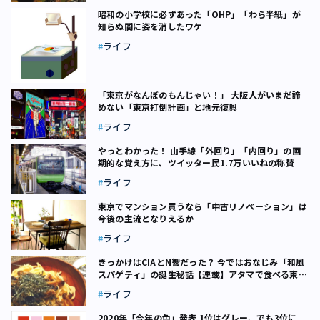
昭和の小学校に必ずあった「OHP」「わら半紙」が
知らぬ間に姿を消したワケ
ライフ
「東京がなんぼのもんじゃい！」 大阪人がいまだ諦
めない「東京打倒計画」と地元復興
ライフ
やっとわかった！ 山手線「外回り」「内回り」の画
期的な覚え方に、ツイッター民1.7万いいねの称賛
ライフ
東京でマンション買うなら「中古リノベーション」――は
今後の主流となりえるか
ライフ
きっかけはCIAとN響だった？ 今ではおなじみ「和風
スパゲティ」の誕生秘話【連載】アタマで食べる東京
フード（1）
ライフ
2020年「今年の色」発表 1位はグレー、でも3位に