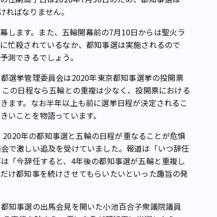
しなければなりません。
開幕します。また、五輪開幕前の7月10日からは聖火ラ
備に忙殺されているなか、都知事選は実施されるので
予測できるでしょう。
選挙管理委員会は2020年東京都知事選挙の投開票
。この日程なら五輪との重複は少なく、投開票における
できます。なお半年以上も前に選挙日程が決定されるこ
きいことを物語っています。
2020年の都知事選と五輪の日程が重なることが危惧
議会で激しい追及を受けていました。報道は「いつ辞任
は「今辞任すると、4年後の都知事選が五輪と重複し
しだけ都知事を続けさせてもらいたいといった趣旨の発
都知事選の出馬会見を開いた小池百合子衆議院議員