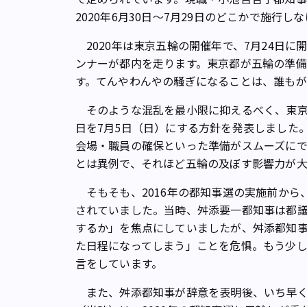
2020年6月30日～7月29日のどこかで施行
2020年は東京五輪の開催年で、7月24日に
ンナーが都内を走ります。東京都が五輪の準
す。てんやわんやの騒ぎになることは、誰もが
そのような混乱を最小限に抑えるべく、東京都
日を7月5日（日）にする方針を発表しました
会場・職員の確保といった準備がスムーズに
とは異例で、それほど五輪の及ぼす影響力が大
そもそも、2016年の都知事選の実施前から、
されていました。当時、舛添要一都知事は都
するか」を焦点にしていましたが、舛添都知事
た日程になってしまう」ことを危惧。もう少
言をしています。
また、舛添都知事が辞意を表明後、いち早く