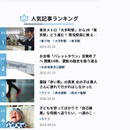
人気記事ランキング
東京メトロ「大手町駅」からJR「東
京駅」どう進む？ 現役駅員に教えて
もらいました
乗り物
大手町駅
東京駅
2019.02.10
お台場「パレットタウン」営業終了
へ 開業30年、激動の歴史を振り返る
お台場海浜公園駅
2021.07.23
童謡「赤い靴」の真実 女の子は異人
さんに連れて行かれはしなかった
ライフ
表参道駅
麻布十番駅
2020.05.01
子どもを怒ってばかりで「自己嫌
悪」な母親へ送りたい、一通のここ
ろの処方箋
ライフ
2019.06.16