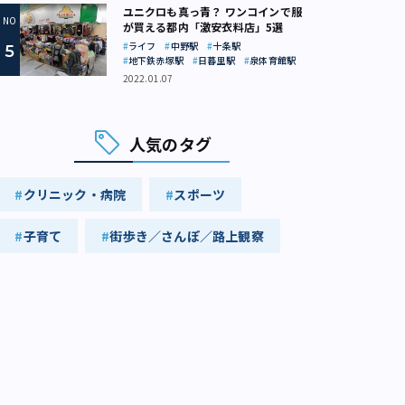
ユニクロも真っ青？ ワンコインで服
が買える都内「激安衣料店」5選
ライフ
中野駅
十条駅
地下鉄赤塚駅
日暮里駅
泉体育館駅
2022.01.07
人気のタグ
クリニック・病院
スポーツ
子育て
街歩き／さんぽ／路上観察