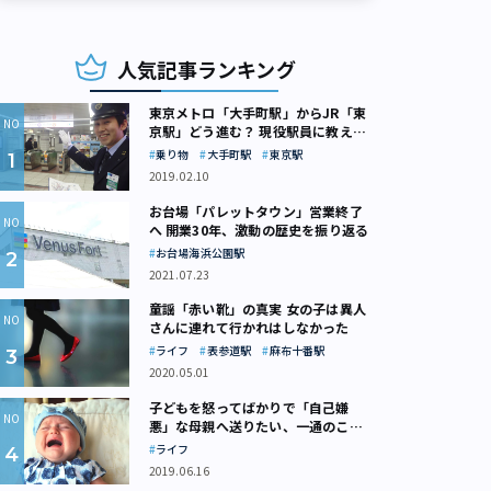
人気記事ランキング
東京メトロ「大手町駅」からJR「東
京駅」どう進む？ 現役駅員に教えて
もらいました
乗り物
大手町駅
東京駅
2019.02.10
お台場「パレットタウン」営業終了
へ 開業30年、激動の歴史を振り返る
お台場海浜公園駅
2021.07.23
童謡「赤い靴」の真実 女の子は異人
さんに連れて行かれはしなかった
ライフ
表参道駅
麻布十番駅
2020.05.01
子どもを怒ってばかりで「自己嫌
悪」な母親へ送りたい、一通のここ
ろの処方箋
ライフ
2019.06.16