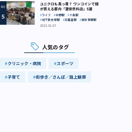
ユニクロも真っ青？ ワンコインで服
が買える都内「激安衣料店」5選
ライフ
中野駅
十条駅
地下鉄赤塚駅
日暮里駅
泉体育館駅
2022.01.07
人気のタグ
クリニック・病院
スポーツ
子育て
街歩き／さんぽ／路上観察