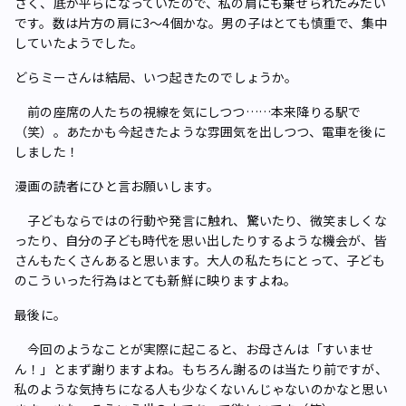
さく、底が平らになっていたので、私の肩にも乗せられたみたい
です。数は片方の肩に3～4個かな。男の子はとても慎重で、集中
していたようでした。
――どらミーさんは結局、いつ起きたのでしょうか。
前の座席の人たちの視線を気にしつつ……本来降りる駅で
（笑）。あたかも今起きたような雰囲気を出しつつ、電車を後に
しました！
――漫画の読者にひと言お願いします。
子どもならではの行動や発言に触れ、驚いたり、微笑ましくな
ったり、自分の子ども時代を思い出したりするような機会が、皆
さんもたくさんあると思います。大人の私たちにとって、子ども
のこういった行為はとても新鮮に映りますよね。
――最後に。
今回のようなことが実際に起こると、お母さんは「すいませ
ん！」とまず謝りますよね。もちろん謝るのは当たり前ですが、
私のような気持ちになる人も少なくないんじゃないのかなと思い