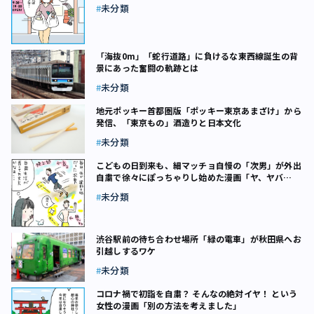
ない人が出現！」
未分類
「海抜0m」「蛇行道路」に負けるな――東西線誕生の背
景にあった奮闘の軌跡とは
未分類
地元ポッキー首都圏版「ポッキー東京あまざけ」から
発信、「東京もの」酒造りと日本文化
未分類
こどもの日到来も、細マッチョ自慢の「次男」が外出
自粛で徐々にぽっちゃりし始めた漫画「ヤ、ヤバ
イ……」
未分類
渋谷駅前の待ち合わせ場所「緑の電車」が秋田県へお
引越しするワケ
未分類
コロナ禍で初詣を自粛？ そんなの絶対イヤ！ という
女性の漫画「別の方法を考えました」