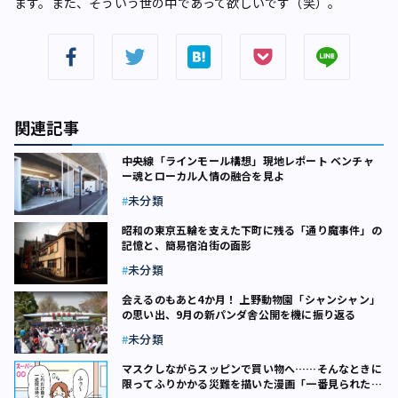
ます。また、そういう世の中であって欲しいです（笑）。
関連記事
中央線「ラインモール構想」現地レポート ベンチャ
ー魂とローカル人情の融合を見よ
未分類
昭和の東京五輪を支えた下町に残る「通り魔事件」の
記憶と、簡易宿泊街の面影
未分類
会えるのもあと4か月！ 上野動物園「シャンシャン」
の思い出、9月の新パンダ舎公開を機に振り返る
未分類
マスクしながらスッピンで買い物へ……そんなときに
限ってふりかかる災難を描いた漫画「一番見られたく