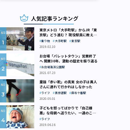
人気記事ランキング
東京メトロ「大手町駅」からJR「東
京駅」どう進む？ 現役駅員に教えて
もらいました
乗り物
大手町駅
東京駅
2019.02.10
お台場「パレットタウン」営業終了
へ 開業30年、激動の歴史を振り返る
お台場海浜公園駅
2021.07.23
童謡「赤い靴」の真実 女の子は異人
さんに連れて行かれはしなかった
ライフ
表参道駅
麻布十番駅
2020.05.01
子どもを怒ってばかりで「自己嫌
悪」な母親へ送りたい、一通のここ
ろの処方箋
ライフ
2019.06.16