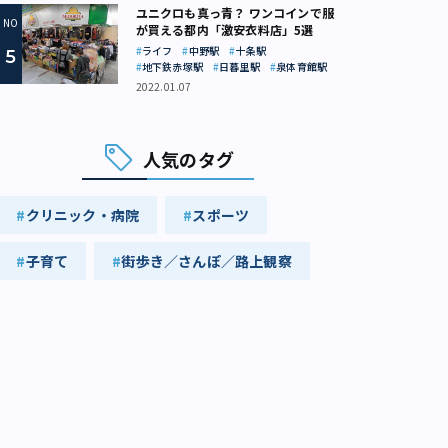
ユニクロも真っ青？ ワンコインで服
が買える都内「激安衣料店」5選
ライフ
中野駅
十条駅
地下鉄赤塚駅
日暮里駅
泉体育館駅
2022.01.07
人気のタグ
クリニック・病院
スポーツ
子育て
街歩き／さんぽ／路上観察