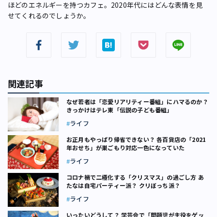
ほどのエネルギーを持つカフェ。2020年代にはどんな表情を見
せてくれるのでしょうか。
関連記事
なぜ若者は「恋愛リアリティー番組」にハマるのか？
きっかけはテレ東「伝説の子ども番組」
ライフ
お正月もやっぱり帰省できない？ 各百貨店の「2021
年おせち」が巣ごもり対応一色になっていた
ライフ
コロナ禍で二極化する「クリスマス」の過ごし方 あ
たなは自宅パーティー派？ クリぼっち派？
ライフ
いったいどうして？ 学芸会で「問題児が主役をゲッ