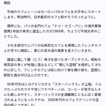
開店
平成のカフェシーンはヨーロッパのカフェをお手本にスタート
します。明治時代、日本最初のカフェ群がそうだったように。
偶然にも、パリの名門カフェ「ドゥ・マゴ・パリ」の海外業務
提携1号店が東京に誕生したのが1989年、ちょうど平成元年のこ
とでした。
それを皮切りにパリの伝統的なカフェを再現したフレンチカフ
ェが次々に開店し、都心の並木道の風景を変えていきます。
舗道に面して籐（とう）椅子を並べたオープンテラス。昭和の
喫茶店の多くが地階に潜るなどして“閉じた空間”を提供してきた
のに対して、フレンチカフェは街に向けて扉を開け放ち、空間に
新鮮な風を呼び込んだのです。
90年代半ばにはアメリカから「スターバックス」が上陸。ミル
クたっぷりのラテや甘いフラペチーノは、コーヒーが苦手な人々
にも親しみやすく、スターバックスの全国展開とともに広く愛飲
されるようになったラテは、2000年代のカフェでドリンクの主
役の座につきました。