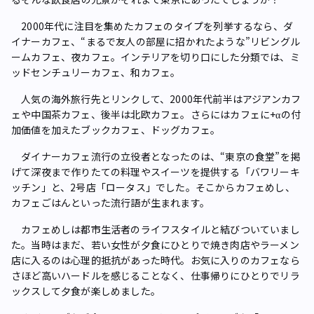
2000年代に注目を集めたカフェのタイプを列挙するなら、ダ
イナーカフェ、“まるで友人の部屋に招かれたような”リビングル
ームカフェ、夜カフェ。インテリアを切り口にした分類では、ミ
ッドセンチュリーカフェ、和カフェ。
人気の海外旅行先とリンクして、2000年代前半はアジアンカフ
ェや中国茶カフェ、後半は北欧カフェ。さらにはカフェに+αの付
加価値を加えたブックカフェ、ドッグカフェ。
ダイナーカフェ流行の立役者となったのは、“東京の食堂”を掲
げて深夜まで作りたての料理やスイーツを提供する「バワリーキ
ッチン」と、2号店「ロータス」でした。そこからカフェめし、
カフェごはんといった流行語が生まれます。
カフェめしは都市生活者のライフスタイルと結びついていまし
た。当時はまだ、若い女性が夕食にひとりで焼き肉店やラーメン
店に入るのは心理的抵抗があった時代。お気に入りのカフェなら
さほど高いハードルを感じることなく、仕事帰りにひとりでリラ
ックスして夕食が楽しめました。