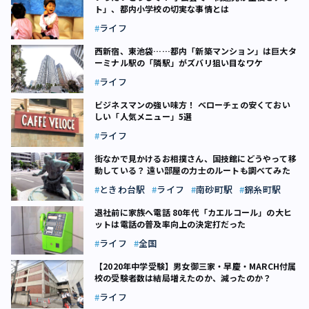
ト」、都内小学校の切実な事情とは
ライフ
西新宿、東池袋……都内「新築マンション」は巨大タ
ーミナル駅の「隣駅」がズバリ狙い目なワケ
ライフ
ビジネスマンの強い味方！ ベローチェの安くておい
しい「人気メニュー」5選
ライフ
街なかで見かけるお相撲さん、国技館にどうやって移
動している？ 遠い部屋の力士のルートも調べてみた
ときわ台駅
ライフ
南砂町駅
錦糸町駅
退社前に家族へ電話 80年代「カエルコール」の大ヒ
ットは電話の普及率向上の決定打だった
ライフ
全国
【2020年中学受験】男女御三家・早慶・MARCH付属
校の受験者数は結局増えたのか、減ったのか？
ライフ