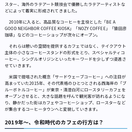
スター、海外のラテアート競技会で優勝したラテアーティストな
どによって着実に形成されてきました。
2010年に入ると、高品質なコーヒーを主役とした「BE A
GOOD NEIGHBOR COFFEE KIOSK」「NOZY COFFEE」「猿田彦
珈琲」などのコーヒーショップが次々にオープン。
それらは憩いの空間を提供するカフェではなく、テイクアウト
主体の小さなコーヒースタンドの形式をとり、スペシャルティコ
ーヒー、シングルオリジンといったキーワードを少しずつ浸透さ
せていきます。
米国で提唱された概念「サードウェーブコーヒー」への注目が
高まっていた2015年、その代表格のひとつとされる西海岸の「ブ
ルーボトルコーヒー」が東京・清澄白河にロースタリーカフェを
オープンさせると、大きな話題を呼んで観光客が訪れるようにな
り、静かだった街はカフェやコーヒーショップ、ロースターなど
が集合するコーヒータウンへと変貌していきます。
2019年～、令和時代のカフェの行方は？