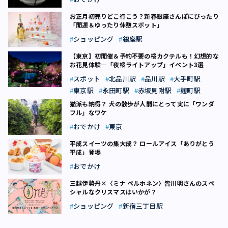
お正月初売りどこ行こう？新春銀座さんぽにぴったり
「開運＆ゆったり休憩スポット」
ショッピング
銀座駅
【東京】初開催＆予約不要の桜カクテルも！幻想的な
お花見体験―「夜桜ライトアップ」イベント3選
スポット
北品川駅
品川駅
大手町駅
東京駅
永田町駅
赤坂見附駅
麹町駅
猫派も納得？ 犬の散歩が人間にとって実に「ワンダ
フル」なワケ
おでかけ
東京
平成スイーツの集大成？ ロールアイス「ありがとう
平成」登場
おでかけ
三越伊勢丹×〈ミナ ペルホネン〉皆川明さんのスペ
シャルなクリスマスはいかが？
ショッピング
新宿三丁目駅