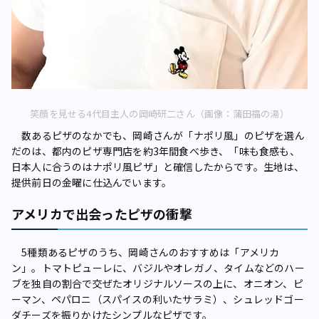
笑顔を見せる4代目主人の岡崎研二さん（画像：蒲田福の湯）
数あるピザのなかでも、岡崎さんが「ナポリ風」のピザを選ん
だのは、都内のピザ専門店を約3年間食べ歩き、「味も食感も、
日本人に合うのはナポリ風ピザ」と確信したからです。生地は、
提供前日の金曜に仕込んでいます。
アメリカで出会ったピザの衝撃
5種類あるピザのうち、岡崎さんのおすすめは「アメリカ
ン」。トマトピューレに、バジルやオレガノ、タイムなどのハー
ブを独自の割合で交ぜたオリジナルソースの上に、オニオン、ピ
ーマン、ペパロニ（スパイスの利いたサラミ）、シュレッドゴー
ダチーズを振りかけたシンプルなピザです。