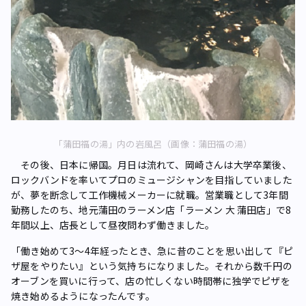
「蒲田福の湯」内の岩風呂（画像：蒲田福の湯）
その後、日本に帰国。月日は流れて、岡崎さんは大学卒業後、
ロックバンドを率いてプロのミュージシャンを目指していました
が、夢を断念して工作機械メーカーに就職。営業職として3年間
勤務したのち、地元蒲田のラーメン店「ラーメン 大 蒲田店」で8
年間以上、店長として昼夜問わず働きました。
「働き始めて3～4年経ったとき、急に昔のことを思い出して『ピ
ザ屋をやりたい』という気持ちになりました。それから数千円の
オーブンを買いに行って、店の忙しくない時間帯に独学でピザを
焼き始めるようになったんです。