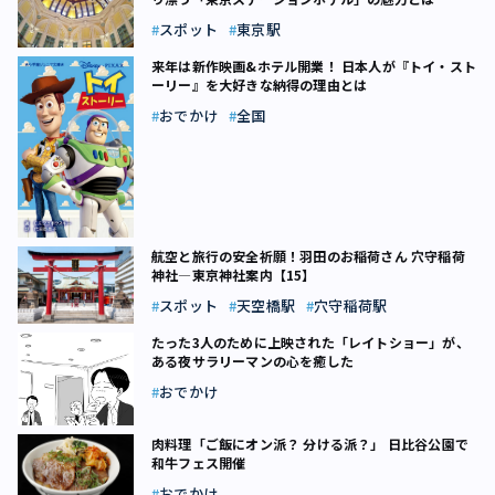
スポット
東京駅
来年は新作映画&ホテル開業！ 日本人が『トイ・スト
ーリー』を大好きな納得の理由とは
おでかけ
全国
航空と旅行の安全祈願！羽田のお稲荷さん 穴守稲荷
神社―東京神社案内【15】
スポット
天空橋駅
穴守稲荷駅
たった3人のために上映された「レイトショー」が、
ある夜サラリーマンの心を癒した
おでかけ
肉料理「ご飯にオン派？ 分ける派？」 日比谷公園で
和牛フェス開催
おでかけ