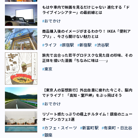
もはや車内で映画を見るだけじゃない 進化する「ド
ライブインシアター」の最前線とは
おでかけ
商品購入後のイメージがまるわかり！ IKEA「便利ア
プリ」、今さら聞けない魅力とは
ライフ
原宿駅
新宿駅
渋谷駅
旅先で出合った若干グロテスクな見た目の珍味、その
正体を描いた漫画「ちなみに味は……」
東京
【東京人の妄想旅行】外出自粛に疲れた今こそ、脳内
でドライブ！ 「高知・室戸岬」をぶっ飛ばそう
おでかけ
リゾート感たっぷりの極上チルタイム！銀座のニュー
オープンカフェ3選
カフェ・スイーツ
新富町駅
有楽町・日比谷
銀座