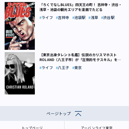
『ろくでなしBLUES』四天王の町！ 吉祥寺・渋谷・
浅草・池袋の観光エリアを漫画でたどる
ライフ
吉祥寺
池袋駅
浅草
渋谷駅
【東京出身タレント名鑑】伝説のカリスマホスト
ROLAND（八王子市）が「圧倒的モテスキル」を身
につけられたワケ
ライフ
八王子
東京
ページトップ
トップページ
アーバンライフ東京